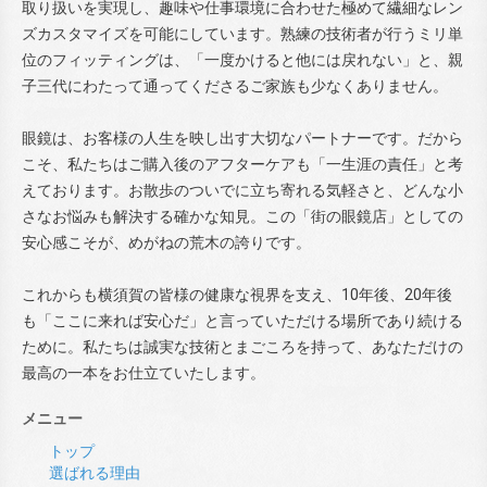
取り扱いを実現し、趣味や仕事環境に合わせた極めて繊細なレン
ズカスタマイズを可能にしています。熟練の技術者が行うミリ単
位のフィッティングは、「一度かけると他には戻れない」と、親
子三代にわたって通ってくださるご家族も少なくありません。
眼鏡は、お客様の人生を映し出す大切なパートナーです。だから
こそ、私たちはご購入後のアフターケアも「一生涯の責任」と考
えております。お散歩のついでに立ち寄れる気軽さと、どんな小
さなお悩みも解決する確かな知見。この「街の眼鏡店」としての
安心感こそが、めがねの荒木の誇りです。
これからも横須賀の皆様の健康な視界を支え、10年後、20年後
も「ここに来れば安心だ」と言っていただける場所であり続ける
ために。私たちは誠実な技術とまごころを持って、あなただけの
最高の一本をお仕立ていたします。
メニュー
トップ
選ばれる理由