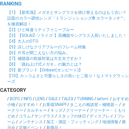
RANKING
【1】【新常識】メガネとサングラスを掛け替えるのはもう古い？
話題のカラー調光レンズ「トランジッションズ® カラータッチ™」
を徹底解説！
【2】ひと味違うティファニーブルー
【3】【SOLAIZ-ソライズ-】高機能サングラス入荷いたしました！
【4】大人のOTO
【5】涼しげなクリアブルーのフレーム特集
【6】片耳が聞こえない方の悩み。
【7】補聴器の乾燥対策は大丈夫ですか？
【8】「跳ね上げ式メガネ」の魅力とは？
【9】新ブランド【Onbeat(オンビート)】
【10】カッコよさと可愛らしさの良いとこ取り！なトマトグラッシ
ーズ
CATEGORY
/
BCPC
/
INFO
/
LENS
/
SALE
/
TALEX
/
TURNING
/
lafont.
/
おすすめ
小物
/
おすすめ！
/
お客様SNAP!!
/
きこえの相談室～補聴器～
/
オ
ークリー
/
カルチャー
/
キッズ
/
クリーナー
/
クリーナー・くもり
どめ
/
コラム
/
サングラス
/
スタッフの休日
/
ディスプレイ
/
フレ
ーム
/
メンテナンス
/
加工・測定・フィッティング
/
地域情報
/
展
示会
/
店舗イベント
/
新商品！