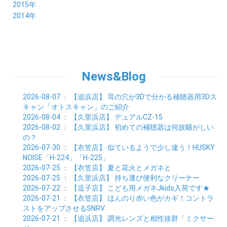
09月 (26)
10月 (23)
11月 (22)
12月 (26)
2015年
02月 (19)
03月 (23)
04月 (26)
05月 (25)
06月 (25)
07月 (25)
08月 (31)
09月 (27)
10月 (21)
11月 (21)
01月 (21)
12月 (36)
2014年
02月 (29)
03月 (30)
04月 (20)
05月 (31)
06月 (21)
07月 (22)
08月 (24)
09月 (20)
10月 (23)
11月 (31)
01月 (28)
12月 (8)
02月 (33)
03月 (21)
04月 (24)
05月 (24)
06月 (22)
07月 (26)
08月 (21)
09月 (20)
10月 (36)
11月 (8)
01月 (37)
02月 (32)
03月 (24)
04月 (22)
05月 (23)
06月 (30)
07月 (19)
08月 (27)
09月 (35)
10月 (2)
01月 (20)
02月 (18)
03月 (24)
04月 (22)
05月 (29)
06月 (20)
07月 (28)
08月 (38)
01月 (26)
02月 (20)
03月 (27)
04月 (26)
05月 (21)
06月 (26)
07月 (39)
01月 (22)
02月 (24)
03月 (24)
04月 (24)
News&Blog
05月 (24)
06月 (15)
01月 (23)
02月 (19)
03月 (24)
04月 (25)
05月 (10)
01月 (24)
02月 (20)
03月 (25)
04月 (9)
2026-08-07
： 【追浜店】
耳の穴が3Dで分かる補聴器用3Dス
01月 (23)
02月 (30)
03月 (7)
キャン「オトスキャン」のご紹介
01月 (33)
02月 (7)
2026-08-04
： 【久里浜店】
デュアルCZ-15
01月 (9)
2026-08-02
： 【久里浜店】
初めての補聴器は何故騒がしい
の？
2026-07-30
： 【衣笠店】
似ているようで少し違う！HUSKY
NOISE「H-224」「H-225」
2026-07-25
： 【衣笠店】
夏と花火とメガネと
2026-07-25
： 【久里浜店】
持ち運び便利なクリーナー
2026-07-22
： 【逗子店】
こども用メガネJkids入荷です★
2026-07-21
： 【衣笠店】
ほんのり赤い色がカギ！コントラ
ストをアップさせるSNRV
2026-07-21
： 【追浜店】
調光レンズと相性抜群「ミクサー