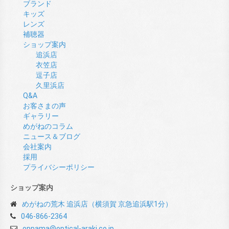
ブランド
キッズ
レンズ
補聴器
ショップ案内
追浜店
衣笠店
逗子店
久里浜店
Q&A
お客さまの声
ギャラリー
めがねのコラム
ニュース＆ブログ
会社案内
採用
プライバシーポリシー
ショップ案内
めがねの荒木 追浜店（横須賀 京急追浜駅1分）
046-866-2364
oppama@optical-araki.co.jp