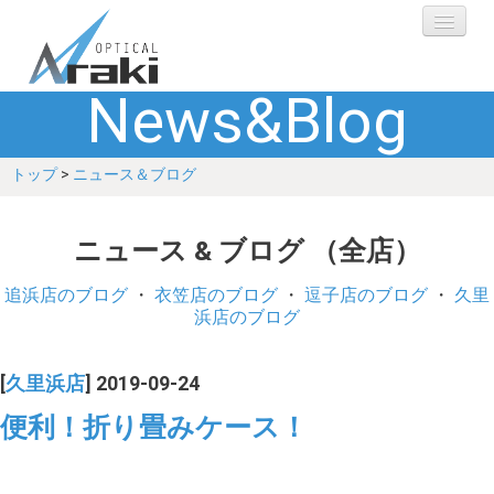
News&Blog
選ばれる理由
トップ
>
ニュース＆ブログ
ブランド
レンズ
ニュース & ブログ （全店）
補聴器
追浜店のブログ
・
衣笠店のブログ
・
逗子店のブログ
・
久里
浜店のブログ
ショップ
[
久里浜店
] 2019-09-24
Q&A
便利！折り畳みケース！
お客さまの声