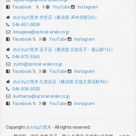
Facebook
X
YouTube
Instagram
めがねの荒木 衣笠店（横須賀 JR衣笠駅2分）
046-851-0838
kinugasa@optical-araki.co.jp
Facebook
X
YouTube
Instagram
めがねの荒木 逗子店（横須賀 京急逗子・葉山駅1分）
046-870-5560
zushi@optical-araki.co.jp
Facebook
X
YouTube
Instagram
めがねの荒木 久里浜店（横須賀 京急久里浜駅4分）
046-838-5030
kurihama@optical-araki.co.jp
Facebook
X
YouTube
Instagram
Copyright
めがねの荒木
- All rights reserved.