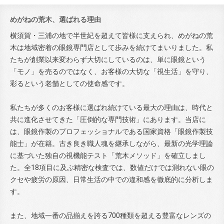
めがねの荒木、選ばれる理由
横須賀・三浦の地で半世紀を超えて皆様に支えられ、めがねの荒
木は地域密着の眼鏡専門店として歩みを続けてまいりました。私
たちが創業以来変わらず大切にしているのは、単に眼鏡という
「モノ」を売るのではなく、お客様の大切な「視生活」を守り、
彩るという老舗としての使命感です。
私たちが多くのお客様に選ばれ続けている最大の理由は、時代と
共に進化させてきた「圧倒的な専門技術」にあります。当店に
は、眼鏡作製のプロフェッショナルである国家資格「眼鏡作製技
能士」が在籍。古き良き職人魂を継承しながら、最新の光学理論
に基づいた独自の視機能テスト「荒木メソッド」を確立しまし
た。全18項目に及ぶ精密な検査では、数値だけでは測れない眼の
クセや疲労の原因、日常生活の中での違和感を徹底的に分析しま
す。
また、地域一番の品揃えを誇る700種類を超える豊富なレンズの