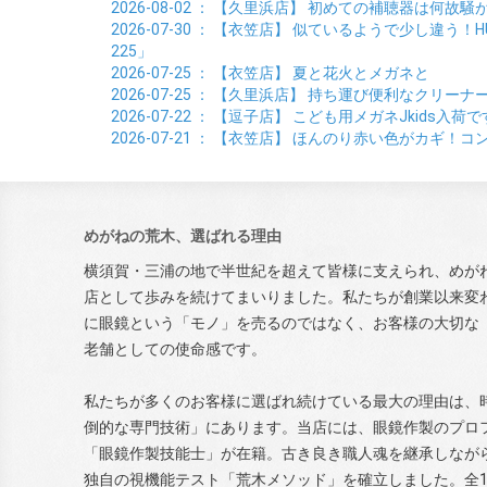
2026-08-02
： 【久里浜店】
初めての補聴器は何故騒
2026-07-30
： 【衣笠店】
似ているようで少し違う！HUSK
225」
2026-07-25
： 【衣笠店】
夏と花火とメガネと
2026-07-25
： 【久里浜店】
持ち運び便利なクリーナ
2026-07-22
： 【逗子店】
こども用メガネJkids入荷で
2026-07-21
： 【衣笠店】
ほんのり赤い色がカギ！コン
めがねの荒木、選ばれる理由
横須賀・三浦の地で半世紀を超えて皆様に支えられ、めが
店として歩みを続けてまいりました。私たちが創業以来変
に眼鏡という「モノ」を売るのではなく、お客様の大切な
老舗としての使命感です。
私たちが多くのお客様に選ばれ続けている最大の理由は、
倒的な専門技術」にあります。当店には、眼鏡作製のプロ
「眼鏡作製技能士」が在籍。古き良き職人魂を継承しなが
独自の視機能テスト「荒木メソッド」を確立しました。全1