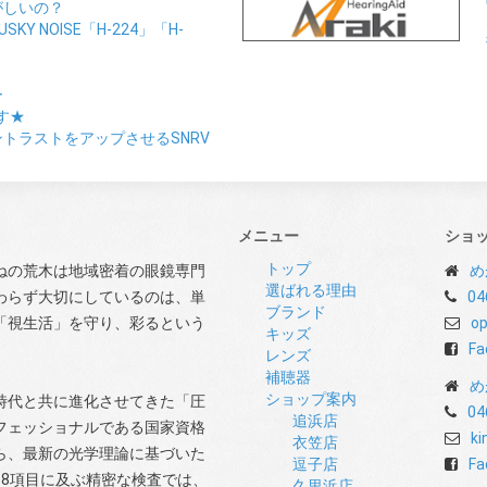
がしいの？
Y NOISE「H-224」「H-
ー
す★
トラストをアップさせるSNRV
メニュー
ショ
トップ
ねの荒木は地域密着の眼鏡専門
め
選ばれる理由
わらず大切にしているのは、単
04
ブランド
「視生活」を守り、彩るという
op
キッズ
Fa
レンズ
補聴器
め
ショップ案内
時代と共に進化させてきた「圧
04
追浜店
フェッショナルである国家資格
ki
衣笠店
ら、最新の光学理論に基づいた
逗子店
Fa
8項目に及ぶ精密な検査では、
久里浜店