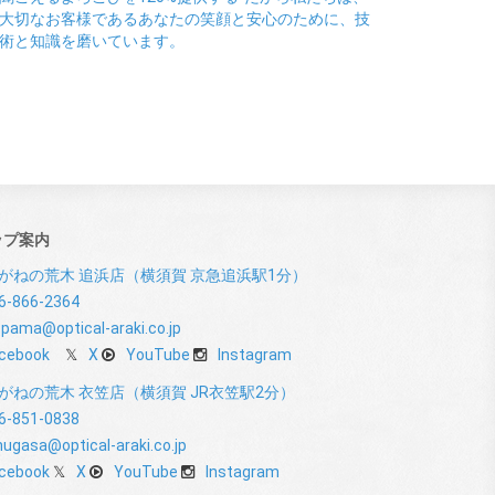
大切なお客様であるあなたの笑顔と安心のために、技
術と知識を磨いています。
ップ案内
がねの荒木 追浜店（横須賀 京急追浜駅1分）
6-866-2364
pama@optical-araki.co.jp
cebook
X
YouTube
Instagram
がねの荒木 衣笠店（横須賀 JR衣笠駅2分）
6-851-0838
nugasa@optical-araki.co.jp
cebook
X
YouTube
Instagram