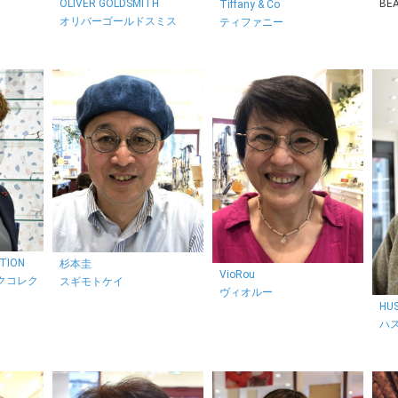
OLIVER GOLDSMITH
BE
Tiffany & Co
オリバーゴールドスミス
ティファニー
CTION
杉本圭
VioRou
クコレク
スギモトケイ
ヴィオルー
HUS
ハ