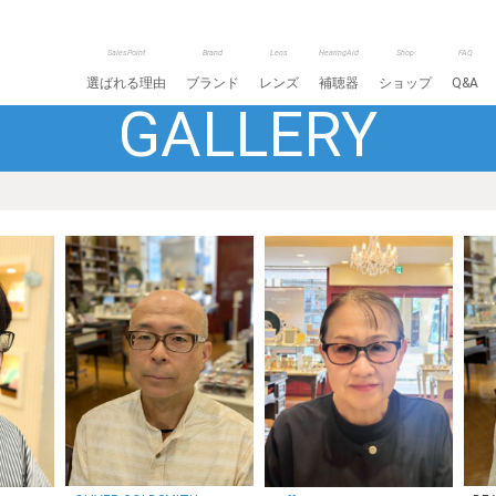
SalesPoint
Brand
Lens
HearingAid
Shop
FAQ
選ばれる理由
ブランド
レンズ
補聴器
ショップ
Q&A
GALLERY