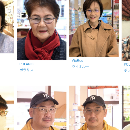
VioRou
POLARIS
POL
ヴィオルー
ポラリス
ポ