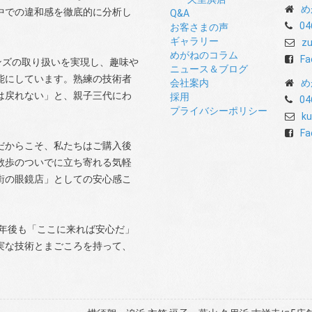
め
中での違和感を徹底的に分析し
Q&A
04
お客さまの声
ギャラリー
zu
めがねのコラム
Fa
ンズの取り扱いを実現し、趣味や
ニュース＆ブログ
能にしています。熟練の技術者
会社案内
め
は戻れない」と、親子三代にわ
採用
04
プライバシーポリシー
ku
Fa
だからこそ、私たちはご購入後
散歩のついでに立ち寄れる気軽
街の眼鏡店」としての安心感こ
0年後も「ここに来れば安心だ」
実な技術とまごころを持って、