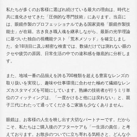
私たちが多くのお客様に選ばれ続けている最大の理由は、時代と
共に進化させてきた「圧倒的な専門技術」にあります。当店に
は、眼鏡作製のプロフェッショナルである国家資格「眼鏡作製技
能士」が在籍。古き良き職人魂を継承しながら、最新の光学理論
に基づいた独自の視機能テスト「荒木メソッド」を確立しまし
た。全18項目に及ぶ精密な検査では、数値だけでは測れない眼の
クセや疲労の原因、日常生活の中での違和感を徹底的に分析しま
す。
また、地域一番の品揃えを誇る700種類を超える豊富なレンズの
取り扱いを実現し、趣味や仕事環境に合わせた極めて繊細なレン
ズカスタマイズを可能にしています。熟練の技術者が行うミリ単
位のフィッティングは、「一度かけると他には戻れない」と、親
子三代にわたって通ってくださるご家族も少なくありません。
眼鏡は、お客様の人生を映し出す大切なパートナーです。だから
こそ、私たちはご購入後のアフターケアも「一生涯の責任」と考
えております。お散歩のついでに立ち寄れる気軽さと、どんな小