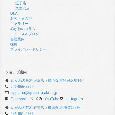
逗子店
久里浜店
Q&A
お客さまの声
ギャラリー
めがねのコラム
ニュース＆ブログ
会社案内
採用
プライバシーポリシー
ショップ案内
めがねの荒木 追浜店（横須賀 京急追浜駅1分）
046-866-2364
oppama@optical-araki.co.jp
Facebook
X
YouTube
Instagram
めがねの荒木 衣笠店（横須賀 JR衣笠駅2分）
046-851-0838