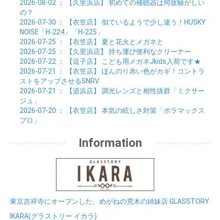
2026-08-02
： 【久里浜店】
初めての補聴器は何故騒がしい
の？
2026-07-30
： 【衣笠店】
似ているようで少し違う！HUSKY
NOISE「H-224」「H-225」
2026-07-25
： 【衣笠店】
夏と花火とメガネと
2026-07-25
： 【久里浜店】
持ち運び便利なクリーナー
2026-07-22
： 【逗子店】
こども用メガネJkids入荷です★
2026-07-21
： 【衣笠店】
ほんのり赤い色がカギ！コントラ
ストをアップさせるSNRV
2026-07-21
： 【追浜店】
調光レンズと相性抜群「ミクサー
ジュ」
2026-07-20
： 【衣笠店】
本気の眩しさ対策「ポラマックス
プロ」
Information
東京吉祥寺にオープンした、めがねの荒木の姉妹店 GLASSTORY
IKARA(グラストリー イカラ)