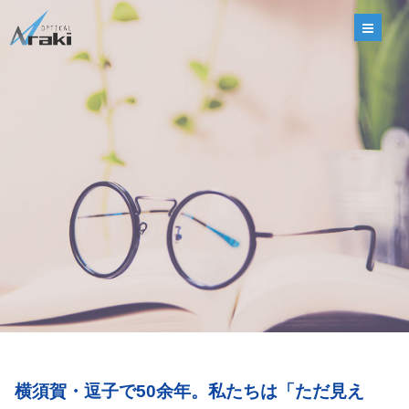
選ばれる理由
ブランド
レンズ
補聴器
ショップ
Q&A
お客さまの声
ギャラリー
コラム
横須賀・逗子で50余年。私たちは「ただ見え