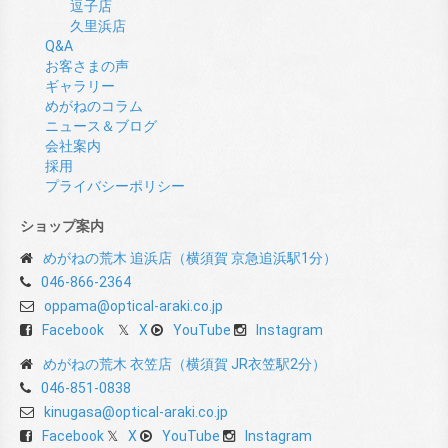
逗子店
久里浜店
Q&A
お客さまの声
ギャラリー
めがねのコラム
ニュース＆ブログ
会社案内
採用
プライバシーポリシー
ショップ案内
めがねの荒木 追浜店（横須賀 京急追浜駅1分）
046-866-2364
oppama@optical-araki.co.jp
Facebook
X
YouTube
Instagram
めがねの荒木 衣笠店（横須賀 JR衣笠駅2分）
046-851-0838
kinugasa@optical-araki.co.jp
Facebook
X
YouTube
Instagram