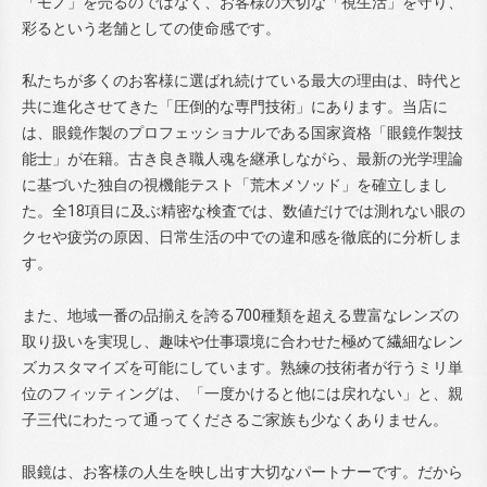
「モノ」を売るのではなく、お客様の大切な「視生活」を守り、
彩るという老舗としての使命感です。
私たちが多くのお客様に選ばれ続けている最大の理由は、時代と
共に進化させてきた「圧倒的な専門技術」にあります。当店に
は、眼鏡作製のプロフェッショナルである国家資格「眼鏡作製技
能士」が在籍。古き良き職人魂を継承しながら、最新の光学理論
に基づいた独自の視機能テスト「荒木メソッド」を確立しまし
た。全18項目に及ぶ精密な検査では、数値だけでは測れない眼の
クセや疲労の原因、日常生活の中での違和感を徹底的に分析しま
す。
また、地域一番の品揃えを誇る700種類を超える豊富なレンズの
取り扱いを実現し、趣味や仕事環境に合わせた極めて繊細なレン
ズカスタマイズを可能にしています。熟練の技術者が行うミリ単
位のフィッティングは、「一度かけると他には戻れない」と、親
子三代にわたって通ってくださるご家族も少なくありません。
眼鏡は、お客様の人生を映し出す大切なパートナーです。だから