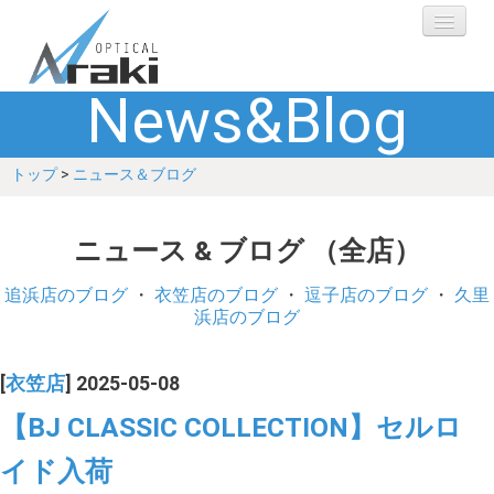
News&Blog
選ばれる理由
トップ
>
ニュース＆ブログ
ブランド
レンズ
ニュース & ブログ （全店）
補聴器
追浜店のブログ
・
衣笠店のブログ
・
逗子店のブログ
・
久里
浜店のブログ
ショップ
[
衣笠店
] 2025-05-08
Q&A
【BJ CLASSIC COLLECTION】セルロ
イド入荷
お客さまの声