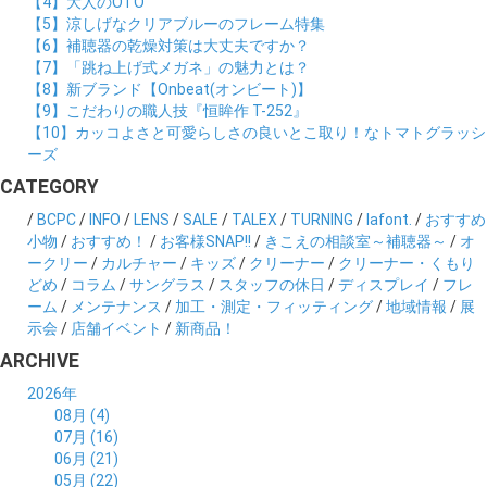
【4】大人のOTO
【5】涼しげなクリアブルーのフレーム特集
【6】補聴器の乾燥対策は大丈夫ですか？
【7】「跳ね上げ式メガネ」の魅力とは？
【8】新ブランド【Onbeat(オンビート)】
【9】こだわりの職人技『恒眸作 T-252』
【10】カッコよさと可愛らしさの良いとこ取り！なトマトグラッシ
ーズ
CATEGORY
/
BCPC
/
INFO
/
LENS
/
SALE
/
TALEX
/
TURNING
/
lafont.
/
おすすめ
小物
/
おすすめ！
/
お客様SNAP!!
/
きこえの相談室～補聴器～
/
オ
ークリー
/
カルチャー
/
キッズ
/
クリーナー
/
クリーナー・くもり
どめ
/
コラム
/
サングラス
/
スタッフの休日
/
ディスプレイ
/
フレ
ーム
/
メンテナンス
/
加工・測定・フィッティング
/
地域情報
/
展
示会
/
店舗イベント
/
新商品！
ARCHIVE
2026年
08月 (4)
07月 (16)
06月 (21)
05月 (22)