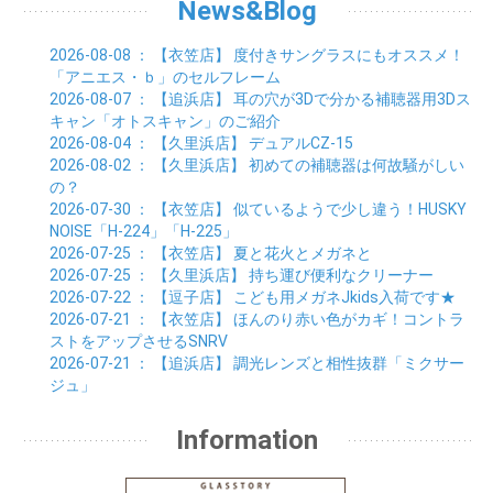
03月 (24)
04月 (24)
News&Blog
05月 (24)
06月 (15)
01月 (23)
02月 (19)
03月 (24)
04月 (25)
05月 (10)
01月 (24)
02月 (20)
03月 (25)
04月 (9)
2026-08-08
： 【衣笠店】
度付きサングラスにもオススメ！
01月 (23)
02月 (30)
03月 (7)
「アニエス・ｂ」のセルフレーム
01月 (33)
02月 (7)
2026-08-07
： 【追浜店】
耳の穴が3Dで分かる補聴器用3Dス
01月 (9)
キャン「オトスキャン」のご紹介
2026-08-04
： 【久里浜店】
デュアルCZ-15
2026-08-02
： 【久里浜店】
初めての補聴器は何故騒がしい
の？
2026-07-30
： 【衣笠店】
似ているようで少し違う！HUSKY
NOISE「H-224」「H-225」
2026-07-25
： 【衣笠店】
夏と花火とメガネと
2026-07-25
： 【久里浜店】
持ち運び便利なクリーナー
2026-07-22
： 【逗子店】
こども用メガネJkids入荷です★
2026-07-21
： 【衣笠店】
ほんのり赤い色がカギ！コントラ
ストをアップさせるSNRV
2026-07-21
： 【追浜店】
調光レンズと相性抜群「ミクサー
ジュ」
Information