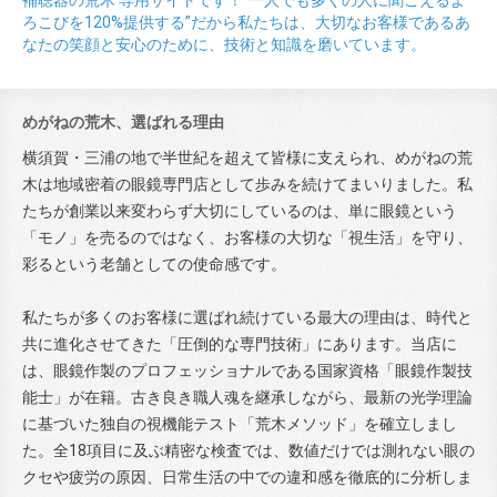
ろこびを120%提供する”だから私たちは、大切なお客様であるあ
なたの笑顔と安心のために、技術と知識を磨いています。
めがねの荒木、選ばれる理由
横須賀・三浦の地で半世紀を超えて皆様に支えられ、めがねの荒
木は地域密着の眼鏡専門店として歩みを続けてまいりました。私
たちが創業以来変わらず大切にしているのは、単に眼鏡という
「モノ」を売るのではなく、お客様の大切な「視生活」を守り、
彩るという老舗としての使命感です。
私たちが多くのお客様に選ばれ続けている最大の理由は、時代と
共に進化させてきた「圧倒的な専門技術」にあります。当店に
は、眼鏡作製のプロフェッショナルである国家資格「眼鏡作製技
能士」が在籍。古き良き職人魂を継承しながら、最新の光学理論
に基づいた独自の視機能テスト「荒木メソッド」を確立しまし
た。全18項目に及ぶ精密な検査では、数値だけでは測れない眼の
クセや疲労の原因、日常生活の中での違和感を徹底的に分析しま