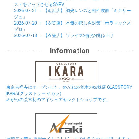
ストをアップさせるSNRV
2026-07-21
： 【追浜店】
調光レンズと相性抜群「ミクサー
ジュ」
2026-07-20
： 【衣笠店】
本気の眩しさ対策「ポラマックス
プロ」
2026-07-13
： 【衣笠店】
ソライズ×偏光×跳ね上げ
Information
東京吉祥寺にオープンした、めがねの荒木の姉妹店 GLASSTORY
IKARA(グラストリー イカラ)
めがねの荒木初のアイウェアセレクトショップです。
補聴器の荒木 専用サイトです！“一人でも多くの人に聞こえるよ