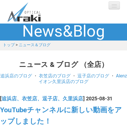
News&Blog
選ばれる理由
トップ
>
ニュース＆ブログ
ブランド
レンズ
ニュース & ブログ （全店）
補聴器
追浜店のブログ
・
衣笠店のブログ
・
逗子店のブログ
・
Alenz
イオン久里浜店のブログ
ショップ
[
追浜店、衣笠店、逗子店、久里浜店
] 2025-08-31
Q&A
YouTubeチャンネルに新しい動画をア
ップしました！
お客さまの声