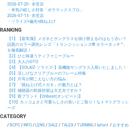
2026-07-20 - 衣笠店
・本気の眩しさ対策「ポラマックスプロ」
2026-07-13 - 衣笠店
・ソライズ×偏光×跳ね上げ
RANKING
【1】【新常識】メガネとサングラスを掛け替えるのはもう古い？
話題のカラー調光レンズ「トランジッションズ® カラータッチ™」
を徹底解説！
【2】ひと味違うティファニーブルー
【3】大人のOTO
【4】【SOLAIZ-ソライズ-】高機能サングラス入荷いたしました！
【5】涼しげなクリアブルーのフレーム特集
【6】片耳が聞こえない方の悩み。
【7】「跳ね上げ式メガネ」の魅力とは？
【8】補聴器の乾燥対策は大丈夫ですか？
【9】新ブランド【Onbeat(オンビート)】
【10】カッコよさと可愛らしさの良いとこ取り！なトマトグラッシ
ーズ
CATEGORY
/
BCPC
/
INFO
/
LENS
/
SALE
/
TALEX
/
TURNING
/
lafont.
/
おすすめ