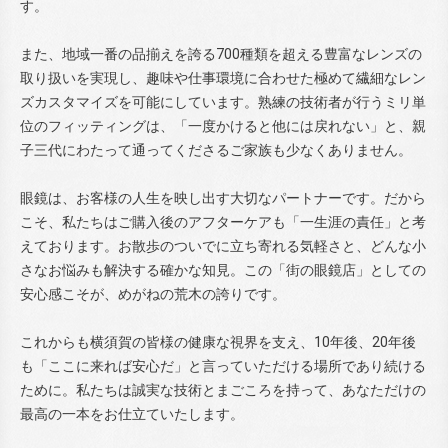
す。
また、地域一番の品揃えを誇る700種類を超える豊富なレンズの
取り扱いを実現し、趣味や仕事環境に合わせた極めて繊細なレン
ズカスタマイズを可能にしています。熟練の技術者が行うミリ単
位のフィッティングは、「一度かけると他には戻れない」と、親
子三代にわたって通ってくださるご家族も少なくありません。
眼鏡は、お客様の人生を映し出す大切なパートナーです。だから
こそ、私たちはご購入後のアフターケアも「一生涯の責任」と考
えております。お散歩のついでに立ち寄れる気軽さと、どんな小
さなお悩みも解決する確かな知見。この「街の眼鏡店」としての
安心感こそが、めがねの荒木の誇りです。
これからも横須賀の皆様の健康な視界を支え、10年後、20年後
も「ここに来れば安心だ」と言っていただける場所であり続ける
ために。私たちは誠実な技術とまごころを持って、あなただけの
最高の一本をお仕立ていたします。