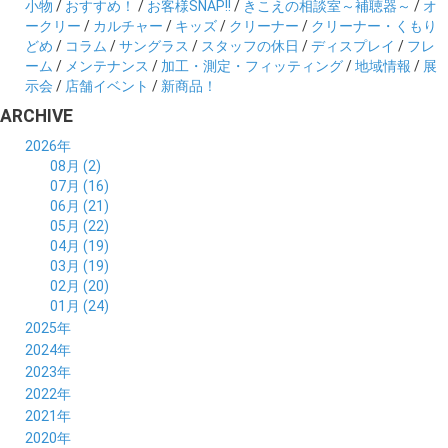
小物
/
おすすめ！
/
お客様SNAP!!
/
きこえの相談室～補聴器～
/
オ
ークリー
/
カルチャー
/
キッズ
/
クリーナー
/
クリーナー・くもり
どめ
/
コラム
/
サングラス
/
スタッフの休日
/
ディスプレイ
/
フレ
ーム
/
メンテナンス
/
加工・測定・フィッティング
/
地域情報
/
展
示会
/
店舗イベント
/
新商品！
ARCHIVE
2026年
08月 (2)
07月 (16)
06月 (21)
05月 (22)
04月 (19)
03月 (19)
02月 (20)
01月 (24)
2025年
12月 (14)
2024年
11月 (17)
12月 (19)
2023年
10月 (21)
11月 (21)
12月 (19)
2022年
09月 (20)
10月 (23)
11月 (19)
12月 (36)
2021年
08月 (20)
09月 (23)
10月 (20)
11月 (16)
12月 (18)
2020年
07月 (18)