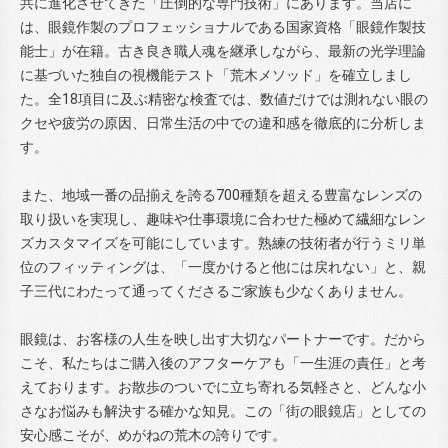
共に進化させてきた「圧倒的な専門技術」にあります。当店に
は、眼鏡作製のプロフェッショナルである国家資格「眼鏡作製技
能士」が在籍。古き良き職人魂を継承しながら、最新の光学理論
に基づいた独自の視機能テスト「荒木メソッド」を確立しまし
た。全18項目に及ぶ精密な検査では、数値だけでは測れない眼の
クセや疲労の原因、日常生活の中での違和感を徹底的に分析しま
す。
また、地域一番の品揃えを誇る700種類を超える豊富なレンズの
取り扱いを実現し、趣味や仕事環境に合わせた極めて繊細なレン
ズカスタマイズを可能にしています。熟練の技術者が行うミリ単
位のフィッティングは、「一度かけると他には戻れない」と、親
子三代にわたって通ってくださるご家族も少なくありません。
眼鏡は、お客様の人生を映し出す大切なパートナーです。だから
こそ、私たちはご購入後のアフターケアも「一生涯の責任」と考
えております。お散歩のついでに立ち寄れる気軽さと、どんな小
さなお悩みも解決する確かな知見。この「街の眼鏡店」としての
安心感こそが、めがねの荒木の誇りです。