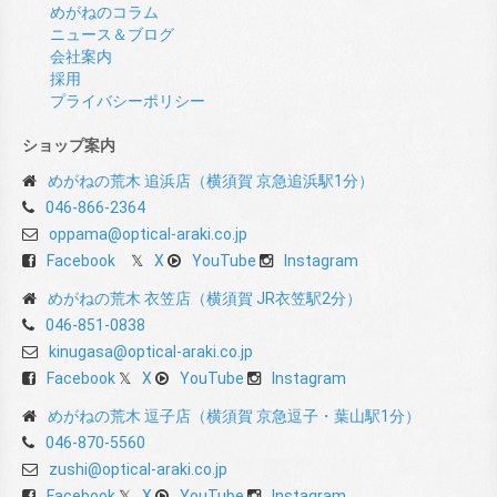
めがねのコラム
ニュース＆ブログ
会社案内
採用
プライバシーポリシー
ショップ案内
めがねの荒木 追浜店（横須賀 京急追浜駅1分）
046-866-2364
oppama@optical-araki.co.jp
Facebook
X
YouTube
Instagram
めがねの荒木 衣笠店（横須賀 JR衣笠駅2分）
046-851-0838
kinugasa@optical-araki.co.jp
Facebook
X
YouTube
Instagram
めがねの荒木 逗子店（横須賀 京急逗子・葉山駅1分）
046-870-5560
zushi@optical-araki.co.jp
Facebook
X
YouTube
Instagram