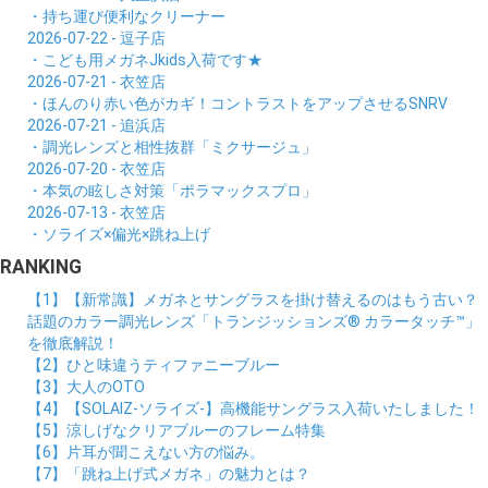
・持ち運び便利なクリーナー
2026-07-22 - 逗子店
・こども用メガネJkids入荷です★
2026-07-21 - 衣笠店
・ほんのり赤い色がカギ！コントラストをアップさせるSNRV
2026-07-21 - 追浜店
・調光レンズと相性抜群「ミクサージュ」
2026-07-20 - 衣笠店
・本気の眩しさ対策「ポラマックスプロ」
2026-07-13 - 衣笠店
・ソライズ×偏光×跳ね上げ
RANKING
【1】【新常識】メガネとサングラスを掛け替えるのはもう古い？
話題のカラー調光レンズ「トランジッションズ® カラータッチ™」
を徹底解説！
【2】ひと味違うティファニーブルー
【3】大人のOTO
【4】【SOLAIZ-ソライズ-】高機能サングラス入荷いたしました！
【5】涼しげなクリアブルーのフレーム特集
【6】片耳が聞こえない方の悩み。
【7】「跳ね上げ式メガネ」の魅力とは？