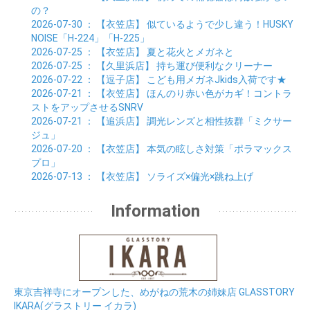
01月 (33)
02月 (7)
の？
01月 (9)
2026-07-30
： 【衣笠店】
似ているようで少し違う！HUSKY
NOISE「H-224」「H-225」
2026-07-25
： 【衣笠店】
夏と花火とメガネと
2026-07-25
： 【久里浜店】
持ち運び便利なクリーナー
2026-07-22
： 【逗子店】
こども用メガネJkids入荷です★
2026-07-21
： 【衣笠店】
ほんのり赤い色がカギ！コントラ
ストをアップさせるSNRV
2026-07-21
： 【追浜店】
調光レンズと相性抜群「ミクサー
ジュ」
2026-07-20
： 【衣笠店】
本気の眩しさ対策「ポラマックス
プロ」
2026-07-13
： 【衣笠店】
ソライズ×偏光×跳ね上げ
Information
東京吉祥寺にオープンした、めがねの荒木の姉妹店 GLASSTORY
IKARA(グラストリー イカラ)