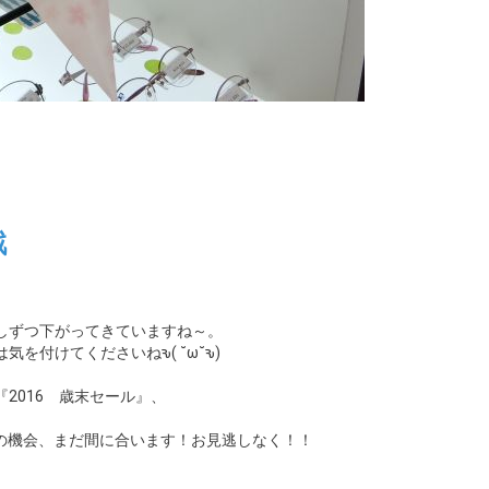
戦
しずつ下がってきていますね～。
を付けてくださいねԅ( ˘ω˘ԅ)
2016 歳末セール』、
この機会、まだ間に合います！お見逃しなく！！