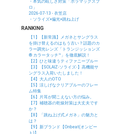
・本気の眩しさ対策「ポラマックスプ
ロ」
2026-07-13 - 衣笠店
・ソライズ×偏光×跳ね上げ
RANKING
【1】【新常識】メガネとサングラス
を掛け替えるのはもう古い？話題のカ
ラー調光レンズ「トランジッションズ
® カラータッチ™」を徹底解説！
【2】ひと味違うティファニーブルー
【3】【SOLAIZ-ソライズ-】高機能サ
ングラス入荷いたしました！
【4】大人のOTO
【5】涼しげなクリアブルーのフレー
ム特集
【6】片耳が聞こえない方の悩み。
【7】補聴器の乾燥対策は大丈夫です
か？
【8】「跳ね上げ式メガネ」の魅力と
は？
【9】新ブランド【Onbeat(オンビー
ト)】