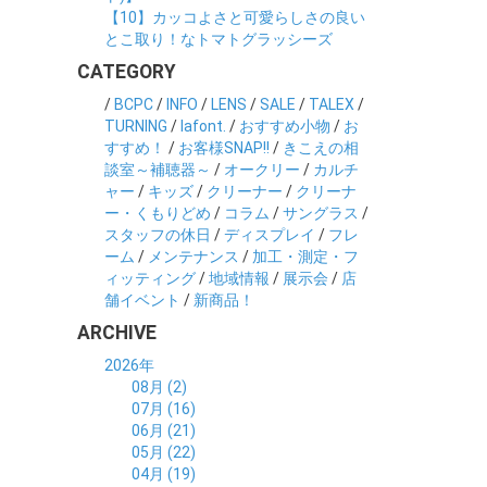
【10】カッコよさと可愛らしさの良い
とこ取り！なトマトグラッシーズ
CATEGORY
/
BCPC
/
INFO
/
LENS
/
SALE
/
TALEX
/
TURNING
/
lafont.
/
おすすめ小物
/
お
すすめ！
/
お客様SNAP!!
/
きこえの相
談室～補聴器～
/
オークリー
/
カルチ
ャー
/
キッズ
/
クリーナー
/
クリーナ
ー・くもりどめ
/
コラム
/
サングラス
/
スタッフの休日
/
ディスプレイ
/
フレ
ーム
/
メンテナンス
/
加工・測定・フ
ィッティング
/
地域情報
/
展示会
/
店
舗イベント
/
新商品！
ARCHIVE
2026年
08月 (2)
07月 (16)
06月 (21)
05月 (22)
04月 (19)