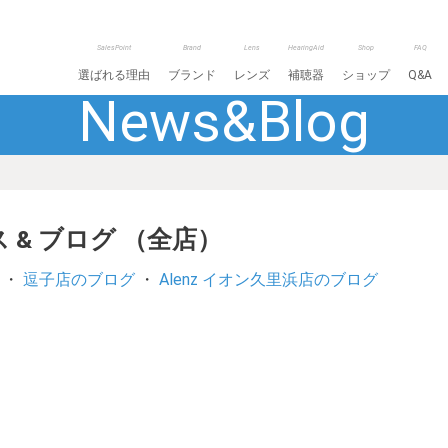
SalesPoint
Brand
Lens
HearingAid
Shop
FAQ
選ばれる理由
ブランド
レンズ
補聴器
ショップ
Q&A
News&Blog
 & ブログ （全店）
・
逗子店のブログ
・
Alenz イオン久里浜店のブログ