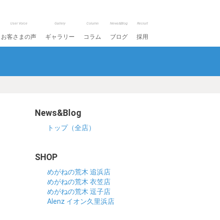
User Voice
Gallery
Column
News&Blog
Recruit
お客さまの声
ギャラリー
コラム
ブログ
採用
News&Blog
トップ（全店）
SHOP
めがねの荒木 追浜店
めがねの荒木 衣笠店
めがねの荒木 逗子店
Alenz イオン久里浜店