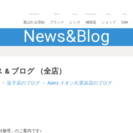
SalesPoint
Brand
Lens
HearingAid
Shop
FAQ
選ばれる理由
ブランド
レンズ
補聴器
ショップ
Q&A
News&Blog
 & ブログ （全店）
・
逗子店のブログ
・
Alenz イオン久里浜店のブログ
付修理」のご案内です♪