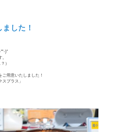
しました！
-)"
す。
…？）
をご用意いたしました！
クスプラス」