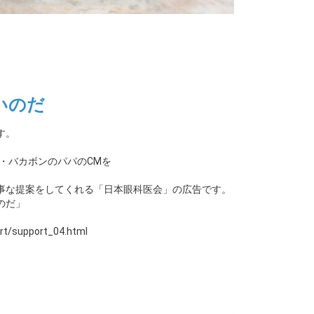
いのだ
す。
・バカボンのパパのCMを
事な提案をしてくれる「日本眼科医会」の広告です。
のだ」
rt/support_04.html