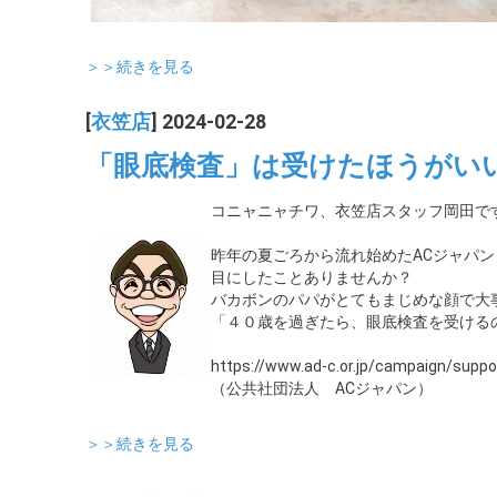
＞＞続きを見る
[
衣笠店
] 2024-02-28
「眼底検査」は受けたほうがい
コニャニャチワ、衣笠店スタッフ岡田で
昨年の夏ごろから流れ始めたACジャパン
目にしたことありませんか？
バカボンのパパがとてもまじめな顔で大
「４０歳を過ぎたら、眼底検査を受ける
https://www.ad-c.or.jp/campaign/suppo
（公共社団法人 ACジャパン）
＞＞続きを見る