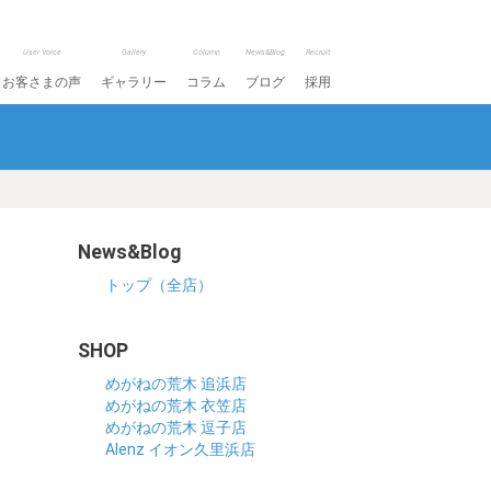
User Voice
Gallery
Column
News&Blog
Recruit
お客さまの声
ギャラリー
コラム
ブログ
採用
News&Blog
トップ（全店）
SHOP
めがねの荒木 追浜店
めがねの荒木 衣笠店
めがねの荒木 逗子店
Alenz イオン久里浜店