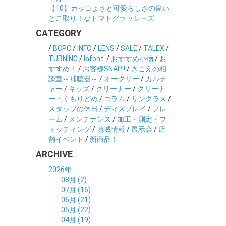
【10】カッコよさと可愛らしさの良い
とこ取り！なトマトグラッシーズ
CATEGORY
/
BCPC
/
INFO
/
LENS
/
SALE
/
TALEX
/
TURNING
/
lafont.
/
おすすめ小物
/
お
すすめ！
/
お客様SNAP!!
/
きこえの相
談室～補聴器～
/
オークリー
/
カルチ
ャー
/
キッズ
/
クリーナー
/
クリーナ
ー・くもりどめ
/
コラム
/
サングラス
/
スタッフの休日
/
ディスプレイ
/
フレ
ーム
/
メンテナンス
/
加工・測定・フ
ィッティング
/
地域情報
/
展示会
/
店
舗イベント
/
新商品！
ARCHIVE
2026年
08月 (2)
07月 (16)
06月 (21)
05月 (22)
04月 (19)