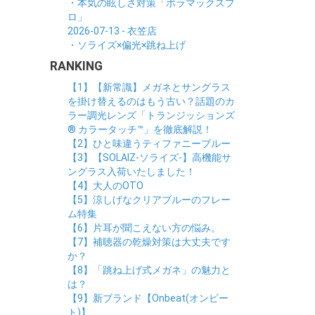
・本気の眩しさ対策「ポラマックスプ
ロ」
2026-07-13 - 衣笠店
・ソライズ×偏光×跳ね上げ
RANKING
【1】【新常識】メガネとサングラス
を掛け替えるのはもう古い？話題のカ
ラー調光レンズ「トランジッションズ
® カラータッチ™」を徹底解説！
【2】ひと味違うティファニーブルー
【3】【SOLAIZ-ソライズ-】高機能サ
ングラス入荷いたしました！
【4】大人のOTO
【5】涼しげなクリアブルーのフレー
ム特集
【6】片耳が聞こえない方の悩み。
【7】補聴器の乾燥対策は大丈夫です
か？
【8】「跳ね上げ式メガネ」の魅力と
は？
【9】新ブランド【Onbeat(オンビー
ト)】