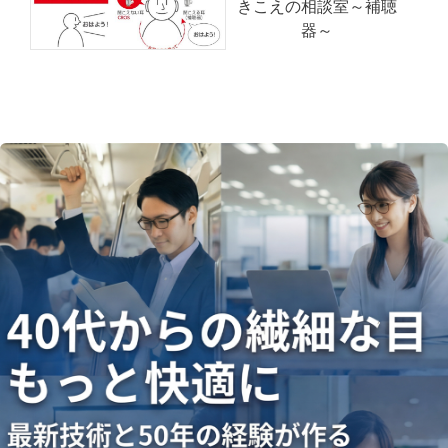
きこえの相談室～補聴
器～