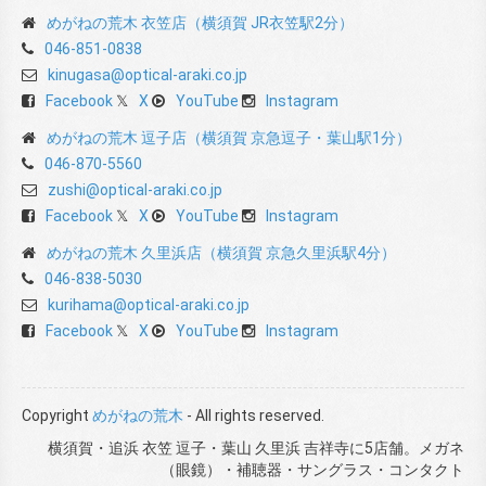
めがねの荒木 衣笠店（横須賀 JR衣笠駅2分）
046-851-0838
kinugasa@optical-araki.co.jp
Facebook
X
YouTube
Instagram
めがねの荒木 逗子店（横須賀 京急逗子・葉山駅1分）
046-870-5560
zushi@optical-araki.co.jp
Facebook
X
YouTube
Instagram
めがねの荒木 久里浜店（横須賀 京急久里浜駅4分）
046-838-5030
kurihama@optical-araki.co.jp
Facebook
X
YouTube
Instagram
Copyright
めがねの荒木
- All rights reserved.
横須賀・追浜 衣笠 逗子・葉山 久里浜 吉祥寺に5店舗。メガネ
（眼鏡）・補聴器・サングラス・コンタクト