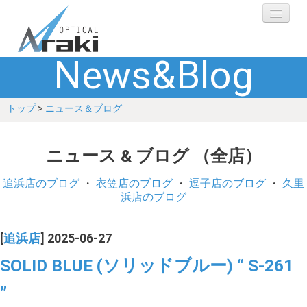
News&Blog
選ばれる理由
トップ
>
ニュース＆ブログ
ブランド
レンズ
ニュース & ブログ （全店）
補聴器
追浜店のブログ
・
衣笠店のブログ
・
逗子店のブログ
・
久里
浜店のブログ
ショップ
[
追浜店
] 2025-06-27
Q&A
SOLID BLUE (ソリッドブルー) “ S-261
”
お客さまの声