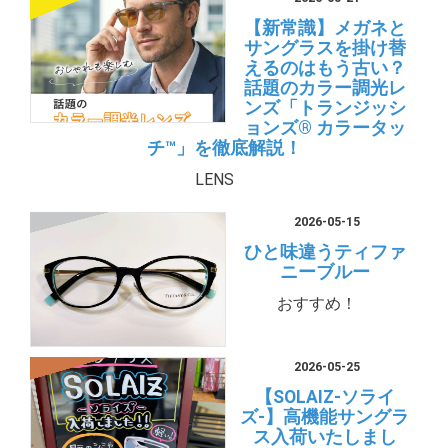
【新常識】メガネと
サングラスを掛け替
えるのはもう古い？
話題のカラー調光レ
ンズ「トランジッシ
ョンズ® カラータッ
チ™」を徹底解説！
LENS
2026-05-15
ひと味違うティファ
ニーブルー
おすすめ！
2026-05-25
【SOLAIZ-ソライ
ズ-】高機能サングラ
ス入荷いたしまし