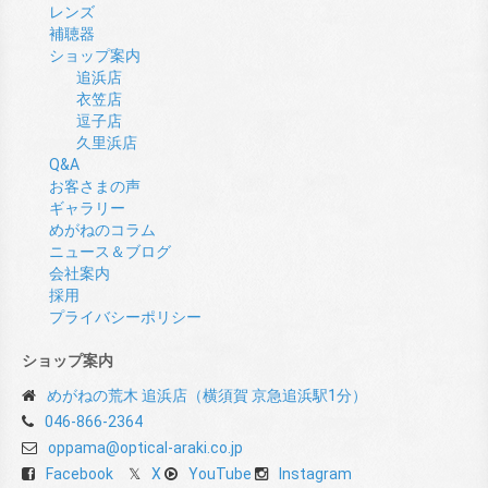
レンズ
補聴器
ショップ案内
追浜店
衣笠店
逗子店
久里浜店
Q&A
お客さまの声
ギャラリー
めがねのコラム
ニュース＆ブログ
会社案内
採用
プライバシーポリシー
ショップ案内
めがねの荒木 追浜店（横須賀 京急追浜駅1分）
046-866-2364
oppama@optical-araki.co.jp
Facebook
X
YouTube
Instagram