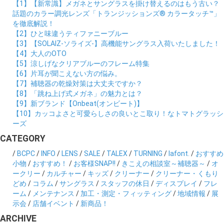
【1】【新常識】メガネとサングラスを掛け替えるのはもう古い？
話題のカラー調光レンズ「トランジッションズ® カラータッチ™」
を徹底解説！
【2】ひと味違うティファニーブルー
【3】【SOLAIZ-ソライズ-】高機能サングラス入荷いたしました！
【4】大人のOTO
【5】涼しげなクリアブルーのフレーム特集
【6】片耳が聞こえない方の悩み。
【7】補聴器の乾燥対策は大丈夫ですか？
【8】「跳ね上げ式メガネ」の魅力とは？
【9】新ブランド【Onbeat(オンビート)】
【10】カッコよさと可愛らしさの良いとこ取り！なトマトグラッシ
ーズ
CATEGORY
/
BCPC
/
INFO
/
LENS
/
SALE
/
TALEX
/
TURNING
/
lafont.
/
おすすめ
小物
/
おすすめ！
/
お客様SNAP!!
/
きこえの相談室～補聴器～
/
オ
ークリー
/
カルチャー
/
キッズ
/
クリーナー
/
クリーナー・くもり
どめ
/
コラム
/
サングラス
/
スタッフの休日
/
ディスプレイ
/
フレ
ーム
/
メンテナンス
/
加工・測定・フィッティング
/
地域情報
/
展
示会
/
店舗イベント
/
新商品！
ARCHIVE