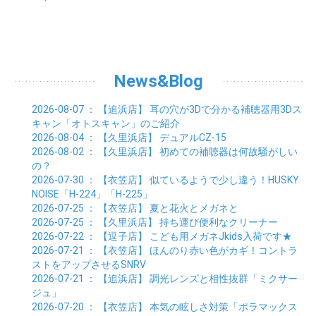
05月 (31)
06月 (21)
07月 (22)
08月 (24)
09月 (20)
10月 (23)
11月 (31)
01月 (28)
12月 (8)
02月 (33)
03月 (21)
04月 (24)
05月 (24)
06月 (22)
07月 (26)
08月 (21)
09月 (20)
10月 (36)
11月 (8)
01月 (37)
02月 (32)
03月 (24)
04月 (22)
05月 (23)
06月 (30)
07月 (19)
08月 (27)
09月 (35)
10月 (2)
01月 (20)
02月 (18)
03月 (24)
04月 (22)
05月 (29)
06月 (20)
07月 (28)
08月 (38)
01月 (26)
02月 (20)
03月 (27)
04月 (26)
05月 (21)
06月 (26)
07月 (39)
01月 (22)
02月 (24)
03月 (24)
04月 (24)
News&Blog
05月 (24)
06月 (15)
01月 (23)
02月 (19)
03月 (24)
04月 (25)
05月 (10)
01月 (24)
02月 (20)
03月 (25)
04月 (9)
2026-08-07
： 【追浜店】
耳の穴が3Dで分かる補聴器用3Dス
01月 (23)
02月 (30)
03月 (7)
キャン「オトスキャン」のご紹介
01月 (33)
02月 (7)
2026-08-04
： 【久里浜店】
デュアルCZ-15
01月 (9)
2026-08-02
： 【久里浜店】
初めての補聴器は何故騒がしい
の？
2026-07-30
： 【衣笠店】
似ているようで少し違う！HUSKY
NOISE「H-224」「H-225」
2026-07-25
： 【衣笠店】
夏と花火とメガネと
2026-07-25
： 【久里浜店】
持ち運び便利なクリーナー
2026-07-22
： 【逗子店】
こども用メガネJkids入荷です★
2026-07-21
： 【衣笠店】
ほんのり赤い色がカギ！コントラ
ストをアップさせるSNRV
2026-07-21
： 【追浜店】
調光レンズと相性抜群「ミクサー
ジュ」
2026-07-20
： 【衣笠店】
本気の眩しさ対策「ポラマックス