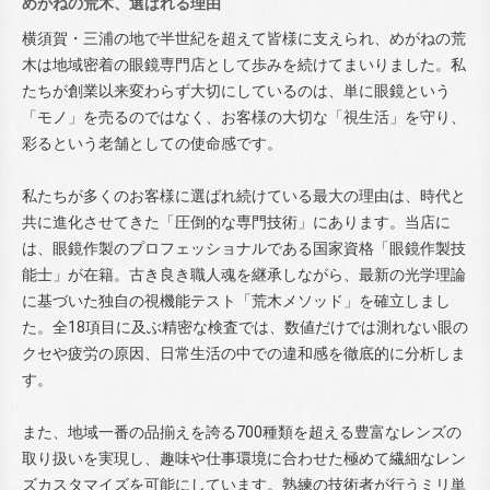
めがねの荒木、選ばれる理由
横須賀・三浦の地で半世紀を超えて皆様に支えられ、めがねの荒
木は地域密着の眼鏡専門店として歩みを続けてまいりました。私
たちが創業以来変わらず大切にしているのは、単に眼鏡という
「モノ」を売るのではなく、お客様の大切な「視生活」を守り、
彩るという老舗としての使命感です。
私たちが多くのお客様に選ばれ続けている最大の理由は、時代と
共に進化させてきた「圧倒的な専門技術」にあります。当店に
は、眼鏡作製のプロフェッショナルである国家資格「眼鏡作製技
能士」が在籍。古き良き職人魂を継承しながら、最新の光学理論
に基づいた独自の視機能テスト「荒木メソッド」を確立しまし
た。全18項目に及ぶ精密な検査では、数値だけでは測れない眼の
クセや疲労の原因、日常生活の中での違和感を徹底的に分析しま
す。
また、地域一番の品揃えを誇る700種類を超える豊富なレンズの
取り扱いを実現し、趣味や仕事環境に合わせた極めて繊細なレン
ズカスタマイズを可能にしています。熟練の技術者が行うミリ単