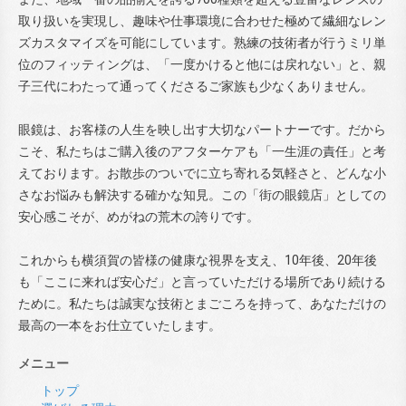
取り扱いを実現し、趣味や仕事環境に合わせた極めて繊細なレン
ズカスタマイズを可能にしています。熟練の技術者が行うミリ単
位のフィッティングは、「一度かけると他には戻れない」と、親
子三代にわたって通ってくださるご家族も少なくありません。
眼鏡は、お客様の人生を映し出す大切なパートナーです。だから
こそ、私たちはご購入後のアフターケアも「一生涯の責任」と考
えております。お散歩のついでに立ち寄れる気軽さと、どんな小
さなお悩みも解決する確かな知見。この「街の眼鏡店」としての
安心感こそが、めがねの荒木の誇りです。
これからも横須賀の皆様の健康な視界を支え、10年後、20年後
も「ここに来れば安心だ」と言っていただける場所であり続ける
ために。私たちは誠実な技術とまごころを持って、あなただけの
最高の一本をお仕立ていたします。
メニュー
トップ