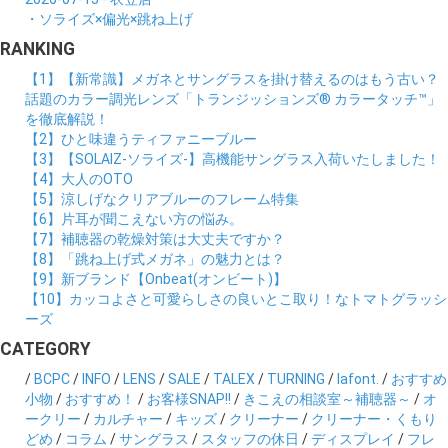
・ソライズ×偏光×跳ね上げ
RANKING
【1】【新常識】メガネとサングラスを掛け替えるのはもう古い？
話題のカラー調光レンズ「トランジッションズ® カラータッチ™」
を徹底解説！
【2】ひと味違うティファニーブルー
【3】【SOLAIZ-ソライズ-】高機能サングラス入荷いたしました！
【4】大人のOTO
【5】涼しげなクリアブルーのフレーム特集
【6】片耳が聞こえない方の悩み。
【7】補聴器の乾燥対策は大丈夫ですか？
【8】「跳ね上げ式メガネ」の魅力とは？
【9】新ブランド【Onbeat(オンビート)】
【10】カッコよさと可愛らしさの良いとこ取り！なトマトグラッシ
ーズ
CATEGORY
/
BCPC
/
INFO
/
LENS
/
SALE
/
TALEX
/
TURNING
/
lafont.
/
おすすめ
小物
/
おすすめ！
/
お客様SNAP!!
/
きこえの相談室～補聴器～
/
オ
ークリー
/
カルチャー
/
キッズ
/
クリーナー
/
クリーナー・くもり
どめ
/
コラム
/
サングラス
/
スタッフの休日
/
ディスプレイ
/
フレ