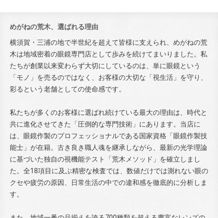
めがねの荒木、選ばれる理由
横須賀・三浦の地で半世紀を超えて皆様に支えられ、めがねの荒
木は地域密着の眼鏡専門店として歩みを続けてまいりました。私
たちが創業以来変わらず大切にしているのは、単に眼鏡という
「モノ」を売るのではなく、お客様の大切な「視生活」を守り、
彩るという老舗としての使命感です。
私たちが多くのお客様に選ばれ続けている最大の理由は、時代と
共に進化させてきた「圧倒的な専門技術」にあります。当店に
は、眼鏡作製のプロフェッショナルである国家資格「眼鏡作製技
能士」が在籍。古き良き職人魂を継承しながら、最新の光学理論
に基づいた独自の視機能テスト「荒木メソッド」を確立しまし
た。全18項目に及ぶ精密な検査では、数値だけでは測れない眼の
クセや疲労の原因、日常生活の中での違和感を徹底的に分析しま
す。
また、地域一番の品揃えを誇る700種類を超える豊富なレンズの