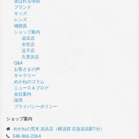
選ばれる理由
ブランド
キッズ
レンズ
補聴器
ショップ案内
追浜店
衣笠店
逗子店
久里浜店
Q&A
お客さまの声
ギャラリー
めがねのコラム
ニュース＆ブログ
会社案内
採用
プライバシーポリシー
ショップ案内
めがねの荒木 追浜店（横須賀 京急追浜駅1分）
046-866-2364