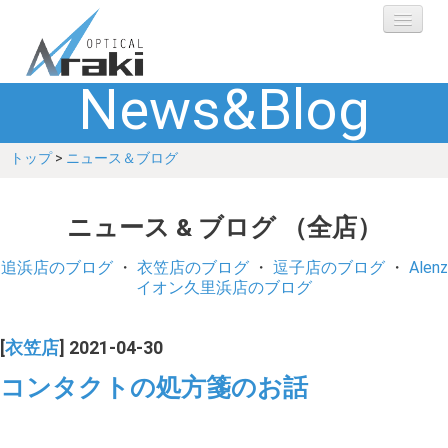
News&Blog
選ばれる理由
トップ
>
ニュース＆ブログ
ブランド
レンズ
ニュース & ブログ （全店）
補聴器
追浜店のブログ
・
衣笠店のブログ
・
逗子店のブログ
・
Alenz
イオン久里浜店のブログ
ショップ
[
衣笠店
] 2021-04-30
Q&A
コンタクトの処方箋のお話
お客さまの声