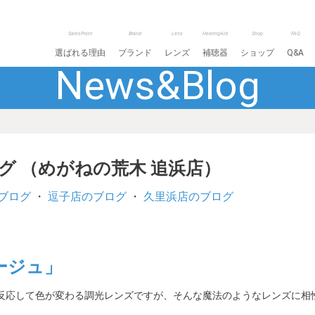
SalesPoint
Brand
Lens
HearingAid
Shop
FAQ
選ばれる理由
ブランド
レンズ
補聴器
ショップ
Q&A
News&Blog
ログ （めがねの荒木 追浜店）
ブログ
・
逗子店のブログ
・
久里浜店のブログ
ージュ」
反応して色が変わる調光レンズですが、そんな魔法のようなレンズに相