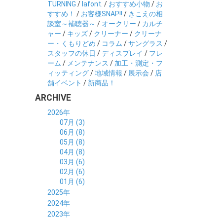
TURNING
/
lafont.
/
おすすめ小物
/
お
すすめ！
/
お客様SNAP!!
/
きこえの相
談室～補聴器～
/
オークリー
/
カルチ
ャー
/
キッズ
/
クリーナー
/
クリーナ
ー・くもりどめ
/
コラム
/
サングラス
/
スタッフの休日
/
ディスプレイ
/
フレ
ーム
/
メンテナンス
/
加工・測定・フ
ィッティング
/
地域情報
/
展示会
/
店
舗イベント
/
新商品！
ARCHIVE
2026年
07月 (3)
06月 (8)
05月 (8)
04月 (8)
03月 (6)
02月 (6)
01月 (6)
2025年
12月 (5)
2024年
11月 (3)
12月 (4)
2023年