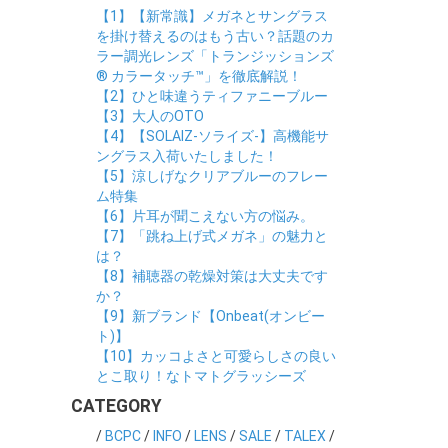
【1】【新常識】メガネとサングラス
を掛け替えるのはもう古い？話題のカ
ラー調光レンズ「トランジッションズ
® カラータッチ™」を徹底解説！
【2】ひと味違うティファニーブルー
【3】大人のOTO
【4】【SOLAIZ-ソライズ-】高機能サ
ングラス入荷いたしました！
【5】涼しげなクリアブルーのフレー
ム特集
【6】片耳が聞こえない方の悩み。
【7】「跳ね上げ式メガネ」の魅力と
は？
【8】補聴器の乾燥対策は大丈夫です
か？
【9】新ブランド【Onbeat(オンビー
ト)】
【10】カッコよさと可愛らしさの良い
とこ取り！なトマトグラッシーズ
CATEGORY
/
BCPC
/
INFO
/
LENS
/
SALE
/
TALEX
/