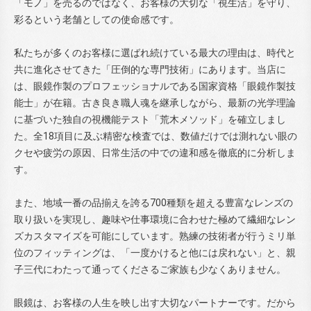
「モノ」を売るのではなく、お客様の大切な「視生活」を守り、
彩るという老舗としての使命感です。
私たちが多くのお客様に選ばれ続けている最大の理由は、時代と
共に進化させてきた「圧倒的な専門技術」にあります。当店に
は、眼鏡作製のプロフェッショナルである国家資格「眼鏡作製技
能士」が在籍。古き良き職人魂を継承しながら、最新の光学理論
に基づいた独自の視機能テスト「荒木メソッド」を確立しまし
た。全18項目に及ぶ精密な検査では、数値だけでは測れない眼の
クセや疲労の原因、日常生活の中での違和感を徹底的に分析しま
す。
また、地域一番の品揃えを誇る700種類を超える豊富なレンズの
取り扱いを実現し、趣味や仕事環境に合わせた極めて繊細なレン
ズカスタマイズを可能にしています。熟練の技術者が行うミリ単
位のフィッティングは、「一度かけると他には戻れない」と、親
子三代にわたって通ってくださるご家族も少なくありません。
眼鏡は、お客様の人生を映し出す大切なパートナーです。だから