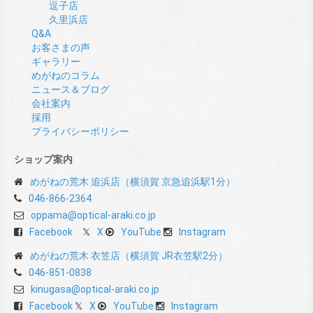
逗子店
久里浜店
Q&A
お客さまの声
ギャラリー
めがねのコラム
ニュース＆ブログ
会社案内
採用
プライバシーポリシー
ショップ案内
めがねの荒木 追浜店（横須賀 京急追浜駅1分）
046-866-2364
oppama@optical-araki.co.jp
Facebook
X
YouTube
Instagram
めがねの荒木 衣笠店（横須賀 JR衣笠駅2分）
046-851-0838
kinugasa@optical-araki.co.jp
Facebook
X
YouTube
Instagram