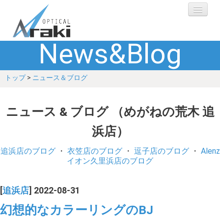
News&Blog
選ばれる理由
トップ
>
ニュース＆ブログ
ブランド
レンズ
ニュース & ブログ （めがねの荒木 追
浜店）
補聴器
追浜店のブログ
・
衣笠店のブログ
・
逗子店のブログ
・
Alenz
ショップ
イオン久里浜店のブログ
Q&A
[
追浜店
] 2022-08-31
幻想的なカラーリングのBJ
お客さまの声