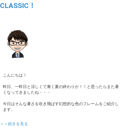
CLASSIC！
ギャラリー
コラム
ブログ
採用
こんにちは！
昨日、一昨日と涼しくて漸く夏の終わりか！！と思ったらまた暑
くなってきましたね・・・
今日はそんな暑さを吹き飛ばす幻想的な色のフレームをご紹介し
ます。
＞＞続きを見る