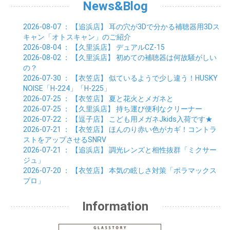
01月 (7)
02月 (8)
03月 (7)
04月 (3)
News&Blog
05月 (6)
06月 (4)
01月 (7)
02月 (6)
03月 (5)
04月 (7)
01月 (8)
02月 (6)
03月 (7)
2026-08-07
： 【追浜店】
耳の穴が3Dで分かる補聴器用3Dス
01月 (6)
02月 (8)
キャン「オトスキャン」のご紹介
01月 (8)
2026-08-04
： 【久里浜店】
デュアルCZ-15
2026-08-02
： 【久里浜店】
初めての補聴器は何故騒がしい
の？
2026-07-30
： 【衣笠店】
似ているようで少し違う！HUSKY
NOISE「H-224」「H-225」
2026-07-25
： 【衣笠店】
夏と花火とメガネと
2026-07-25
： 【久里浜店】
持ち運び便利なクリーナー
2026-07-22
： 【逗子店】
こども用メガネJkids入荷です★
2026-07-21
： 【衣笠店】
ほんのり赤い色がカギ！コントラ
ストをアップさせるSNRV
2026-07-21
： 【追浜店】
調光レンズと相性抜群「ミクサー
ジュ」
2026-07-20
： 【衣笠店】
本気の眩しさ対策「ポラマックス
プロ」
Information