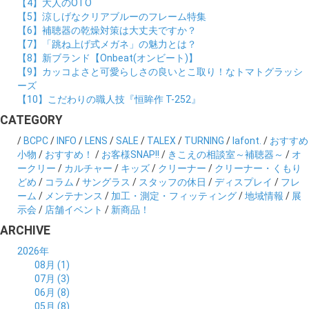
【4】大人のOTO
【5】涼しげなクリアブルーのフレーム特集
【6】補聴器の乾燥対策は大丈夫ですか？
【7】「跳ね上げ式メガネ」の魅力とは？
【8】新ブランド【Onbeat(オンビート)】
【9】カッコよさと可愛らしさの良いとこ取り！なトマトグラッシ
ーズ
【10】こだわりの職人技『恒眸作 T-252』
CATEGORY
/
BCPC
/
INFO
/
LENS
/
SALE
/
TALEX
/
TURNING
/
lafont.
/
おすすめ
小物
/
おすすめ！
/
お客様SNAP!!
/
きこえの相談室～補聴器～
/
オ
ークリー
/
カルチャー
/
キッズ
/
クリーナー
/
クリーナー・くもり
どめ
/
コラム
/
サングラス
/
スタッフの休日
/
ディスプレイ
/
フレ
ーム
/
メンテナンス
/
加工・測定・フィッティング
/
地域情報
/
展
示会
/
店舗イベント
/
新商品！
ARCHIVE
2026年
08月 (1)
07月 (3)
06月 (8)
05月 (8)