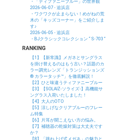
・「ティファニーブルー」の世界観
2026-06-07 - 追浜店
・ワクワクが止まらない！めがねの荒
木の「キッズコーナー」をご紹介しま
す♪
2026-06-05 - 追浜店
・BJクラシックコレクション “ S-703 ”
RANKING
【1】【新常識】メガネとサングラス
を掛け替えるのはもう古い？話題のカ
ラー調光レンズ「トランジッションズ
® カラータッチ™」を徹底解説！
【2】ひと味違うティファニーブルー
【3】【SOLAIZ-ソライズ-】高機能サ
ングラス入荷いたしました！
【4】大人のOTO
【5】涼しげなクリアブルーのフレー
ム特集
【6】片耳が聞こえない方の悩み。
【7】補聴器の乾燥対策は大丈夫です
か？
【8】「跳ね上げ式メガネ」の魅力と