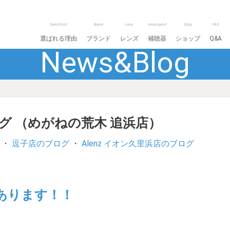
SalesPoint
Brand
Lens
HearingAid
Shop
FAQ
選ばれる理由
ブランド
レンズ
補聴器
ショップ
Q&A
News&Blog
ログ （めがねの荒木 追浜店）
・
逗子店のブログ
・
Alenz イオン久里浜店のブログ
あります！！