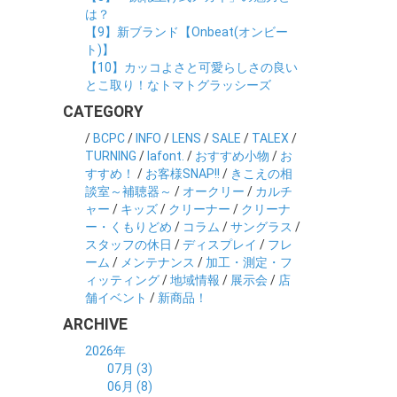
は？
【9】新ブランド【Onbeat(オンビー
ト)】
【10】カッコよさと可愛らしさの良い
とこ取り！なトマトグラッシーズ
CATEGORY
/
BCPC
/
INFO
/
LENS
/
SALE
/
TALEX
/
TURNING
/
lafont.
/
おすすめ小物
/
お
すすめ！
/
お客様SNAP!!
/
きこえの相
談室～補聴器～
/
オークリー
/
カルチ
ャー
/
キッズ
/
クリーナー
/
クリーナ
ー・くもりどめ
/
コラム
/
サングラス
/
スタッフの休日
/
ディスプレイ
/
フレ
ーム
/
メンテナンス
/
加工・測定・フ
ィッティング
/
地域情報
/
展示会
/
店
舗イベント
/
新商品！
ARCHIVE
2026年
07月 (3)
06月 (8)