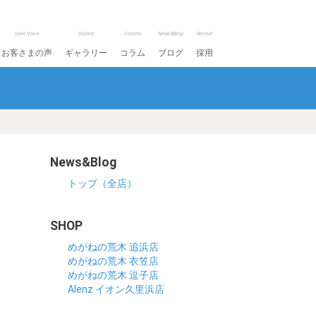
User Voice
Gallery
Column
News&Blog
Recruit
お客さまの声
ギャラリー
コラム
ブログ
採用
News&Blog
トップ（全店）
SHOP
めがねの荒木 追浜店
めがねの荒木 衣笠店
めがねの荒木 逗子店
Alenz イオン久里浜店