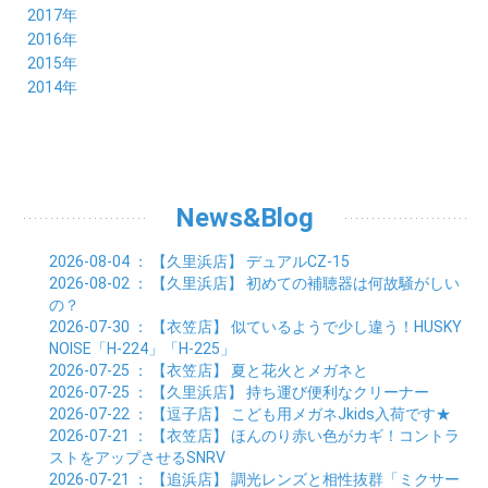
06月 (6)
07月 (8)
08月 (5)
09月 (5)
10月 (5)
11月 (4)
12月 (8)
2017年
04月 (8)
05月 (4)
06月 (8)
07月 (3)
08月 (11)
09月 (8)
10月 (8)
11月 (7)
12月 (6)
2016年
03月 (6)
04月 (7)
05月 (9)
06月 (5)
07月 (5)
08月 (6)
09月 (4)
10月 (8)
11月 (6)
12月 (8)
2015年
02月 (5)
03月 (6)
04月 (8)
05月 (7)
06月 (6)
07月 (7)
08月 (7)
09月 (5)
10月 (5)
11月 (4)
01月 (7)
12月 (8)
2014年
02月 (5)
03月 (8)
04月 (6)
05月 (6)
06月 (6)
07月 (3)
08月 (7)
09月 (7)
10月 (6)
11月 (7)
01月 (9)
02月 (9)
03月 (6)
04月 (5)
05月 (6)
06月 (8)
07月 (6)
08月 (5)
09月 (7)
10月 (8)
01月 (12)
02月 (6)
03月 (6)
04月 (5)
05月 (7)
06月 (10)
07月 (6)
08月 (7)
09月 (8)
01月 (6)
02月 (7)
03月 (8)
04月 (6)
05月 (8)
06月 (7)
07月 (7)
08月 (8)
01月 (7)
02月 (6)
03月 (7)
04月 (8)
05月 (5)
06月 (9)
07月 (10)
01月 (7)
02月 (8)
03月 (7)
04月 (3)
News&Blog
05月 (6)
06月 (4)
01月 (7)
02月 (6)
03月 (5)
04月 (7)
01月 (8)
02月 (6)
03月 (7)
2026-08-04
： 【久里浜店】
デュアルCZ-15
01月 (6)
02月 (8)
2026-08-02
： 【久里浜店】
初めての補聴器は何故騒がしい
01月 (8)
の？
2026-07-30
： 【衣笠店】
似ているようで少し違う！HUSKY
NOISE「H-224」「H-225」
2026-07-25
： 【衣笠店】
夏と花火とメガネと
2026-07-25
： 【久里浜店】
持ち運び便利なクリーナー
2026-07-22
： 【逗子店】
こども用メガネJkids入荷です★
2026-07-21
： 【衣笠店】
ほんのり赤い色がカギ！コントラ
ストをアップさせるSNRV
2026-07-21
： 【追浜店】
調光レンズと相性抜群「ミクサー