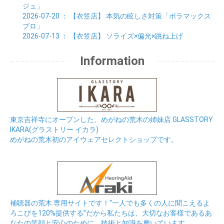
ジュ」
2026-07-20
： 【衣笠店】
本気の眩しさ対策「ポラマックス
プロ」
2026-07-13
： 【衣笠店】
ソライズ×偏光×跳ね上げ
Information
東京吉祥寺にオープンした、めがねの荒木の姉妹店 GLASSTORY
IKARA(グラストリー イカラ)
めがねの荒木初のアイウェアセレクトショップです。
補聴器の荒木 専用サイトです！“一人でも多くの人に聞こえるよ
ろこびを120%提供する”だから私たちは、大切なお客様であるあ
なたの笑顔と安心のために、技術と知識を磨いています。