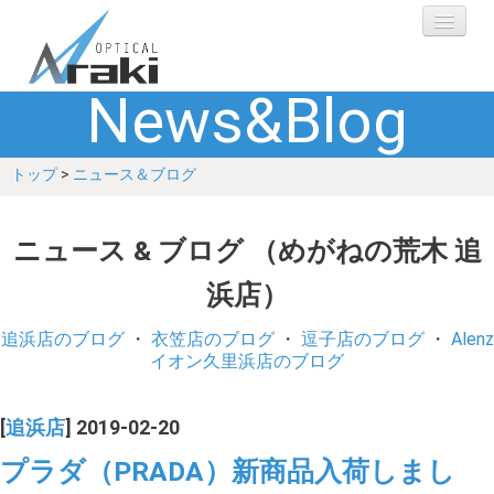
News&Blog
選ばれる理由
トップ
>
ニュース＆ブログ
ブランド
レンズ
ニュース & ブログ （めがねの荒木 追
浜店）
補聴器
追浜店のブログ
・
衣笠店のブログ
・
逗子店のブログ
・
Alenz
ショップ
イオン久里浜店のブログ
Q&A
[
追浜店
] 2019-02-20
プラダ（PRADA）新商品入荷しまし
お客さまの声