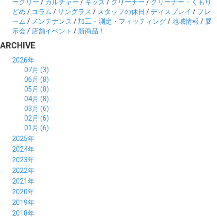
ークリー
/
カルチャー
/
キッズ
/
クリーナー
/
クリーナー・くもり
どめ
/
コラム
/
サングラス
/
スタッフの休日
/
ディスプレイ
/
フレ
ーム
/
メンテナンス
/
加工・測定・フィッティング
/
地域情報
/
展
示会
/
店舗イベント
/
新商品！
ARCHIVE
2026年
07月 (3)
06月 (8)
05月 (8)
04月 (8)
03月 (6)
02月 (6)
01月 (6)
2025年
12月 (5)
2024年
11月 (3)
12月 (4)
2023年
10月 (6)
11月 (8)
12月 (3)
2022年
09月 (5)
10月 (6)
11月 (6)
12月 (12)
2021年
08月 (6)
09月 (7)
10月 (6)
11月 (6)
12月 (5)
2020年
07月 (4)
08月 (8)
09月 (6)
10月 (5)
11月 (5)
12月 (3)
2019年
06月 (7)
07月 (5)
08月 (8)
09月 (7)
10月 (6)
11月 (6)
12月 (7)
2018年
05月 (6)