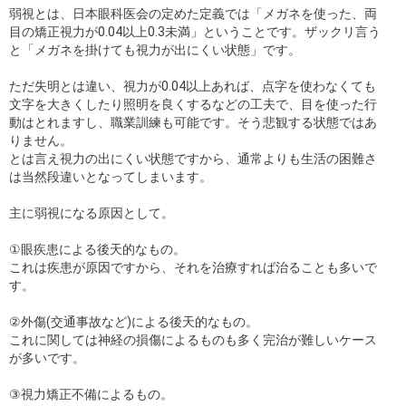
弱視とは、日本眼科医会の定めた定義では「メガネを使った、両
目の矯正視力が0.04以上0.3未満」ということです。ザックリ言う
と「メガネを掛けても視力が出にくい状態」です。
ただ失明とは違い、視力が0.04以上あれば、点字を使わなくても
文字を大きくしたり照明を良くするなどの工夫で、目を使った行
動はとれますし、職業訓練も可能です。そう悲観する状態ではあ
りません。
とは言え視力の出にくい状態ですから、通常よりも生活の困難さ
は当然段違いとなってしまいます。
主に弱視になる原因として。
①眼疾患による後天的なもの。
これは疾患が原因ですから、それを治療すれば治ることも多いで
す。
②外傷(交通事故など)による後天的なもの。
これに関しては神経の損傷によるものも多く完治が難しいケース
が多いです。
③視力矯正不備によるもの。