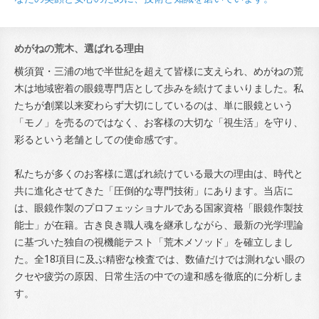
めがねの荒木、選ばれる理由
横須賀・三浦の地で半世紀を超えて皆様に支えられ、めがねの荒
木は地域密着の眼鏡専門店として歩みを続けてまいりました。私
たちが創業以来変わらず大切にしているのは、単に眼鏡という
「モノ」を売るのではなく、お客様の大切な「視生活」を守り、
彩るという老舗としての使命感です。
私たちが多くのお客様に選ばれ続けている最大の理由は、時代と
共に進化させてきた「圧倒的な専門技術」にあります。当店に
は、眼鏡作製のプロフェッショナルである国家資格「眼鏡作製技
能士」が在籍。古き良き職人魂を継承しながら、最新の光学理論
に基づいた独自の視機能テスト「荒木メソッド」を確立しまし
た。全18項目に及ぶ精密な検査では、数値だけでは測れない眼の
クセや疲労の原因、日常生活の中での違和感を徹底的に分析しま
す。