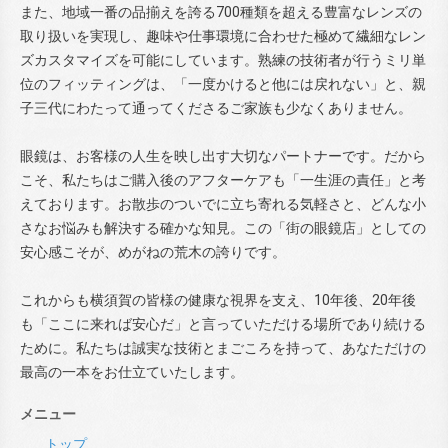
また、地域一番の品揃えを誇る700種類を超える豊富なレンズの
取り扱いを実現し、趣味や仕事環境に合わせた極めて繊細なレン
ズカスタマイズを可能にしています。熟練の技術者が行うミリ単
位のフィッティングは、「一度かけると他には戻れない」と、親
子三代にわたって通ってくださるご家族も少なくありません。
眼鏡は、お客様の人生を映し出す大切なパートナーです。だから
こそ、私たちはご購入後のアフターケアも「一生涯の責任」と考
えております。お散歩のついでに立ち寄れる気軽さと、どんな小
さなお悩みも解決する確かな知見。この「街の眼鏡店」としての
安心感こそが、めがねの荒木の誇りです。
これからも横須賀の皆様の健康な視界を支え、10年後、20年後
も「ここに来れば安心だ」と言っていただける場所であり続ける
ために。私たちは誠実な技術とまごころを持って、あなただけの
最高の一本をお仕立ていたします。
メニュー
トップ