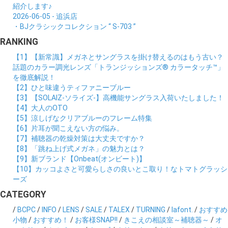
紹介します♪
2026-06-05 - 追浜店
・BJクラシックコレクション “ S-703 ”
RANKING
【1】【新常識】メガネとサングラスを掛け替えるのはもう古い？
話題のカラー調光レンズ「トランジッションズ® カラータッチ™」
を徹底解説！
【2】ひと味違うティファニーブルー
【3】【SOLAIZ-ソライズ-】高機能サングラス入荷いたしました！
【4】大人のOTO
【5】涼しげなクリアブルーのフレーム特集
【6】片耳が聞こえない方の悩み。
【7】補聴器の乾燥対策は大丈夫ですか？
【8】「跳ね上げ式メガネ」の魅力とは？
【9】新ブランド【Onbeat(オンビート)】
【10】カッコよさと可愛らしさの良いとこ取り！なトマトグラッシ
ーズ
CATEGORY
/
BCPC
/
INFO
/
LENS
/
SALE
/
TALEX
/
TURNING
/
lafont.
/
おすすめ
小物
/
おすすめ！
/
お客様SNAP!!
/
きこえの相談室～補聴器～
/
オ