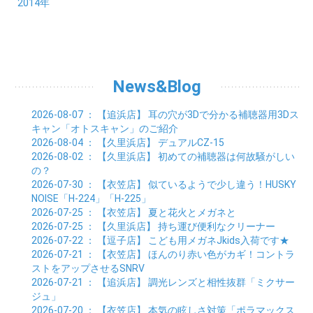
11月 (4)
01月 (7)
12月 (8)
2014年
02月 (5)
03月 (8)
04月 (6)
05月 (6)
06月 (6)
07月 (3)
08月 (7)
09月 (7)
10月 (6)
11月 (7)
01月 (9)
02月 (9)
03月 (6)
04月 (5)
05月 (6)
06月 (8)
07月 (6)
08月 (5)
09月 (7)
10月 (8)
01月 (12)
02月 (6)
03月 (6)
04月 (5)
05月 (7)
06月 (10)
07月 (6)
08月 (7)
09月 (8)
01月 (6)
02月 (7)
03月 (8)
04月 (6)
05月 (8)
06月 (7)
07月 (7)
08月 (8)
01月 (7)
02月 (6)
03月 (7)
04月 (8)
05月 (5)
06月 (9)
07月 (10)
01月 (7)
02月 (8)
03月 (7)
04月 (3)
News&Blog
05月 (6)
06月 (4)
01月 (7)
02月 (6)
03月 (5)
04月 (7)
01月 (8)
02月 (6)
03月 (7)
2026-08-07
： 【追浜店】
耳の穴が3Dで分かる補聴器用3Dス
01月 (6)
02月 (8)
キャン「オトスキャン」のご紹介
01月 (8)
2026-08-04
： 【久里浜店】
デュアルCZ-15
2026-08-02
： 【久里浜店】
初めての補聴器は何故騒がしい
の？
2026-07-30
： 【衣笠店】
似ているようで少し違う！HUSKY
NOISE「H-224」「H-225」
2026-07-25
： 【衣笠店】
夏と花火とメガネと
2026-07-25
： 【久里浜店】
持ち運び便利なクリーナー
2026-07-22
： 【逗子店】
こども用メガネJkids入荷です★
2026-07-21
： 【衣笠店】
ほんのり赤い色がカギ！コントラ
ストをアップさせるSNRV
2026-07-21
： 【追浜店】
調光レンズと相性抜群「ミクサー
ジュ」
2026-07-20
： 【衣笠店】
本気の眩しさ対策「ポラマックス