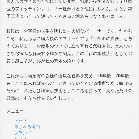
ズカスタマイズを可能にしています。熟練の技術者が行うミリ単
位のフィッティングは、「一度かけると他には戻れない」と、親
子三代にわたって通ってくださるご家族も少なくありません。
眼鏡は、お客様の人生を映し出す大切なパートナーです。だから
こそ、私たちはご購入後のアフターケアも「一生涯の責任」と考
えております。お散歩のついでに立ち寄れる気軽さと、どんな小
さなお悩みも解決する確かな知見。この「街の眼鏡店」としての
安心感こそが、めがねの荒木の誇りです。
これからも横須賀の皆様の健康な視界を支え、10年後、20年後
も「ここに来れば安心だ」と言っていただける場所であり続ける
ために。私たちは誠実な技術とまごころを持って、あなただけの
最高の一本をお仕立ていたします。
メニュー
トップ
選ばれる理由
ブランド