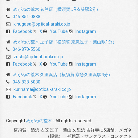
めがねの荒木 衣笠店（横須賀 JR衣笠駅2分）
046-851-0838
kinugasa@optical-araki.co.jp
Facebook
X
YouTube
Instagram
めがねの荒木 逗子店（横須賀 京急逗子・葉山駅1分）
046-870-5560
zushi@optical-araki.co.jp
Facebook
X
YouTube
Instagram
めがねの荒木 久里浜店（横須賀 京急久里浜駅4分）
046-838-5030
kurihama@optical-araki.co.jp
Facebook
X
YouTube
Instagram
Copyright
めがねの荒木
- All rights reserved.
横須賀・追浜 衣笠 逗子・葉山 久里浜 吉祥寺に5店舗。メガネ
（眼鏡）・補聴器・サングラス・コンタクト