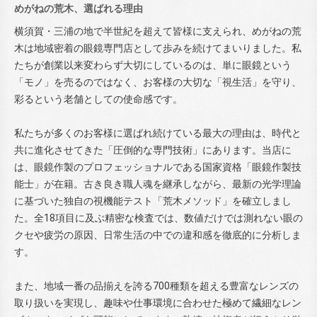
めがねの荒木、選ばれる理由
横須賀・三浦の地で半世紀を超えて皆様に支えられ、めがねの荒
木は地域密着の眼鏡専門店として歩みを続けてまいりました。私
たちが創業以来変わらず大切にしているのは、単に眼鏡という
「モノ」を売るのではなく、お客様の大切な「視生活」を守り、
彩るという老舗としての使命感です。
私たちが多くのお客様に選ばれ続けている最大の理由は、時代と
共に進化させてきた「圧倒的な専門技術」にあります。当店に
は、眼鏡作製のプロフェッショナルである国家資格「眼鏡作製技
能士」が在籍。古き良き職人魂を継承しながら、最新の光学理論
に基づいた独自の視機能テスト「荒木メソッド」を確立しまし
た。全18項目に及ぶ精密な検査では、数値だけでは測れない眼の
クセや疲労の原因、日常生活の中での違和感を徹底的に分析しま
す。
また、地域一番の品揃えを誇る700種類を超える豊富なレンズの
取り扱いを実現し、趣味や仕事環境に合わせた極めて繊細なレン