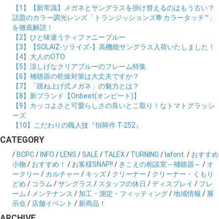
【1】【新常識】メガネとサングラスを掛け替えるのはもう古い？
話題のカラー調光レンズ「トランジッションズ® カラータッチ™」
を徹底解説！
【2】ひと味違うティファニーブルー
【3】【SOLAIZ-ソライズ-】高機能サングラス入荷いたしました！
【4】大人のOTO
【5】涼しげなクリアブルーのフレーム特集
【6】補聴器の乾燥対策は大丈夫ですか？
【7】「跳ね上げ式メガネ」の魅力とは？
【8】新ブランド【Onbeat(オンビート)】
【9】カッコよさと可愛らしさの良いとこ取り！なトマトグラッシ
ーズ
【10】こだわりの職人技『恒眸作 T-252』
CATEGORY
/
BCPC
/
INFO
/
LENS
/
SALE
/
TALEX
/
TURNING
/
lafont.
/
おすすめ
小物
/
おすすめ！
/
お客様SNAP!!
/
きこえの相談室～補聴器～
/
オ
ークリー
/
カルチャー
/
キッズ
/
クリーナー
/
クリーナー・くもり
どめ
/
コラム
/
サングラス
/
スタッフの休日
/
ディスプレイ
/
フレ
ーム
/
メンテナンス
/
加工・測定・フィッティング
/
地域情報
/
展
示会
/
店舗イベント
/
新商品！
ARCHIVE