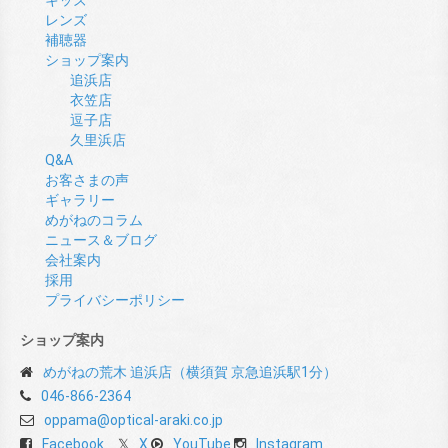
キッズ
レンズ
補聴器
ショップ案内
追浜店
衣笠店
逗子店
久里浜店
Q&A
お客さまの声
ギャラリー
めがねのコラム
ニュース＆ブログ
会社案内
採用
プライバシーポリシー
ショップ案内
めがねの荒木 追浜店（横須賀 京急追浜駅1分）
046-866-2364
oppama@optical-araki.co.jp
Facebook
X
YouTube
Instagram