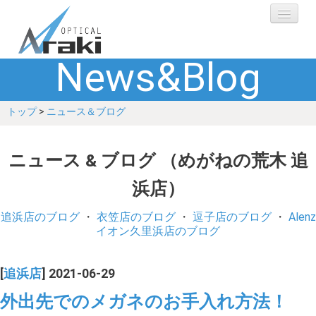
News&Blog
選ばれる理由
トップ
>
ニュース＆ブログ
ブランド
レンズ
ニュース & ブログ （めがねの荒木 追
浜店）
補聴器
追浜店のブログ
・
衣笠店のブログ
・
逗子店のブログ
・
Alenz
ショップ
イオン久里浜店のブログ
Q&A
[
追浜店
] 2021-06-29
外出先でのメガネのお手入れ方法！
お客さまの声