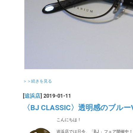
＞＞続きを見る
[
追浜店
] 2019-01-11
〈BJ CLASSIC〉透明感のブル
こんにちは！
追浜店では只今、「BJ 」フェア開催中！