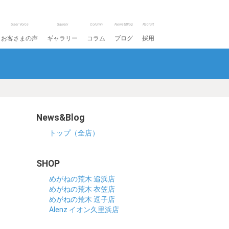
User Voice
Gallery
Column
News&Blog
Recruit
お客さまの声
ギャラリー
コラム
ブログ
採用
News&Blog
トップ（全店）
SHOP
めがねの荒木 追浜店
めがねの荒木 衣笠店
めがねの荒木 逗子店
Alenz イオン久里浜店