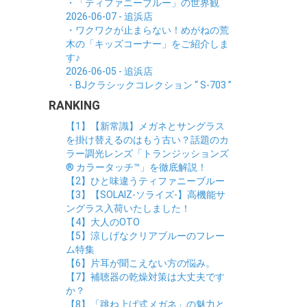
・「ティファニーブルー」の世界観
2026-06-07 - 追浜店
・ワクワクが止まらない！めがねの荒
木の「キッズコーナー」をご紹介しま
す♪
2026-06-05 - 追浜店
・BJクラシックコレクション “ S-703 ”
RANKING
【1】【新常識】メガネとサングラス
を掛け替えるのはもう古い？話題のカ
ラー調光レンズ「トランジッションズ
® カラータッチ™」を徹底解説！
【2】ひと味違うティファニーブルー
【3】【SOLAIZ-ソライズ-】高機能サ
ングラス入荷いたしました！
【4】大人のOTO
【5】涼しげなクリアブルーのフレー
ム特集
【6】片耳が聞こえない方の悩み。
【7】補聴器の乾燥対策は大丈夫です
か？
【8】「跳ね上げ式メガネ」の魅力と