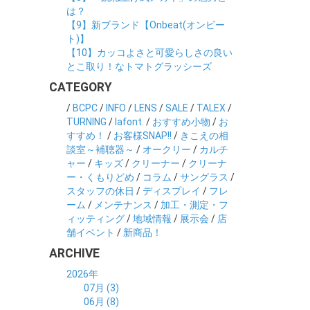
は？
【9】新ブランド【Onbeat(オンビー
ト)】
【10】カッコよさと可愛らしさの良い
とこ取り！なトマトグラッシーズ
CATEGORY
/
BCPC
/
INFO
/
LENS
/
SALE
/
TALEX
/
TURNING
/
lafont.
/
おすすめ小物
/
お
すすめ！
/
お客様SNAP!!
/
きこえの相
談室～補聴器～
/
オークリー
/
カルチ
ャー
/
キッズ
/
クリーナー
/
クリーナ
ー・くもりどめ
/
コラム
/
サングラス
/
スタッフの休日
/
ディスプレイ
/
フレ
ーム
/
メンテナンス
/
加工・測定・フ
ィッティング
/
地域情報
/
展示会
/
店
舗イベント
/
新商品！
ARCHIVE
2026年
07月 (3)
06月 (8)