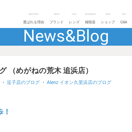
SalesPoint
Brand
Lens
HearingAid
Shop
FAQ
選ばれる理由
ブランド
レンズ
補聴器
ショップ
Q&A
News&Blog
ログ （めがねの荒木 追浜店）
・
逗子店のブログ
・
Alenz イオン久里浜店のブログ
歩！