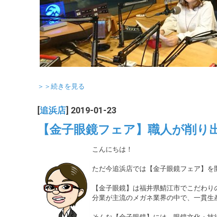
＞＞続きを見る
[
追浜店
] 2019-01-23
【金子眼鏡フェア】職人が削り
こんにちは！
ただ今追浜店では【金子眼鏡フェア】を
【金子眼鏡】は福井県鯖江市でこだわり
分業が主流のメガネ業界の中で、一貫生