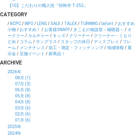
【10】こだわりの職人技『恒眸作 T-252』
CATEGORY
/
BCPC
/
INFO
/
LENS
/
SALE
/
TALEX
/
TURNING
/
lafont.
/
おすすめ
小物
/
おすすめ！
/
お客様SNAP!!
/
きこえの相談室～補聴器～
/
オ
ークリー
/
カルチャー
/
キッズ
/
クリーナー
/
クリーナー・くもり
どめ
/
コラム
/
サングラス
/
スタッフの休日
/
ディスプレイ
/
フレ
ーム
/
メンテナンス
/
加工・測定・フィッティング
/
地域情報
/
展
示会
/
店舗イベント
/
新商品！
ARCHIVE
2026年
08月 (1)
07月 (3)
06月 (8)
05月 (8)
04月 (8)
03月 (6)
02月 (6)
01月 (6)
2025年
12月 (5)
2024年