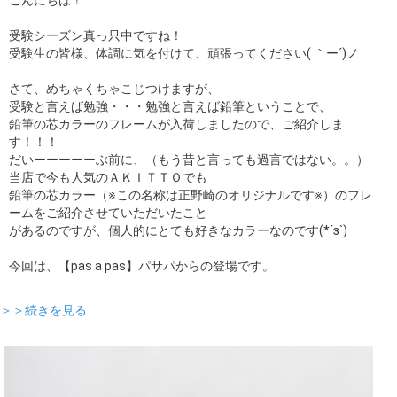
受験シーズン真っ只中ですね！
受験生の皆様、体調に気を付けて、頑張ってください( ｀ー´)ノ
さて、めちゃくちゃこじつけますが、
受験と言えば勉強・・・勉強と言えば鉛筆ということで、
鉛筆の芯カラーのフレームが入荷しましたので、ご紹介しま
す！！！
だいーーーーーぶ前に、（もう昔と言っても過言ではない。。）
当店で今も人気のＡＫＩＴＴＯでも
鉛筆の芯カラー（※この名称は正野崎のオリジナルです※）のフレ
ームをご紹介させていただいたこと
があるのですが、個人的にとても好きなカラーなのです(*´з`)
今回は、【pas a pas】パサパからの登場です。
＞＞続きを見る