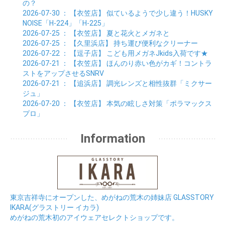
の？
2026-07-30
： 【衣笠店】
似ているようで少し違う！HUSKY
NOISE「H-224」「H-225」
2026-07-25
： 【衣笠店】
夏と花火とメガネと
2026-07-25
： 【久里浜店】
持ち運び便利なクリーナー
2026-07-22
： 【逗子店】
こども用メガネJkids入荷です★
2026-07-21
： 【衣笠店】
ほんのり赤い色がカギ！コントラ
ストをアップさせるSNRV
2026-07-21
： 【追浜店】
調光レンズと相性抜群「ミクサー
ジュ」
2026-07-20
： 【衣笠店】
本気の眩しさ対策「ポラマックス
プロ」
Information
東京吉祥寺にオープンした、めがねの荒木の姉妹店 GLASSTORY
IKARA(グラストリー イカラ)
めがねの荒木初のアイウェアセレクトショップです。