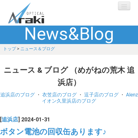
News&Blog
選ばれる理由
トップ
>
ニュース＆ブログ
ブランド
レンズ
ニュース & ブログ （めがねの荒木 追
浜店）
補聴器
追浜店のブログ
・
衣笠店のブログ
・
逗子店のブログ
・
Alenz
ショップ
イオン久里浜店のブログ
Q&A
[
追浜店
] 2024-01-31
ボタン電池の回収缶あります♪
お客さまの声