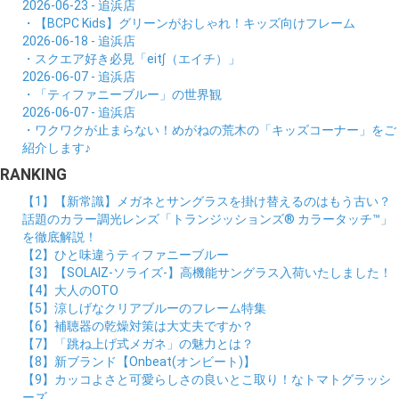
2026-06-23 - 追浜店
・【BCPC Kids】グリーンがおしゃれ！キッズ向けフレーム
2026-06-18 - 追浜店
・スクエア好き必見「eit∫（エイチ）」
2026-06-07 - 追浜店
・「ティファニーブルー」の世界観
2026-06-07 - 追浜店
・ワクワクが止まらない！めがねの荒木の「キッズコーナー」をご
紹介します♪
RANKING
【1】【新常識】メガネとサングラスを掛け替えるのはもう古い？
話題のカラー調光レンズ「トランジッションズ® カラータッチ™」
を徹底解説！
【2】ひと味違うティファニーブルー
【3】【SOLAIZ-ソライズ-】高機能サングラス入荷いたしました！
【4】大人のOTO
【5】涼しげなクリアブルーのフレーム特集
【6】補聴器の乾燥対策は大丈夫ですか？
【7】「跳ね上げ式メガネ」の魅力とは？
【8】新ブランド【Onbeat(オンビート)】
【9】カッコよさと可愛らしさの良いとこ取り！なトマトグラッシ
ーズ