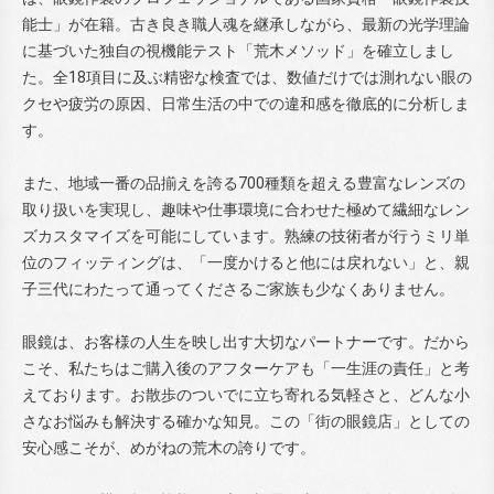
能士」が在籍。古き良き職人魂を継承しながら、最新の光学理論
に基づいた独自の視機能テスト「荒木メソッド」を確立しまし
た。全18項目に及ぶ精密な検査では、数値だけでは測れない眼の
クセや疲労の原因、日常生活の中での違和感を徹底的に分析しま
す。
また、地域一番の品揃えを誇る700種類を超える豊富なレンズの
取り扱いを実現し、趣味や仕事環境に合わせた極めて繊細なレン
ズカスタマイズを可能にしています。熟練の技術者が行うミリ単
位のフィッティングは、「一度かけると他には戻れない」と、親
子三代にわたって通ってくださるご家族も少なくありません。
眼鏡は、お客様の人生を映し出す大切なパートナーです。だから
こそ、私たちはご購入後のアフターケアも「一生涯の責任」と考
えております。お散歩のついでに立ち寄れる気軽さと、どんな小
さなお悩みも解決する確かな知見。この「街の眼鏡店」としての
安心感こそが、めがねの荒木の誇りです。