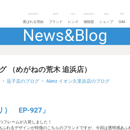
SalesPoint
Brand
Lens
HearingAid
Shop
FAQ
選ばれる理由
ブランド
レンズ
補聴器
ショップ
Q&A
News&Blog
ログ （めがねの荒木 追浜店）
・
逗子店のブログ
・
Alenz イオン久里浜店のブログ
） EP-927」
立つフレームが入荷しました！
あふれるデザインが特徴のこちらのブランドですが、今回は透明感あふ