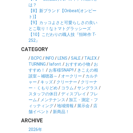
は？
【8】新ブランド【Onbeat(オンビー
ト)】
【9】カッコよさと可愛らしさの良い
とこ取り！なトマトグラッシーズ
【10】こだわりの職人技『恒眸作 T-
252』
CATEGORY
/
BCPC
/
INFO
/
LENS
/
SALE
/
TALEX
/
TURNING
/
lafont.
/
おすすめ小物
/
お
すすめ！
/
お客様SNAP!!
/
きこえの相
談室～補聴器～
/
オークリー
/
カルチ
ャー
/
キッズ
/
クリーナー
/
クリーナ
ー・くもりどめ
/
コラム
/
サングラス
/
スタッフの休日
/
ディスプレイ
/
フレ
ーム
/
メンテナンス
/
加工・測定・フ
ィッティング
/
地域情報
/
展示会
/
店
舗イベント
/
新商品！
ARCHIVE
2026年