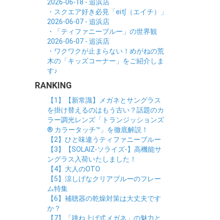
2026-06-18 - 追浜店
・スクエア好き必見「eit∫（エイチ）」
2026-06-07 - 追浜店
・「ティファニーブルー」の世界観
2026-06-07 - 追浜店
・ワクワクが止まらない！めがねの荒
木の「キッズコーナー」をご紹介しま
す♪
RANKING
【1】【新常識】メガネとサングラス
を掛け替えるのはもう古い？話題のカ
ラー調光レンズ「トランジッションズ
® カラータッチ™」を徹底解説！
【2】ひと味違うティファニーブルー
【3】【SOLAIZ-ソライズ-】高機能サ
ングラス入荷いたしました！
【4】大人のOTO
【5】涼しげなクリアブルーのフレー
ム特集
【6】補聴器の乾燥対策は大丈夫です
か？
【7】「跳ね上げ式メガネ」の魅力と