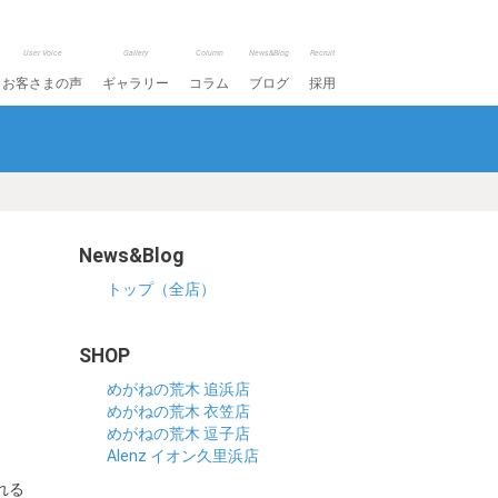
User Voice
Gallery
Column
News&Blog
Recruit
お客さまの声
ギャラリー
コラム
ブログ
採用
News&Blog
トップ（全店）
SHOP
めがねの荒木 追浜店
めがねの荒木 衣笠店
めがねの荒木 逗子店
Alenz イオン久里浜店
れる