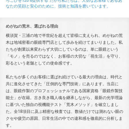
ろこびを120%提供する”だから私たちは、大切なお客様であるあ
なたの笑顔と安心のために、技術と知識を磨いています。
めがねの荒木、選ばれる理由
横須賀・三浦の地で半世紀を超えて皆様に支えられ、めがねの荒
木は地域密着の眼鏡専門店として歩みを続けてまいりました。私
たちが創業以来変わらず大切にしているのは、単に眼鏡という
「モノ」を売るのではなく、お客様の大切な「視生活」を守り、
彩るという老舗としての使命感です。
私たちが多くのお客様に選ばれ続けている最大の理由は、時代と
共に進化させてきた「圧倒的な専門技術」にあります。当店に
は、眼鏡作製のプロフェッショナルである国家資格「眼鏡作製技
能士」が在籍。古き良き職人魂を継承しながら、最新の光学理論
に基づいた独自の視機能テスト「荒木メソッド」を確立しまし
た。全18項目に及ぶ精密な検査では、数値だけでは測れない眼の
クセや疲労の原因、日常生活の中での違和感を徹底的に分析しま
す。