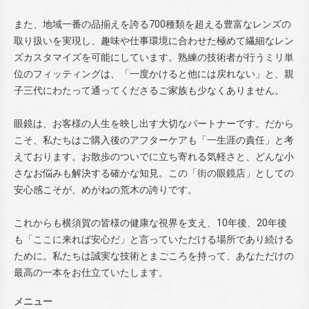
また、地域一番の品揃えを誇る700種類を超える豊富なレンズの
取り扱いを実現し、趣味や仕事環境に合わせた極めて繊細なレン
ズカスタマイズを可能にしています。熟練の技術者が行うミリ単
位のフィッティングは、「一度かけると他には戻れない」と、親
子三代にわたって通ってくださるご家族も少なくありません。
眼鏡は、お客様の人生を映し出す大切なパートナーです。だから
こそ、私たちはご購入後のアフターケアも「一生涯の責任」と考
えております。お散歩のついでに立ち寄れる気軽さと、どんな小
さなお悩みも解決する確かな知見。この「街の眼鏡店」としての
安心感こそが、めがねの荒木の誇りです。
これからも横須賀の皆様の健康な視界を支え、10年後、20年後
も「ここに来れば安心だ」と言っていただける場所であり続ける
ために。私たちは誠実な技術とまごころを持って、あなただけの
最高の一本をお仕立ていたします。
メニュー