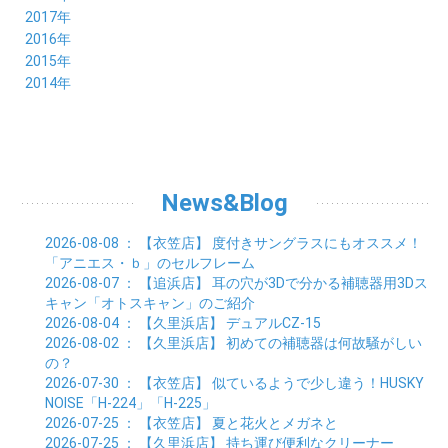
05月 (6)
06月 (6)
07月 (8)
08月 (5)
09月 (5)
10月 (5)
11月 (4)
12月 (8)
2017年
04月 (8)
05月 (4)
06月 (8)
07月 (3)
08月 (11)
09月 (8)
10月 (8)
11月 (7)
12月 (6)
2016年
03月 (6)
04月 (7)
05月 (9)
06月 (5)
07月 (5)
08月 (6)
09月 (4)
10月 (8)
11月 (6)
12月 (8)
2015年
02月 (5)
03月 (6)
04月 (8)
05月 (7)
06月 (6)
07月 (7)
08月 (7)
09月 (5)
10月 (5)
11月 (4)
01月 (7)
12月 (8)
2014年
02月 (5)
03月 (8)
04月 (6)
05月 (6)
06月 (6)
07月 (3)
08月 (7)
09月 (7)
10月 (6)
11月 (7)
01月 (9)
02月 (9)
03月 (6)
04月 (5)
05月 (6)
06月 (8)
07月 (6)
08月 (5)
09月 (7)
10月 (8)
01月 (12)
02月 (6)
03月 (6)
04月 (5)
05月 (7)
06月 (10)
07月 (6)
08月 (7)
09月 (8)
01月 (6)
02月 (7)
03月 (8)
04月 (6)
05月 (8)
06月 (7)
07月 (7)
08月 (8)
01月 (7)
02月 (6)
03月 (7)
04月 (8)
05月 (5)
06月 (9)
07月 (10)
01月 (7)
02月 (8)
03月 (7)
04月 (3)
News&Blog
05月 (6)
06月 (4)
01月 (7)
02月 (6)
03月 (5)
04月 (7)
01月 (8)
02月 (6)
03月 (7)
2026-08-08
： 【衣笠店】
度付きサングラスにもオススメ！
01月 (6)
02月 (8)
「アニエス・ｂ」のセルフレーム
01月 (8)
2026-08-07
： 【追浜店】
耳の穴が3Dで分かる補聴器用3Dス
キャン「オトスキャン」のご紹介
2026-08-04
： 【久里浜店】
デュアルCZ-15
2026-08-02
： 【久里浜店】
初めての補聴器は何故騒がしい
の？
2026-07-30
： 【衣笠店】
似ているようで少し違う！HUSKY
NOISE「H-224」「H-225」
2026-07-25
： 【衣笠店】
夏と花火とメガネと
2026-07-25
： 【久里浜店】
持ち運び便利なクリーナー