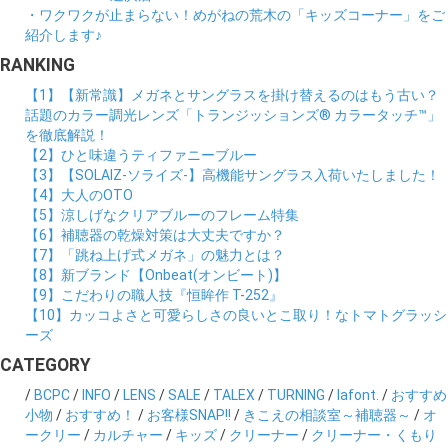
・ワクワクが止まらない！めがねの荒木の「キッズコーナー」をご
紹介します♪
RANKING
【1】【新常識】メガネとサングラスを掛け替えるのはもう古い？
話題のカラー調光レンズ「トランジッションズ® カラータッチ™」
を徹底解説！
【2】ひと味違うティファニーブルー
【3】【SOLAIZ-ソライズ-】高機能サングラス入荷いたしました！
【4】大人のOTO
【5】涼しげなクリアブルーのフレーム特集
【6】補聴器の乾燥対策は大丈夫ですか？
【7】「跳ね上げ式メガネ」の魅力とは？
【8】新ブランド【Onbeat(オンビート)】
【9】こだわりの職人技『恒眸作 T-252』
【10】カッコよさと可愛らしさの良いとこ取り！なトマトグラッシ
ーズ
CATEGORY
/
BCPC
/
INFO
/
LENS
/
SALE
/
TALEX
/
TURNING
/
lafont.
/
おすすめ
小物
/
おすすめ！
/
お客様SNAP!!
/
きこえの相談室～補聴器～
/
オ
ークリー
/
カルチャー
/
キッズ
/
クリーナー
/
クリーナー・くもり