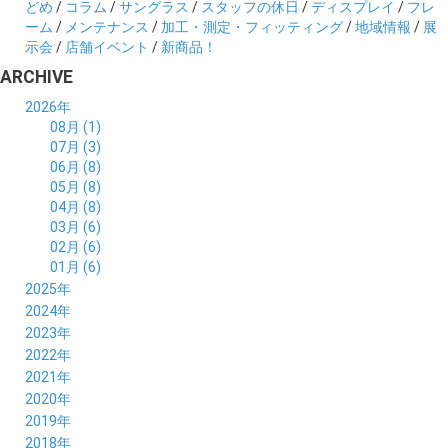
どめ
/
コラム
/
サングラス
/
スタッフの休日
/
ディスプレイ
/
フレ
ーム
/
メンテナンス
/
加工・測定・フィッティング
/
地域情報
/
展
示会
/
店舗イベント
/
新商品！
ARCHIVE
2026年
08月 (1)
07月 (3)
06月 (8)
05月 (8)
04月 (8)
03月 (6)
02月 (6)
01月 (6)
2025年
12月 (5)
2024年
11月 (3)
12月 (4)
2023年
10月 (6)
11月 (8)
12月 (3)
2022年
09月 (5)
10月 (6)
11月 (6)
12月 (12)
2021年
08月 (6)
09月 (7)
10月 (6)
11月 (6)
12月 (5)
2020年
07月 (4)
08月 (8)
09月 (6)
10月 (5)
11月 (5)
12月 (3)
2019年
06月 (7)
07月 (5)
08月 (8)
09月 (7)
10月 (6)
11月 (6)
12月 (7)
2018年