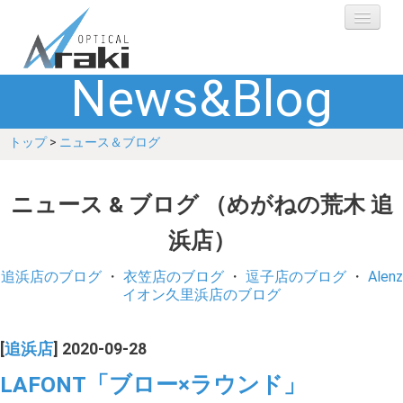
News&Blog
選ばれる理由
トップ
>
ニュース＆ブログ
ブランド
レンズ
ニュース & ブログ （めがねの荒木 追
浜店）
補聴器
追浜店のブログ
・
衣笠店のブログ
・
逗子店のブログ
・
Alenz
ショップ
イオン久里浜店のブログ
Q&A
[
追浜店
] 2020-09-28
LAFONT「ブロー×ラウンド」
お客さまの声