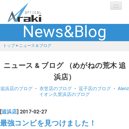
News&Blog
選ばれる理由
トップ
>
ニュース＆ブログ
ブランド
レンズ
ニュース & ブログ （めがねの荒木 追
浜店）
補聴器
追浜店のブログ
・
衣笠店のブログ
・
逗子店のブログ
・
Alenz
ショップ
イオン久里浜店のブログ
Q&A
[
追浜店
] 2017-02-27
最強コンビを見つけました！
お客さまの声