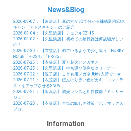
02月 (6)
03月 (7)
04月 (8)
05月 (5)
06月 (9)
07月 (10)
01月 (7)
02月 (8)
03月 (7)
04月 (3)
News&Blog
05月 (6)
06月 (4)
01月 (7)
02月 (6)
03月 (5)
04月 (7)
01月 (8)
02月 (6)
03月 (7)
2026-08-07
： 【追浜店】
耳の穴が3Dで分かる補聴器用3Dス
01月 (6)
02月 (8)
キャン「オトスキャン」のご紹介
01月 (8)
2026-08-04
： 【久里浜店】
デュアルCZ-15
2026-08-02
： 【久里浜店】
初めての補聴器は何故騒がしい
の？
2026-07-30
： 【衣笠店】
似ているようで少し違う！HUSKY
NOISE「H-224」「H-225」
2026-07-25
： 【衣笠店】
夏と花火とメガネと
2026-07-25
： 【久里浜店】
持ち運び便利なクリーナー
2026-07-22
： 【逗子店】
こども用メガネJkids入荷です★
2026-07-21
： 【衣笠店】
ほんのり赤い色がカギ！コントラ
ストをアップさせるSNRV
2026-07-21
： 【追浜店】
調光レンズと相性抜群「ミクサー
ジュ」
2026-07-20
： 【衣笠店】
本気の眩しさ対策「ポラマックス
プロ」
Information