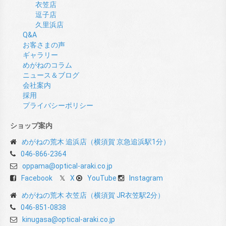
衣笠店
逗子店
久里浜店
Q&A
お客さまの声
ギャラリー
めがねのコラム
ニュース＆ブログ
会社案内
採用
プライバシーポリシー
ショップ案内
めがねの荒木 追浜店（横須賀 京急追浜駅1分）
046-866-2364
oppama@optical-araki.co.jp
Facebook
X
YouTube
Instagram
めがねの荒木 衣笠店（横須賀 JR衣笠駅2分）
046-851-0838
kinugasa@optical-araki.co.jp