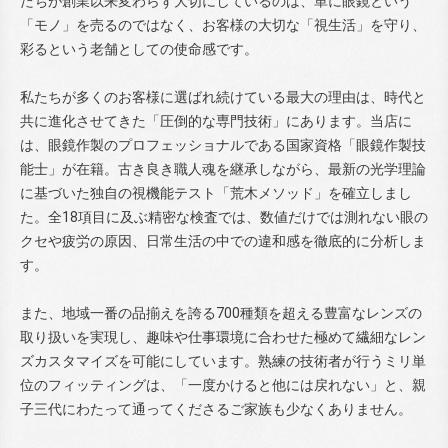
たちが創業以来変わらず大切にしているのは、単に眼鏡という
「モノ」を売るのではなく、お客様の大切な「視生活」を守り、
彩るという老舗としての使命感です。
私たちが多くのお客様に選ばれ続けている最大の理由は、時代と
共に進化させてきた「圧倒的な専門技術」にあります。当店に
は、眼鏡作製のプロフェッショナルである国家資格「眼鏡作製技
能士」が在籍。古き良き職人魂を継承しながら、最新の光学理論
に基づいた独自の視機能テスト「荒木メソッド」を確立しまし
た。全18項目に及ぶ精密な検査では、数値だけでは測れない眼の
クセや疲労の原因、日常生活の中での違和感を徹底的に分析しま
す。
また、地域一番の品揃えを誇る700種類を超える豊富なレンズの
取り扱いを実現し、趣味や仕事環境に合わせた極めて繊細なレン
ズカスタマイズを可能にしています。熟練の技術者が行うミリ単
位のフィッティングは、「一度かけると他には戻れない」と、親
子三代にわたって通ってくださるご家族も少なくありません。