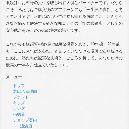
眼鏡は、お客様の人生を映し出す大切なパートナーです。だから
こそ、私たちはご購入後のアフターケアも「一生涯の責任」と考
えております。お散歩のついでに立ち寄れる気軽さと、どんな小
さなお悩みも解決する確かな知見。この「街の眼鏡店」としての
安心感こそが、めがねの荒木の誇りです。
これからも横須賀の皆様の健康な視界を支え、10年後、20年後
も「ここに来れば安心だ」と言っていただける場所であり続ける
ために。私たちは誠実な技術とまごころを持って、あなただけの
最高の一本をお仕立ていたします。
メニュー
トップ
選ばれる理由
ブランド
キッズ
レンズ
補聴器
ショップ案内
追浜店