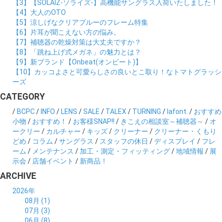
【3】【SOLAIZ-ソライズ-】高機能サングラス入荷いたしました！
【4】大人のOTO
【5】涼しげなクリアブルーのフレーム特集
【6】片耳が聞こえない方の悩み。
【7】補聴器の乾燥対策は大丈夫ですか？
【8】「跳ね上げ式メガネ」の魅力とは？
【9】新ブランド【Onbeat(オンビート)】
【10】カッコよさと可愛らしさの良いとこ取り！なトマトグラッシ
ーズ
CATEGORY
/
BCPC
/
INFO
/
LENS
/
SALE
/
TALEX
/
TURNING
/
lafont.
/
おすすめ
小物
/
おすすめ！
/
お客様SNAP!!
/
きこえの相談室～補聴器～
/
オ
ークリー
/
カルチャー
/
キッズ
/
クリーナー
/
クリーナー・くもり
どめ
/
コラム
/
サングラス
/
スタッフの休日
/
ディスプレイ
/
フレ
ーム
/
メンテナンス
/
加工・測定・フィッティング
/
地域情報
/
展
示会
/
店舗イベント
/
新商品！
ARCHIVE
2026年
08月 (1)
07月 (3)
06月 (8)