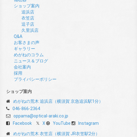
ショップ案内
追浜店
衣笠店
逗子店
久里浜店
Q&A
お客さまの声
ギャラリー
めがねのコラム
ニュース＆ブログ
会社案内
採用
プライバシーポリシー
ショップ案内
めがねの荒木 追浜店（横須賀 京急追浜駅1分）
046-866-2364
oppama@optical-araki.co.jp
Facebook
X
YouTube
Instagram
めがねの荒木 衣笠店（横須賀 JR衣笠駅2分）