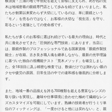
横須賀・三浦の地で半世紀を超えて皆様に支えられ、めがねの荒
木は地域密着の眼鏡専門店として歩みを続けてまいりました。私
たちが創業以来変わらず大切にしているのは、単に眼鏡という
「モノ」を売るのではなく、お客様の大切な「視生活」を守り、
彩るという老舗としての使命感です。
私たちが多くのお客様に選ばれ続けている最大の理由は、時代と
共に進化させてきた「圧倒的な専門技術」にあります。当店に
は、眼鏡作製のプロフェッショナルである国家資格「眼鏡作製技
能士」が在籍。古き良き職人魂を継承しながら、最新の光学理論
に基づいた独自の視機能テスト「荒木メソッド」を確立しまし
た。全18項目に及ぶ精密な検査では、数値だけでは測れない眼の
クセや疲労の原因、日常生活の中での違和感を徹底的に分析しま
す。
また、地域一番の品揃えを誇る700種類を超える豊富なレンズの
取り扱いを実現し、趣味や仕事環境に合わせた極めて繊細なレン
ズカスタマイズを可能にしています。熟練の技術者が行うミリ単
位のフィッティングは、「一度かけると他には戻れない」と、親