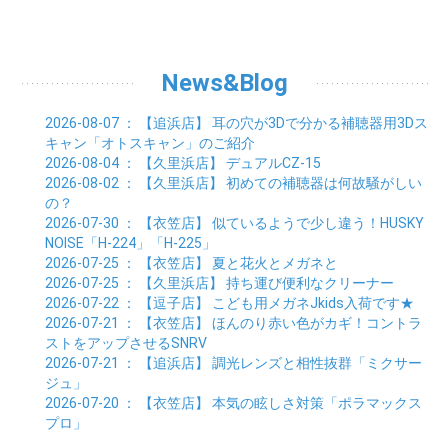
10月 (8)
01月 (12)
02月 (6)
03月 (6)
04月 (5)
05月 (7)
06月 (10)
07月 (6)
08月 (7)
09月 (8)
01月 (6)
02月 (7)
03月 (8)
04月 (6)
05月 (8)
06月 (7)
07月 (7)
08月 (8)
01月 (7)
02月 (6)
03月 (7)
04月 (8)
05月 (5)
06月 (9)
07月 (10)
01月 (7)
02月 (8)
03月 (7)
04月 (3)
News&Blog
05月 (6)
06月 (4)
01月 (7)
02月 (6)
03月 (5)
04月 (7)
01月 (8)
02月 (6)
03月 (7)
2026-08-07
： 【追浜店】
耳の穴が3Dで分かる補聴器用3Dス
01月 (6)
02月 (8)
キャン「オトスキャン」のご紹介
01月 (8)
2026-08-04
： 【久里浜店】
デュアルCZ-15
2026-08-02
： 【久里浜店】
初めての補聴器は何故騒がしい
の？
2026-07-30
： 【衣笠店】
似ているようで少し違う！HUSKY
NOISE「H-224」「H-225」
2026-07-25
： 【衣笠店】
夏と花火とメガネと
2026-07-25
： 【久里浜店】
持ち運び便利なクリーナー
2026-07-22
： 【逗子店】
こども用メガネJkids入荷です★
2026-07-21
： 【衣笠店】
ほんのり赤い色がカギ！コントラ
ストをアップさせるSNRV
2026-07-21
： 【追浜店】
調光レンズと相性抜群「ミクサー
ジュ」
2026-07-20
： 【衣笠店】
本気の眩しさ対策「ポラマックス
プロ」