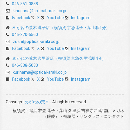
046-851-0838
kinugasa@optical-araki.co.jp
Facebook
X
YouTube
Instagram
めがねの荒木 逗子店（横須賀 京急逗子・葉山駅1分）
046-870-5560
zushi@optical-araki.co.jp
Facebook
X
YouTube
Instagram
めがねの荒木 久里浜店（横須賀 京急久里浜駅4分）
046-838-5030
kurihama@optical-araki.co.jp
Facebook
X
YouTube
Instagram
Copyright
めがねの荒木
- All rights reserved.
横須賀・追浜 衣笠 逗子・葉山 久里浜 吉祥寺に5店舗。メガネ
（眼鏡）・補聴器・サングラス・コンタクト