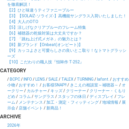
を徹底解説！
【2】ひと味違うティファニーブルー
【3】【SOLAIZ-ソライズ-】高機能サングラス入荷いたしました！
【4】大人のOTO
【5】涼しげなクリアブルーのフレーム特集
【6】補聴器の乾燥対策は大丈夫ですか？
【7】「跳ね上げ式メガネ」の魅力とは？
【8】新ブランド【Onbeat(オンビート)】
【9】カッコよさと可愛らしさの良いとこ取り！なトマトグラッシ
ーズ
【10】こだわりの職人技『恒眸作 T-252』
CATEGORY
/
BCPC
/
INFO
/
LENS
/
SALE
/
TALEX
/
TURNING
/
lafont.
/
おすすめ
小物
/
おすすめ！
/
お客様SNAP!!
/
きこえの相談室～補聴器～
/
オ
ークリー
/
カルチャー
/
キッズ
/
クリーナー
/
クリーナー・くもり
どめ
/
コラム
/
サングラス
/
スタッフの休日
/
ディスプレイ
/
フレ
ーム
/
メンテナンス
/
加工・測定・フィッティング
/
地域情報
/
展
示会
/
店舗イベント
/
新商品！
ARCHIVE
2026年