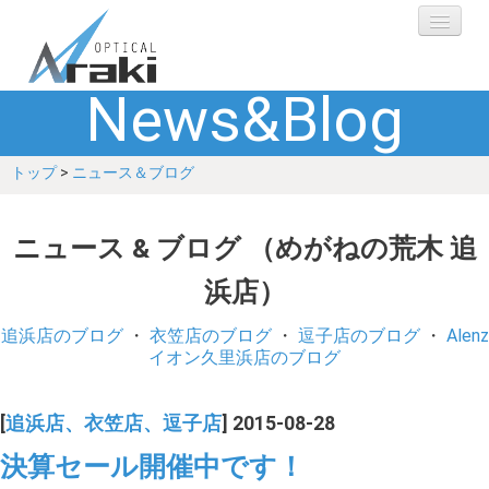
News&Blog
選ばれる理由
トップ
>
ニュース＆ブログ
ブランド
レンズ
ニュース & ブログ （めがねの荒木 追
浜店）
補聴器
追浜店のブログ
・
衣笠店のブログ
・
逗子店のブログ
・
Alenz
ショップ
イオン久里浜店のブログ
Q&A
[
追浜店、衣笠店、逗子店
] 2015-08-28
決算セール開催中です！
お客さまの声