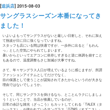
[
追浜店
] 2015-08-03
サングラスシーズン本番になってき
ました！
いよいよもってサングラスがないと厳しい日射しと、それに加え
て熱波が日に日に強くなっていますね。
スタッフも店にいる間は快適ですが、一歩外に出ると「もわん
っ」とした空気にやられてしまいます。
暑いからといってエアコンに依存しすぎると逆に体調を崩すこと
もあるので、温度調整もさじ加減が大事ですね。
さて、年々サングラス人口が増えているように感じますが、所謂
ファッションアイテムとしてだけでなく、
目の保護として使うことが認知されてきたからというのが大きな
理由ではないでしょうか。
そして、同じサングラスを掛けるなら、とことんラクにしましょ
う！ということで、当店が推薦しているのが、
日常の余計な雑光（ざっこう）もカットしてくれる「TALEX（タ
レックス）」が使われているサングラス「OZNIS（オズニス）」