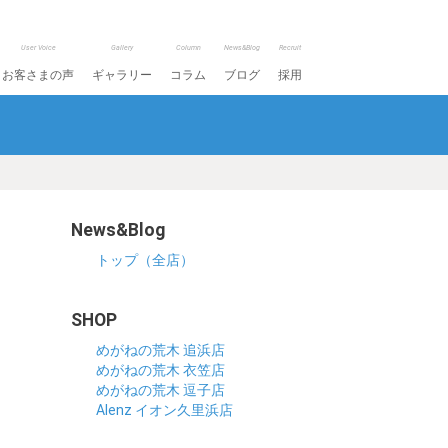
User Voice
Gallery
Column
News&Blog
Recruit
お客さまの声
ギャラリー
コラム
ブログ
採用
News&Blog
トップ（全店）
SHOP
めがねの荒木 追浜店
めがねの荒木 衣笠店
めがねの荒木 逗子店
Alenz イオン久里浜店