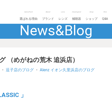
SalesPoint
Brand
Lens
HearingAid
Shop
FAQ
選ばれる理由
ブランド
レンズ
補聴器
ショップ
Q&A
News&Blog
ログ （めがねの荒木 追浜店）
・
逗子店のブログ
・
Alenz イオン久里浜店のブログ
SSIC 」