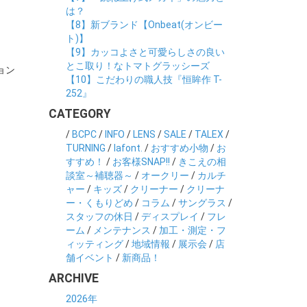
は？
【8】新ブランド【Onbeat(オンビー
ト)】
【9】カッコよさと可愛らしさの良い
とこ取り！なトマトグラッシーズ
ョン
【10】こだわりの職人技『恒眸作 T-
252』
CATEGORY
/
BCPC
/
INFO
/
LENS
/
SALE
/
TALEX
/
TURNING
/
lafont.
/
おすすめ小物
/
お
すすめ！
/
お客様SNAP!!
/
きこえの相
談室～補聴器～
/
オークリー
/
カルチ
ャー
/
キッズ
/
クリーナー
/
クリーナ
ー・くもりどめ
/
コラム
/
サングラス
/
スタッフの休日
/
ディスプレイ
/
フレ
ーム
/
メンテナンス
/
加工・測定・フ
ィッティング
/
地域情報
/
展示会
/
店
舗イベント
/
新商品！
ARCHIVE
2026年