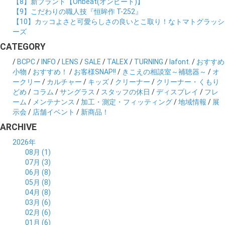
【8】新ブランド【Onbeat(オンビート)】
【9】こだわりの職人技『恒眸作 T-252』
【10】カッコよさと可愛らしさの良いとこ取り！なトマトグラッシ
ーズ
CATEGORY
/
BCPC
/
INFO
/
LENS
/
SALE
/
TALEX
/
TURNING
/
lafont.
/
おすすめ
小物
/
おすすめ！
/
お客様SNAP!!
/
きこえの相談室～補聴器～
/
オ
ークリー
/
カルチャー
/
キッズ
/
クリーナー
/
クリーナー・くもり
どめ
/
コラム
/
サングラス
/
スタッフの休日
/
ディスプレイ
/
フレ
ーム
/
メンテナンス
/
加工・測定・フィッティング
/
地域情報
/
展
示会
/
店舗イベント
/
新商品！
ARCHIVE
2026年
08月 (1)
07月 (3)
06月 (8)
05月 (8)
04月 (8)
03月 (6)
02月 (6)
01月 (6)