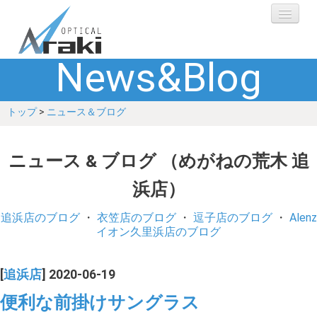
News&Blog
選ばれる理由
トップ
>
ニュース＆ブログ
ブランド
レンズ
ニュース & ブログ （めがねの荒木 追
浜店）
補聴器
追浜店のブログ
・
衣笠店のブログ
・
逗子店のブログ
・
Alenz
ショップ
イオン久里浜店のブログ
Q&A
[
追浜店
] 2020-06-19
便利な前掛けサングラス
お客さまの声