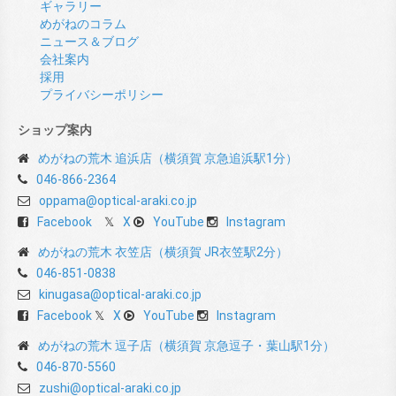
ギャラリー
めがねのコラム
ニュース＆ブログ
会社案内
採用
プライバシーポリシー
ショップ案内
めがねの荒木 追浜店（横須賀 京急追浜駅1分）
046-866-2364
oppama@optical-araki.co.jp
Facebook
X
YouTube
Instagram
めがねの荒木 衣笠店（横須賀 JR衣笠駅2分）
046-851-0838
kinugasa@optical-araki.co.jp
Facebook
X
YouTube
Instagram
めがねの荒木 逗子店（横須賀 京急逗子・葉山駅1分）
046-870-5560
zushi@optical-araki.co.jp