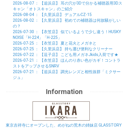
01月 (8)
2026-08-07
： 【追浜店】
耳の穴が3Dで分かる補聴器用3Dス
キャン「オトスキャン」のご紹介
2026-08-04
： 【久里浜店】
デュアルCZ-15
2026-08-02
： 【久里浜店】
初めての補聴器は何故騒がしい
の？
2026-07-30
： 【衣笠店】
似ているようで少し違う！HUSKY
NOISE「H-224」「H-225」
2026-07-25
： 【衣笠店】
夏と花火とメガネと
2026-07-25
： 【久里浜店】
持ち運び便利なクリーナー
2026-07-22
： 【逗子店】
こども用メガネJkids入荷です★
2026-07-21
： 【衣笠店】
ほんのり赤い色がカギ！コントラ
ストをアップさせるSNRV
2026-07-21
： 【追浜店】
調光レンズと相性抜群「ミクサー
ジュ」
Information
東京吉祥寺にオープンした、めがねの荒木の姉妹店 GLASSTORY