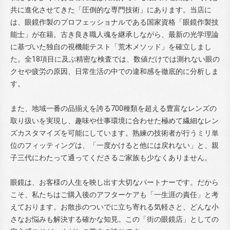
共に進化させてきた「圧倒的な専門技術」にあります。当店に
は、眼鏡作製のプロフェッショナルである国家資格「眼鏡作製技
能士」が在籍。古き良き職人魂を継承しながら、最新の光学理論
に基づいた独自の視機能テスト「荒木メソッド」を確立しまし
た。全18項目に及ぶ精密な検査では、数値だけでは測れない眼の
クセや疲労の原因、日常生活の中での違和感を徹底的に分析しま
す。
また、地域一番の品揃えを誇る700種類を超える豊富なレンズの
取り扱いを実現し、趣味や仕事環境に合わせた極めて繊細なレン
ズカスタマイズを可能にしています。熟練の技術者が行うミリ単
位のフィッティングは、「一度かけると他には戻れない」と、親
子三代にわたって通ってくださるご家族も少なくありません。
眼鏡は、お客様の人生を映し出す大切なパートナーです。だから
こそ、私たちはご購入後のアフターケアも「一生涯の責任」と考
えております。お散歩のついでに立ち寄れる気軽さと、どんな小
さなお悩みも解決する確かな知見。この「街の眼鏡店」としての