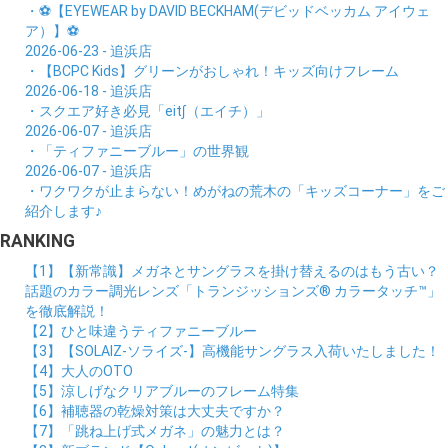
・⚽【EYEWEAR by DAVID BECKHAM(デビッドベッカム アイウェ
ア）】⚽
2026-06-23 - 追浜店
・【BCPC Kids】グリーンがおしゃれ！キッズ向けフレーム
2026-06-18 - 追浜店
・スクエア好き必見「eit∫（エイチ）」
2026-06-07 - 追浜店
・「ティファニーブルー」の世界観
2026-06-07 - 追浜店
・ワクワクが止まらない！めがねの荒木の「キッズコーナー」をご
紹介します♪
RANKING
【1】【新常識】メガネとサングラスを掛け替えるのはもう古い？
話題のカラー調光レンズ「トランジッションズ® カラータッチ™」
を徹底解説！
【2】ひと味違うティファニーブルー
【3】【SOLAIZ-ソライズ-】高機能サングラス入荷いたしました！
【4】大人のOTO
【5】涼しげなクリアブルーのフレーム特集
【6】補聴器の乾燥対策は大丈夫ですか？
【7】「跳ね上げ式メガネ」の魅力とは？