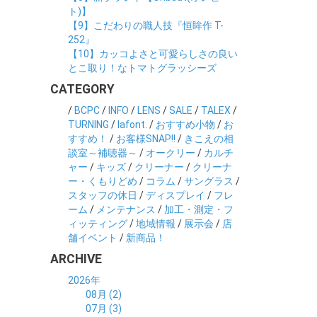
ト)】
【9】こだわりの職人技『恒眸作 T-
252』
【10】カッコよさと可愛らしさの良い
とこ取り！なトマトグラッシーズ
CATEGORY
/
BCPC
/
INFO
/
LENS
/
SALE
/
TALEX
/
TURNING
/
lafont.
/
おすすめ小物
/
お
すすめ！
/
お客様SNAP!!
/
きこえの相
談室～補聴器～
/
オークリー
/
カルチ
ャー
/
キッズ
/
クリーナー
/
クリーナ
ー・くもりどめ
/
コラム
/
サングラス
/
スタッフの休日
/
ディスプレイ
/
フレ
ーム
/
メンテナンス
/
加工・測定・フ
ィッティング
/
地域情報
/
展示会
/
店
舗イベント
/
新商品！
ARCHIVE
2026年
08月 (2)
07月 (3)