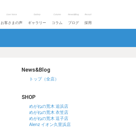
User Voice
Gallery
Column
News&Blog
Recruit
お客さまの声
ギャラリー
コラム
ブログ
採用
News&Blog
トップ（全店）
SHOP
めがねの荒木 追浜店
めがねの荒木 衣笠店
めがねの荒木 逗子店
Alenz イオン久里浜店