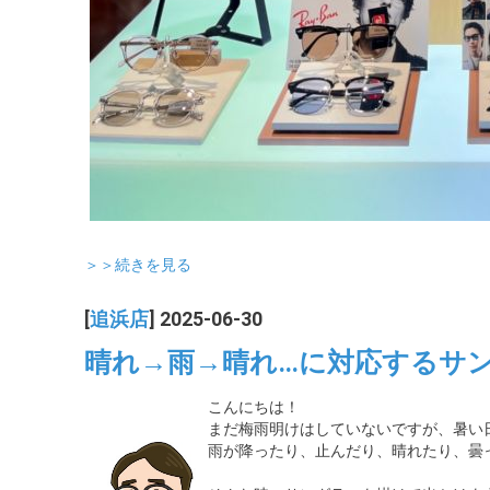
＞＞続きを見る
[
追浜店
] 2025-06-30
晴れ→雨→晴れ…に対応するサ
こんにちは！
まだ梅雨明けはしていないですが、暑い
雨が降ったり、止んだり、晴れたり、曇