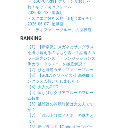
・【BCPC Kids】グリーンがおしゃ
れ！キッズ向けフレーム
2026-06-18 - 追浜店
・スクエア好き必見「eit∫（エイチ）」
2026-06-07 - 追浜店
・「ティファニーブルー」の世界観
RANKING
【1】【新常識】メガネとサングラス
を掛け替えるのはもう古い？話題のカ
ラー調光レンズ「トランジッションズ
® カラータッチ™」を徹底解説！
【2】ひと味違うティファニーブルー
【3】【SOLAIZ-ソライズ-】高機能サ
ングラス入荷いたしました！
【4】大人のOTO
【5】涼しげなクリアブルーのフレー
ム特集
【6】補聴器の乾燥対策は大丈夫です
か？
【7】「跳ね上げ式メガネ」の魅力と
は？
【8】新ブランド【Onbeat(オンビー