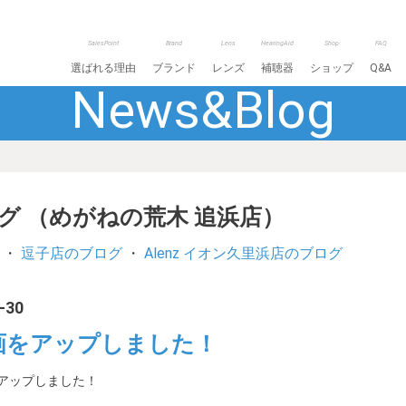
SalesPoint
Brand
Lens
HearingAid
Shop
FAQ
選ばれる理由
ブランド
レンズ
補聴器
ショップ
Q&A
News&Blog
ログ （めがねの荒木 追浜店）
・
逗子店のブログ
・
Alenz イオン久里浜店のブログ
-30
動画をアップしました！
をアップしました！