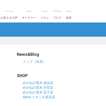
User Voice
Gallery
Column
News&Blog
Recruit
お客さまの声
ギャラリー
コラム
ブログ
採用
News&Blog
トップ（全店）
SHOP
めがねの荒木 追浜店
めがねの荒木 衣笠店
めがねの荒木 逗子店
Alenz イオン久里浜店