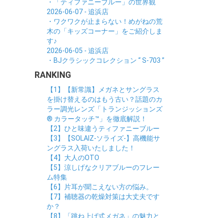
・「ティファニーブルー」の世界観
2026-06-07 - 追浜店
・ワクワクが止まらない！めがねの荒
木の「キッズコーナー」をご紹介しま
す♪
2026-06-05 - 追浜店
・BJクラシックコレクション “ S-703 ”
RANKING
【1】【新常識】メガネとサングラス
を掛け替えるのはもう古い？話題のカ
ラー調光レンズ「トランジッションズ
® カラータッチ™」を徹底解説！
【2】ひと味違うティファニーブルー
【3】【SOLAIZ-ソライズ-】高機能サ
ングラス入荷いたしました！
【4】大人のOTO
【5】涼しげなクリアブルーのフレー
ム特集
【6】片耳が聞こえない方の悩み。
【7】補聴器の乾燥対策は大丈夫です
か？
【8】「跳ね上げ式メガネ」の魅力と