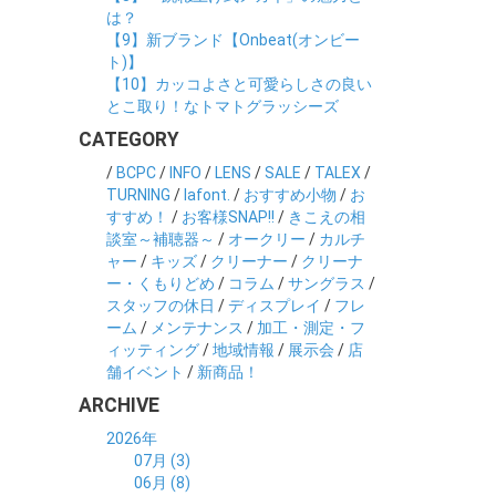
は？
【9】新ブランド【Onbeat(オンビー
ト)】
【10】カッコよさと可愛らしさの良い
とこ取り！なトマトグラッシーズ
CATEGORY
/
BCPC
/
INFO
/
LENS
/
SALE
/
TALEX
/
TURNING
/
lafont.
/
おすすめ小物
/
お
すすめ！
/
お客様SNAP!!
/
きこえの相
談室～補聴器～
/
オークリー
/
カルチ
ャー
/
キッズ
/
クリーナー
/
クリーナ
ー・くもりどめ
/
コラム
/
サングラス
/
スタッフの休日
/
ディスプレイ
/
フレ
ーム
/
メンテナンス
/
加工・測定・フ
ィッティング
/
地域情報
/
展示会
/
店
舗イベント
/
新商品！
ARCHIVE
2026年
07月 (3)
06月 (8)