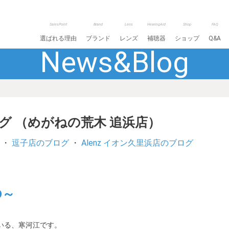
SalesPoint
Brand
Lens
HearingAid
Shop
FAQ
選ばれる理由
ブランド
レンズ
補聴器
ショップ
Q&A
News&Blog
ログ （めがねの荒木 追浜店）
・
逗子店のブログ
・
Alenz イオン久里浜店のブログ
O～
いる、寒河江です。