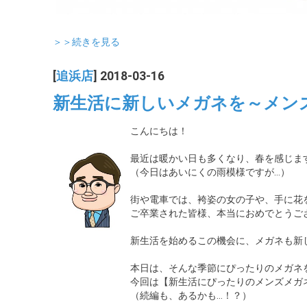
＞＞続きを見る
[
追浜店
] 2018-03-16
新生活に新しいメガネを～メンズ
こんにちは！
最近は暖かい日も多くなり、春を感じま
（今日はあいにくの雨模様ですが…）
街や電車では、袴姿の女の子や、手に花
ご卒業された皆様、本当におめでとうご
新生活を始めるこの機会に、メガネも新
本日は、そんな季節にぴったりのメガネ
今回は【新生活にぴったりのメンズメガ
（続編も、あるかも…！？）