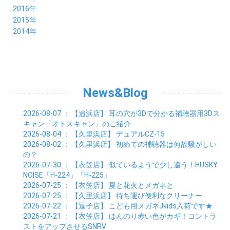
05月 (18)
06月 (25)
07月 (21)
08月 (35)
09月 (29)
10月 (26)
11月 (28)
12月 (20)
2016年
03月 (19)
04月 (26)
05月 (28)
06月 (23)
07月 (17)
08月 (26)
09月 (26)
10月 (23)
11月 (22)
12月 (26)
2015年
02月 (19)
03月 (23)
04月 (26)
05月 (25)
06月 (25)
07月 (25)
08月 (31)
09月 (27)
10月 (21)
11月 (21)
01月 (21)
12月 (36)
2014年
02月 (29)
03月 (30)
04月 (20)
05月 (31)
06月 (21)
07月 (22)
08月 (24)
09月 (20)
10月 (23)
11月 (31)
01月 (28)
12月 (8)
02月 (33)
03月 (21)
04月 (24)
05月 (24)
06月 (22)
07月 (26)
08月 (21)
09月 (20)
10月 (36)
11月 (8)
01月 (37)
02月 (32)
03月 (24)
04月 (22)
05月 (23)
06月 (30)
07月 (19)
08月 (27)
09月 (35)
10月 (2)
01月 (20)
02月 (18)
03月 (24)
04月 (22)
05月 (29)
06月 (20)
07月 (28)
08月 (38)
01月 (26)
02月 (20)
03月 (27)
04月 (26)
05月 (21)
06月 (26)
07月 (39)
01月 (22)
02月 (24)
03月 (24)
04月 (24)
News&Blog
05月 (24)
06月 (15)
01月 (23)
02月 (19)
03月 (24)
04月 (25)
05月 (10)
01月 (24)
02月 (20)
03月 (25)
04月 (9)
2026-08-07
： 【追浜店】
耳の穴が3Dで分かる補聴器用3Dス
01月 (23)
02月 (30)
03月 (7)
キャン「オトスキャン」のご紹介
01月 (33)
02月 (7)
2026-08-04
： 【久里浜店】
デュアルCZ-15
01月 (9)
2026-08-02
： 【久里浜店】
初めての補聴器は何故騒がしい
の？
2026-07-30
： 【衣笠店】
似ているようで少し違う！HUSKY
NOISE「H-224」「H-225」
2026-07-25
： 【衣笠店】
夏と花火とメガネと
2026-07-25
： 【久里浜店】
持ち運び便利なクリーナー
2026-07-22
： 【逗子店】
こども用メガネJkids入荷です★
2026-07-21
： 【衣笠店】
ほんのり赤い色がカギ！コントラ
ストをアップさせるSNRV