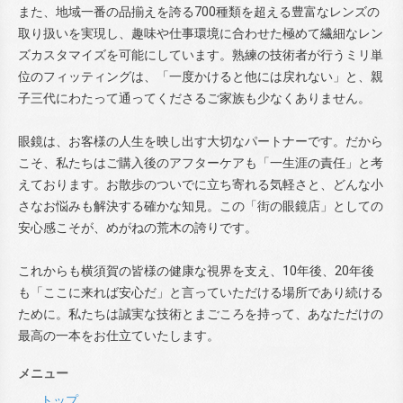
また、地域一番の品揃えを誇る700種類を超える豊富なレンズの
取り扱いを実現し、趣味や仕事環境に合わせた極めて繊細なレン
ズカスタマイズを可能にしています。熟練の技術者が行うミリ単
位のフィッティングは、「一度かけると他には戻れない」と、親
子三代にわたって通ってくださるご家族も少なくありません。
眼鏡は、お客様の人生を映し出す大切なパートナーです。だから
こそ、私たちはご購入後のアフターケアも「一生涯の責任」と考
えております。お散歩のついでに立ち寄れる気軽さと、どんな小
さなお悩みも解決する確かな知見。この「街の眼鏡店」としての
安心感こそが、めがねの荒木の誇りです。
これからも横須賀の皆様の健康な視界を支え、10年後、20年後
も「ここに来れば安心だ」と言っていただける場所であり続ける
ために。私たちは誠実な技術とまごころを持って、あなただけの
最高の一本をお仕立ていたします。
メニュー
トップ