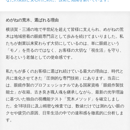
めがねの荒木、選ばれる理由
横須賀・三浦の地で半世紀を超えて皆様に支えられ、めがねの荒
木は地域密着の眼鏡専門店として歩みを続けてまいりました。私
たちが創業以来変わらず大切にしているのは、単に眼鏡という
「モノ」を売るのではなく、お客様の大切な「視生活」を守り、
彩るという老舗としての使命感です。
私たちが多くのお客様に選ばれ続けている最大の理由は、時代と
共に進化させてきた「圧倒的な専門技術」にあります。当店に
は、眼鏡作製のプロフェッショナルである国家資格「眼鏡作製技
能士」が在籍。古き良き職人魂を継承しながら、最新の光学理論
に基づいた独自の視機能テスト「荒木メソッド」を確立しまし
た。全18項目に及ぶ精密な検査では、数値だけでは測れない眼の
クセや疲労の原因、日常生活の中での違和感を徹底的に分析しま
す。