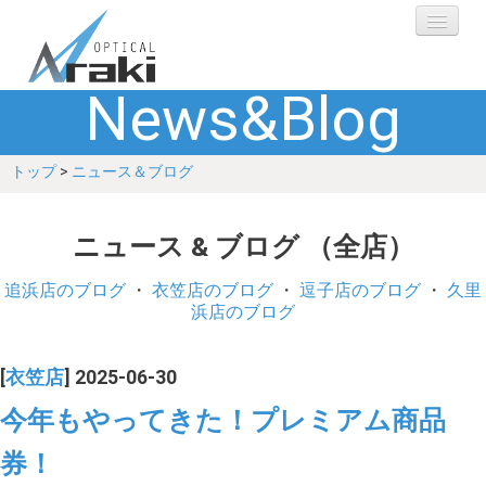
News&Blog
選ばれる理由
トップ
>
ニュース＆ブログ
ブランド
レンズ
ニュース & ブログ （全店）
補聴器
追浜店のブログ
・
衣笠店のブログ
・
逗子店のブログ
・
久里
浜店のブログ
ショップ
[
衣笠店
] 2025-06-30
Q&A
今年もやってきた！プレミアム商品
券！
お客さまの声