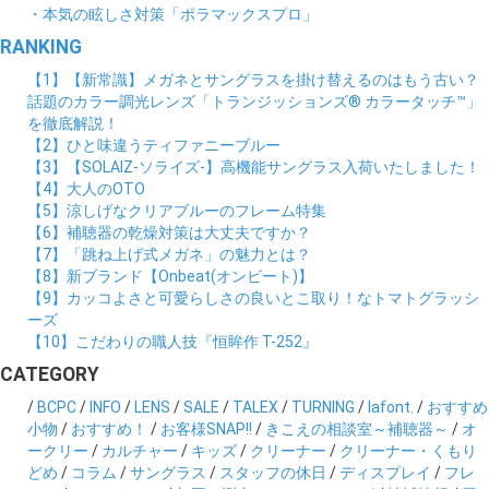
・本気の眩しさ対策「ポラマックスプロ」
RANKING
【1】【新常識】メガネとサングラスを掛け替えるのはもう古い？
話題のカラー調光レンズ「トランジッションズ® カラータッチ™」
を徹底解説！
【2】ひと味違うティファニーブルー
【3】【SOLAIZ-ソライズ-】高機能サングラス入荷いたしました！
【4】大人のOTO
【5】涼しげなクリアブルーのフレーム特集
【6】補聴器の乾燥対策は大丈夫ですか？
【7】「跳ね上げ式メガネ」の魅力とは？
【8】新ブランド【Onbeat(オンビート)】
【9】カッコよさと可愛らしさの良いとこ取り！なトマトグラッシ
ーズ
【10】こだわりの職人技『恒眸作 T-252』
CATEGORY
/
BCPC
/
INFO
/
LENS
/
SALE
/
TALEX
/
TURNING
/
lafont.
/
おすすめ
小物
/
おすすめ！
/
お客様SNAP!!
/
きこえの相談室～補聴器～
/
オ
ークリー
/
カルチャー
/
キッズ
/
クリーナー
/
クリーナー・くもり
どめ
/
コラム
/
サングラス
/
スタッフの休日
/
ディスプレイ
/
フレ