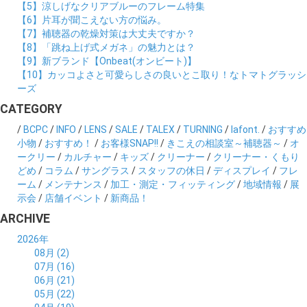
【5】涼しげなクリアブルーのフレーム特集
【6】片耳が聞こえない方の悩み。
【7】補聴器の乾燥対策は大丈夫ですか？
【8】「跳ね上げ式メガネ」の魅力とは？
【9】新ブランド【Onbeat(オンビート)】
【10】カッコよさと可愛らしさの良いとこ取り！なトマトグラッシ
ーズ
CATEGORY
/
BCPC
/
INFO
/
LENS
/
SALE
/
TALEX
/
TURNING
/
lafont.
/
おすすめ
小物
/
おすすめ！
/
お客様SNAP!!
/
きこえの相談室～補聴器～
/
オ
ークリー
/
カルチャー
/
キッズ
/
クリーナー
/
クリーナー・くもり
どめ
/
コラム
/
サングラス
/
スタッフの休日
/
ディスプレイ
/
フレ
ーム
/
メンテナンス
/
加工・測定・フィッティング
/
地域情報
/
展
示会
/
店舗イベント
/
新商品！
ARCHIVE
2026年
08月 (2)
07月 (16)
06月 (21)
05月 (22)