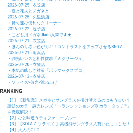
2026-07-25 - 衣笠店
・夏と花火とメガネと
2026-07-25 - 久里浜店
・持ち運び便利なクリーナー
2026-07-22 - 逗子店
・こども用メガネJkids入荷です★
2026-07-21 - 衣笠店
・ほんのり赤い色がカギ！コントラストをアップさせるSNRV
2026-07-21 - 追浜店
・調光レンズと相性抜群「ミクサージュ」
2026-07-20 - 衣笠店
・本気の眩しさ対策「ポラマックスプロ」
2026-07-13 - 衣笠店
・ソライズ×偏光×跳ね上げ
RANKING
【1】【新常識】メガネとサングラスを掛け替えるのはもう古い？
話題のカラー調光レンズ「トランジッションズ® カラータッチ™」
を徹底解説！
【2】ひと味違うティファニーブルー
【3】【SOLAIZ-ソライズ-】高機能サングラス入荷いたしました！
【4】大人のOTO