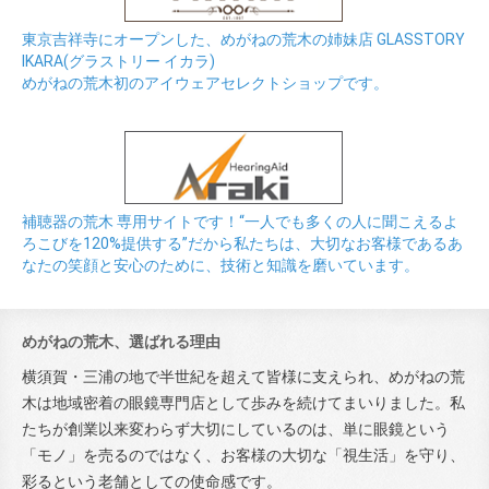
東京吉祥寺にオープンした、めがねの荒木の姉妹店 GLASSTORY
IKARA(グラストリー イカラ)
めがねの荒木初のアイウェアセレクトショップです。
補聴器の荒木 専用サイトです！“一人でも多くの人に聞こえるよ
ろこびを120%提供する”だから私たちは、大切なお客様であるあ
なたの笑顔と安心のために、技術と知識を磨いています。
めがねの荒木、選ばれる理由
横須賀・三浦の地で半世紀を超えて皆様に支えられ、めがねの荒
木は地域密着の眼鏡専門店として歩みを続けてまいりました。私
たちが創業以来変わらず大切にしているのは、単に眼鏡という
「モノ」を売るのではなく、お客様の大切な「視生活」を守り、
彩るという老舗としての使命感です。