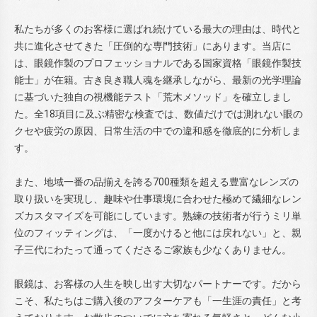
私たちが多くのお客様に選ばれ続けている最大の理由は、時代と
共に進化させてきた「圧倒的な専門技術」にあります。当店に
は、眼鏡作製のプロフェッショナルである国家資格「眼鏡作製技
能士」が在籍。古き良き職人魂を継承しながら、最新の光学理論
に基づいた独自の視機能テスト「荒木メソッド」を確立しまし
た。全18項目に及ぶ精密な検査では、数値だけでは測れない眼の
クセや疲労の原因、日常生活の中での違和感を徹底的に分析しま
す。
また、地域一番の品揃えを誇る700種類を超える豊富なレンズの
取り扱いを実現し、趣味や仕事環境に合わせた極めて繊細なレン
ズカスタマイズを可能にしています。熟練の技術者が行うミリ単
位のフィッティングは、「一度かけると他には戻れない」と、親
子三代にわたって通ってくださるご家族も少なくありません。
眼鏡は、お客様の人生を映し出す大切なパートナーです。だから
こそ、私たちはご購入後のアフターケアも「一生涯の責任」と考