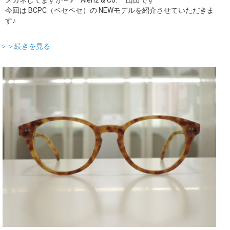
メガネしてますか～♪ Alenz & Co. 山田です
今回は BCPC（ベセペセ）の NEWモデルを紹介させていただきま
ギャラリー
す♪
コラム
＞＞続きを見る
ブログ
採用