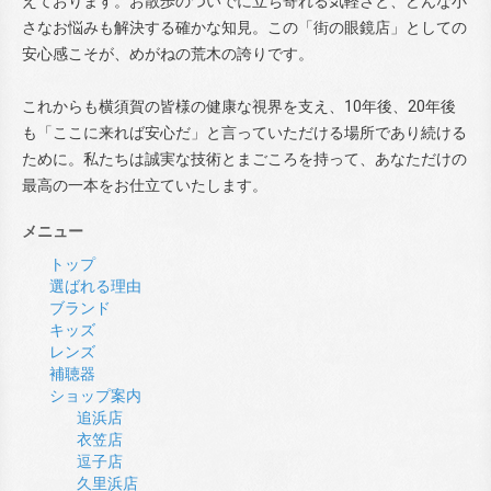
えております。お散歩のついでに立ち寄れる気軽さと、どんな小
さなお悩みも解決する確かな知見。この「街の眼鏡店」としての
安心感こそが、めがねの荒木の誇りです。
これからも横須賀の皆様の健康な視界を支え、10年後、20年後
も「ここに来れば安心だ」と言っていただける場所であり続ける
ために。私たちは誠実な技術とまごころを持って、あなただけの
最高の一本をお仕立ていたします。
メニュー
トップ
選ばれる理由
ブランド
キッズ
レンズ
補聴器
ショップ案内
追浜店
衣笠店
逗子店
久里浜店