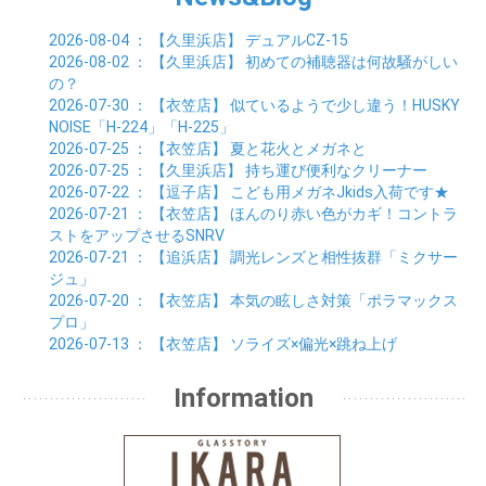
01月 (23)
02月 (19)
03月 (24)
04月 (25)
05月 (10)
01月 (24)
02月 (20)
03月 (25)
04月 (9)
2026-08-04
： 【久里浜店】
デュアルCZ-15
01月 (23)
02月 (30)
03月 (7)
2026-08-02
： 【久里浜店】
初めての補聴器は何故騒がしい
01月 (33)
02月 (7)
の？
01月 (9)
2026-07-30
： 【衣笠店】
似ているようで少し違う！HUSKY
NOISE「H-224」「H-225」
2026-07-25
： 【衣笠店】
夏と花火とメガネと
2026-07-25
： 【久里浜店】
持ち運び便利なクリーナー
2026-07-22
： 【逗子店】
こども用メガネJkids入荷です★
2026-07-21
： 【衣笠店】
ほんのり赤い色がカギ！コントラ
ストをアップさせるSNRV
2026-07-21
： 【追浜店】
調光レンズと相性抜群「ミクサー
ジュ」
2026-07-20
： 【衣笠店】
本気の眩しさ対策「ポラマックス
プロ」
2026-07-13
： 【衣笠店】
ソライズ×偏光×跳ね上げ
Information