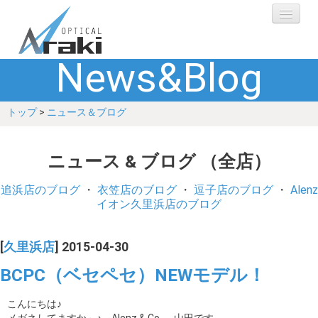
News&Blog
選ばれる理由
トップ
>
ニュース＆ブログ
ブランド
レンズ
ニュース & ブログ （全店）
補聴器
追浜店のブログ
・
衣笠店のブログ
・
逗子店のブログ
・
Alenz
イオン久里浜店のブログ
ショップ
[
久里浜店
] 2015-04-30
Q&A
BCPC（ベセペセ）NEWモデル！
お客さまの声
こんにちは♪