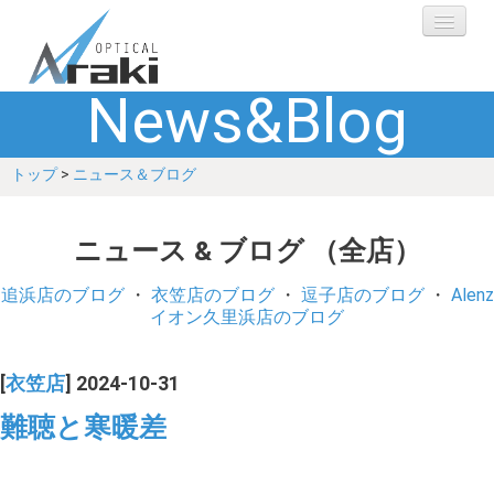
News&Blog
選ばれる理由
トップ
>
ニュース＆ブログ
ブランド
レンズ
ニュース & ブログ （全店）
補聴器
追浜店のブログ
・
衣笠店のブログ
・
逗子店のブログ
・
Alenz
イオン久里浜店のブログ
ショップ
[
衣笠店
] 2024-10-31
Q&A
難聴と寒暖差
お客さまの声