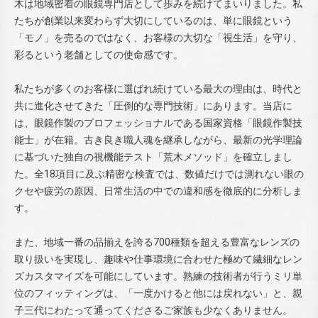
木は地域密着の眼鏡専門店として歩みを続けてまいりました。私
たちが創業以来変わらず大切にしているのは、単に眼鏡という
「モノ」を売るのではなく、お客様の大切な「視生活」を守り、
彩るという老舗としての使命感です。
私たちが多くのお客様に選ばれ続けている最大の理由は、時代と
共に進化させてきた「圧倒的な専門技術」にあります。当店に
は、眼鏡作製のプロフェッショナルである国家資格「眼鏡作製技
能士」が在籍。古き良き職人魂を継承しながら、最新の光学理論
に基づいた独自の視機能テスト「荒木メソッド」を確立しまし
た。全18項目に及ぶ精密な検査では、数値だけでは測れない眼の
クセや疲労の原因、日常生活の中での違和感を徹底的に分析しま
す。
また、地域一番の品揃えを誇る700種類を超える豊富なレンズの
取り扱いを実現し、趣味や仕事環境に合わせた極めて繊細なレン
ズカスタマイズを可能にしています。熟練の技術者が行うミリ単
位のフィッティングは、「一度かけると他には戻れない」と、親
子三代にわたって通ってくださるご家族も少なくありません。