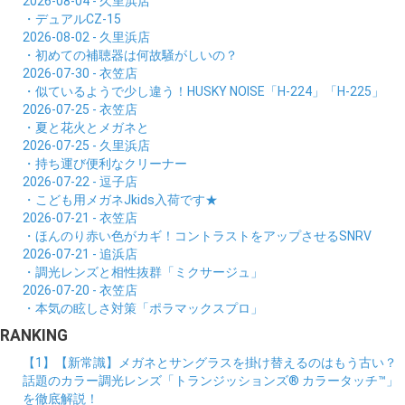
2026-08-04 - 久里浜店
・デュアルCZ-15
2026-08-02 - 久里浜店
・初めての補聴器は何故騒がしいの？
2026-07-30 - 衣笠店
・似ているようで少し違う！HUSKY NOISE「H-224」「H-225」
2026-07-25 - 衣笠店
・夏と花火とメガネと
2026-07-25 - 久里浜店
・持ち運び便利なクリーナー
2026-07-22 - 逗子店
・こども用メガネJkids入荷です★
2026-07-21 - 衣笠店
・ほんのり赤い色がカギ！コントラストをアップさせるSNRV
2026-07-21 - 追浜店
・調光レンズと相性抜群「ミクサージュ」
2026-07-20 - 衣笠店
・本気の眩しさ対策「ポラマックスプロ」
RANKING
【1】【新常識】メガネとサングラスを掛け替えるのはもう古い？
話題のカラー調光レンズ「トランジッションズ® カラータッチ™」
を徹底解説！