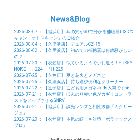
10月 (2)
01月 (20)
02月 (18)
03月 (24)
04月 (22)
05月 (29)
06月 (20)
07月 (28)
08月 (38)
01月 (26)
02月 (20)
03月 (27)
04月 (26)
05月 (21)
06月 (26)
07月 (39)
01月 (22)
02月 (24)
03月 (24)
04月 (24)
News&Blog
05月 (24)
06月 (15)
01月 (23)
02月 (19)
03月 (24)
04月 (25)
05月 (10)
01月 (24)
02月 (20)
03月 (25)
04月 (9)
2026-08-07
： 【追浜店】
耳の穴が3Dで分かる補聴器用3Dス
01月 (23)
02月 (30)
03月 (7)
キャン「オトスキャン」のご紹介
01月 (33)
02月 (7)
2026-08-04
： 【久里浜店】
デュアルCZ-15
01月 (9)
2026-08-02
： 【久里浜店】
初めての補聴器は何故騒がしい
の？
2026-07-30
： 【衣笠店】
似ているようで少し違う！HUSKY
NOISE「H-224」「H-225」
2026-07-25
： 【衣笠店】
夏と花火とメガネと
2026-07-25
： 【久里浜店】
持ち運び便利なクリーナー
2026-07-22
： 【逗子店】
こども用メガネJkids入荷です★
2026-07-21
： 【衣笠店】
ほんのり赤い色がカギ！コントラ
ストをアップさせるSNRV
2026-07-21
： 【追浜店】
調光レンズと相性抜群「ミクサー
ジュ」
2026-07-20
： 【衣笠店】
本気の眩しさ対策「ポラマックス
プロ」