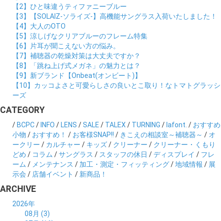
【2】ひと味違うティファニーブルー
【3】【SOLAIZ-ソライズ-】高機能サングラス入荷いたしました！
【4】大人のOTO
【5】涼しげなクリアブルーのフレーム特集
【6】片耳が聞こえない方の悩み。
【7】補聴器の乾燥対策は大丈夫ですか？
【8】「跳ね上げ式メガネ」の魅力とは？
【9】新ブランド【Onbeat(オンビート)】
【10】カッコよさと可愛らしさの良いとこ取り！なトマトグラッシ
ーズ
CATEGORY
/
BCPC
/
INFO
/
LENS
/
SALE
/
TALEX
/
TURNING
/
lafont.
/
おすすめ
小物
/
おすすめ！
/
お客様SNAP!!
/
きこえの相談室～補聴器～
/
オ
ークリー
/
カルチャー
/
キッズ
/
クリーナー
/
クリーナー・くもり
どめ
/
コラム
/
サングラス
/
スタッフの休日
/
ディスプレイ
/
フレ
ーム
/
メンテナンス
/
加工・測定・フィッティング
/
地域情報
/
展
示会
/
店舗イベント
/
新商品！
ARCHIVE
2026年
08月 (3)