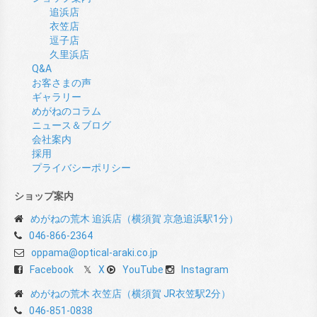
追浜店
衣笠店
逗子店
久里浜店
Q&A
お客さまの声
ギャラリー
めがねのコラム
ニュース＆ブログ
会社案内
採用
プライバシーポリシー
ショップ案内
めがねの荒木 追浜店（横須賀 京急追浜駅1分）
046-866-2364
oppama@optical-araki.co.jp
Facebook
X
YouTube
Instagram
めがねの荒木 衣笠店（横須賀 JR衣笠駅2分）
046-851-0838