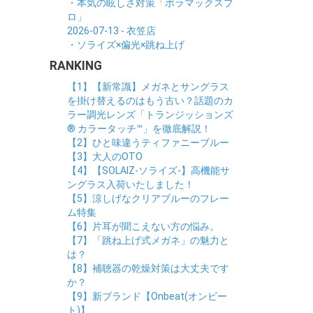
・本気の眩しさ対策「ポラマックスプ
ロ」
2026-07-13 - 衣笠店
・ソライズ×偏光×跳ね上げ
RANKING
【1】【新常識】メガネとサングラス
を掛け替えるのはもう古い？話題のカ
ラー調光レンズ「トランジッションズ
® カラータッチ™」を徹底解説！
【2】ひと味違うティファニーブルー
【3】大人のOTO
【4】【SOLAIZ-ソライズ-】高機能サ
ングラス入荷いたしました！
【5】涼しげなクリアブルーのフレー
ム特集
【6】片耳が聞こえない方の悩み。
【7】「跳ね上げ式メガネ」の魅力と
は？
【8】補聴器の乾燥対策は大丈夫です
か？
【9】新ブランド【Onbeat(オンビー
ト)】