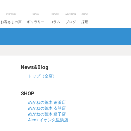
User Voice
Gallery
Column
News&Blog
Recruit
お客さまの声
ギャラリー
コラム
ブログ
採用
News&Blog
トップ（全店）
SHOP
めがねの荒木 追浜店
めがねの荒木 衣笠店
めがねの荒木 逗子店
Alenz イオン久里浜店