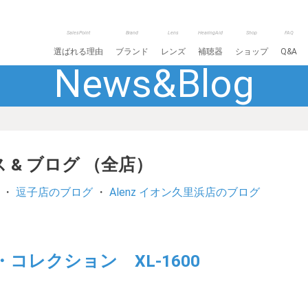
SalesPoint
Brand
Lens
HearingAid
Shop
FAQ
選ばれる理由
ブランド
レンズ
補聴器
ショップ
Q&A
News&Blog
 & ブログ （全店）
・
逗子店のブログ
・
Alenz イオン久里浜店のブログ
レクション XL-1600