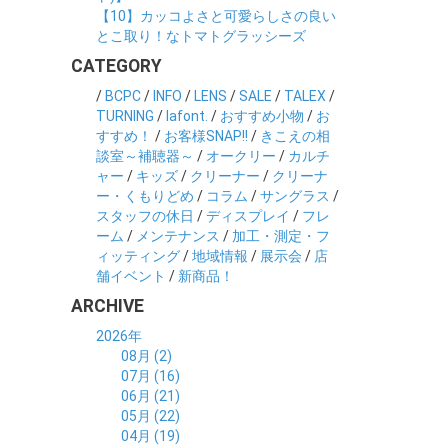
【10】カッコよさと可愛らしさの良い
とこ取り！なトマトグラッシーズ
CATEGORY
/
BCPC
/
INFO
/
LENS
/
SALE
/
TALEX
/
TURNING
/
lafont.
/
おすすめ小物
/
お
すすめ！
/
お客様SNAP!!
/
きこえの相
談室～補聴器～
/
オークリー
/
カルチ
ャー
/
キッズ
/
クリーナー
/
クリーナ
ー・くもりどめ
/
コラム
/
サングラス
/
スタッフの休日
/
ディスプレイ
/
フレ
ーム
/
メンテナンス
/
加工・測定・フ
ィッティング
/
地域情報
/
展示会
/
店
舗イベント
/
新商品！
ARCHIVE
2026年
08月 (2)
07月 (16)
06月 (21)
05月 (22)
04月 (19)