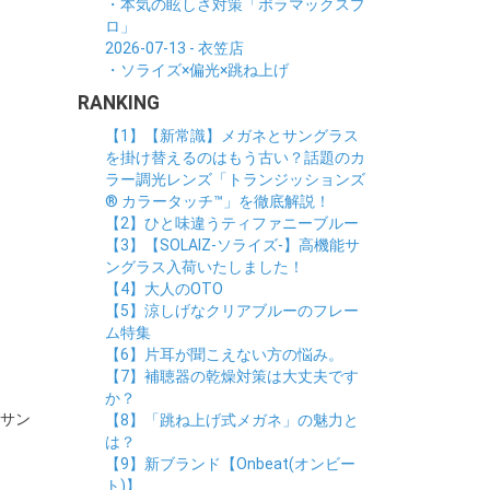
・本気の眩しさ対策「ポラマックスプ
ロ」
2026-07-13 - 衣笠店
・ソライズ×偏光×跳ね上げ
RANKING
【1】【新常識】メガネとサングラス
を掛け替えるのはもう古い？話題のカ
ラー調光レンズ「トランジッションズ
® カラータッチ™」を徹底解説！
【2】ひと味違うティファニーブルー
【3】【SOLAIZ-ソライズ-】高機能サ
ングラス入荷いたしました！
【4】大人のOTO
【5】涼しげなクリアブルーのフレー
ム特集
【6】片耳が聞こえない方の悩み。
【7】補聴器の乾燥対策は大丈夫です
か？
作サン
【8】「跳ね上げ式メガネ」の魅力と
は？
【9】新ブランド【Onbeat(オンビー
ト)】