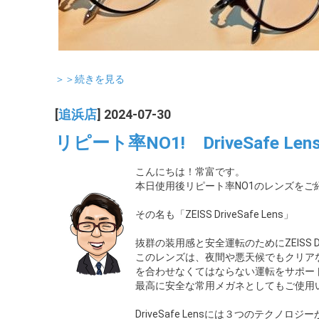
＞＞続きを見る
[
追浜店
] 2024-07-30
リピート率NO1! DriveSafe Len
こんにちは！常富です。
本日使用後リピート率NO1のレンズをご
その名も「ZEISS DriveSafe Lens」
抜群の装用感と安全運転のためにZEISS D
このレンズは、夜間や悪天候でもクリア
を合わせなくてはならない運転をサポー
最高に安全な常用メガネとしてもご使用
DriveSafe Lensには３つのテクノロ