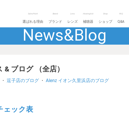
SalesPoint
Brand
Lens
HearingAid
Shop
FAQ
選ばれる理由
ブランド
レンズ
補聴器
ショップ
Q&A
News&Blog
 & ブログ （全店）
・
逗子店のブログ
・
Alenz イオン久里浜店のブログ
チェック表