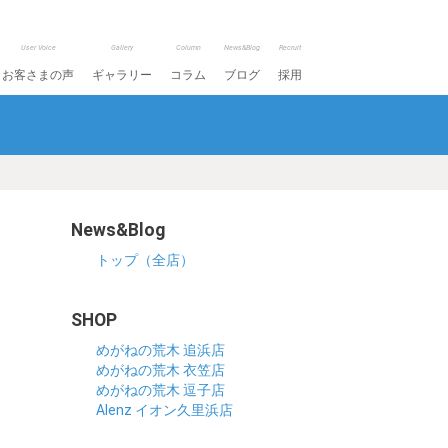
User Voice
Gallery
Column
News&Blog
Recruit
お客さまの声
ギャラリー
コラム
ブログ
採用
News&Blog
トップ（全店）
SHOP
めがねの荒木 追浜店
めがねの荒木 衣笠店
めがねの荒木 逗子店
Alenz イオン久里浜店