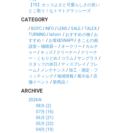
【10】カッコよさと可愛らしさの良い
とこ取り！なトマトグラッシーズ
CATEGORY
/
BCPC
/
INFO
/
LENS
/
SALE
/
TALEX
/
TURNING
/
lafont.
/
おすすめ小物
/
お
すすめ！
/
お客様SNAP!!
/
きこえの相
談室～補聴器～
/
オークリー
/
カルチ
ャー
/
キッズ
/
クリーナー
/
クリーナ
ー・くもりどめ
/
コラム
/
サングラス
/
スタッフの休日
/
ディスプレイ
/
フレ
ーム
/
メンテナンス
/
加工・測定・フ
ィッティング
/
地域情報
/
展示会
/
店
舗イベント
/
新商品！
ARCHIVE
2026年
08月 (2)
07月 (16)
06月 (21)
05月 (22)
04月 (19)