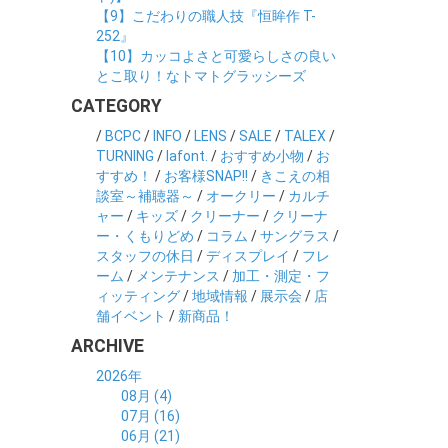
【9】こだわりの職人技『恒眸作 T-
252』
【10】カッコよさと可愛らしさの良い
とこ取り！なトマトグラッシーズ
CATEGORY
/
BCPC
/
INFO
/
LENS
/
SALE
/
TALEX
/
TURNING
/
lafont.
/
おすすめ小物
/
お
すすめ！
/
お客様SNAP!!
/
きこえの相
談室～補聴器～
/
オークリー
/
カルチ
ャー
/
キッズ
/
クリーナー
/
クリーナ
ー・くもりどめ
/
コラム
/
サングラス
/
スタッフの休日
/
ディスプレイ
/
フレ
ーム
/
メンテナンス
/
加工・測定・フ
ィッティング
/
地域情報
/
展示会
/
店
舗イベント
/
新商品！
ARCHIVE
2026年
08月 (4)
07月 (16)
06月 (21)