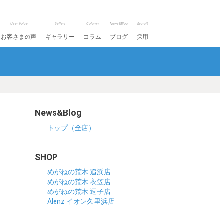
User Voice
Gallery
Column
News&Blog
Recruit
お客さまの声
ギャラリー
コラム
ブログ
採用
News&Blog
トップ（全店）
SHOP
めがねの荒木 追浜店
めがねの荒木 衣笠店
めがねの荒木 逗子店
Alenz イオン久里浜店