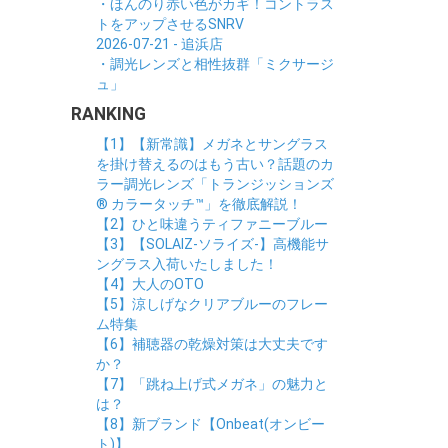
・ほんのり赤い色がカギ！コントラス
トをアップさせるSNRV
2026-07-21 - 追浜店
・調光レンズと相性抜群「ミクサージ
ュ」
RANKING
【1】【新常識】メガネとサングラス
を掛け替えるのはもう古い？話題のカ
ラー調光レンズ「トランジッションズ
® カラータッチ™」を徹底解説！
【2】ひと味違うティファニーブルー
【3】【SOLAIZ-ソライズ-】高機能サ
ングラス入荷いたしました！
【4】大人のOTO
【5】涼しげなクリアブルーのフレー
ム特集
【6】補聴器の乾燥対策は大丈夫です
か？
【7】「跳ね上げ式メガネ」の魅力と
は？
【8】新ブランド【Onbeat(オンビー
ト)】