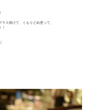
！
グラス掛けて、くもりどめ塗って、
！！
だ