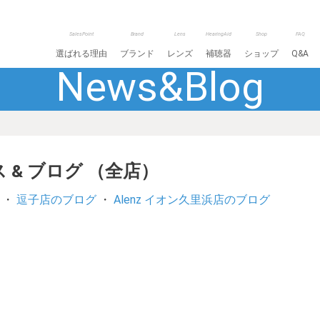
SalesPoint
Brand
Lens
HearingAid
Shop
FAQ
選ばれる理由
ブランド
レンズ
補聴器
ショップ
Q&A
News&Blog
 & ブログ （全店）
・
逗子店のブログ
・
Alenz イオン久里浜店のブログ