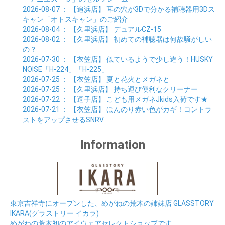
01月 (9)
2026-08-07
： 【追浜店】
耳の穴が3Dで分かる補聴器用3Dス
キャン「オトスキャン」のご紹介
2026-08-04
： 【久里浜店】
デュアルCZ-15
2026-08-02
： 【久里浜店】
初めての補聴器は何故騒がしい
の？
2026-07-30
： 【衣笠店】
似ているようで少し違う！HUSKY
NOISE「H-224」「H-225」
2026-07-25
： 【衣笠店】
夏と花火とメガネと
2026-07-25
： 【久里浜店】
持ち運び便利なクリーナー
2026-07-22
： 【逗子店】
こども用メガネJkids入荷です★
2026-07-21
： 【衣笠店】
ほんのり赤い色がカギ！コントラ
ストをアップさせるSNRV
Information
東京吉祥寺にオープンした、めがねの荒木の姉妹店 GLASSTORY
IKARA(グラストリー イカラ)
めがねの荒木初のアイウェアセレクトショップです。