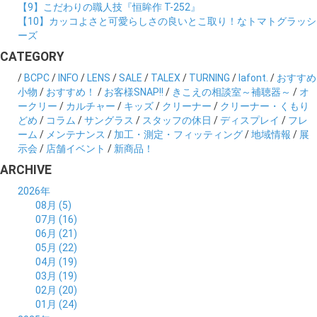
【9】こだわりの職人技『恒眸作 T-252』
【10】カッコよさと可愛らしさの良いとこ取り！なトマトグラッシ
ーズ
CATEGORY
/
BCPC
/
INFO
/
LENS
/
SALE
/
TALEX
/
TURNING
/
lafont.
/
おすすめ
小物
/
おすすめ！
/
お客様SNAP!!
/
きこえの相談室～補聴器～
/
オ
ークリー
/
カルチャー
/
キッズ
/
クリーナー
/
クリーナー・くもり
どめ
/
コラム
/
サングラス
/
スタッフの休日
/
ディスプレイ
/
フレ
ーム
/
メンテナンス
/
加工・測定・フィッティング
/
地域情報
/
展
示会
/
店舗イベント
/
新商品！
ARCHIVE
2026年
08月 (5)
07月 (16)
06月 (21)
05月 (22)
04月 (19)
03月 (19)
02月 (20)
01月 (24)