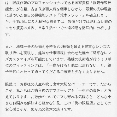
は、眼鏡作製のプロフェッショナルである国家資格「眼鏡作製技
能士」が在籍。古き良き職人魂を継承しながら、最新の光学理論
に基づいた独自の視機能テスト「荒木メソッド」を確立しまし
た。全18項目に及ぶ精密な検査では、数値だけでは測れない眼の
クセや疲労の原因、日常生活の中での違和感を徹底的に分析しま
す。
また、地域一番の品揃えを誇る700種類を超える豊富なレンズの
取り扱いを実現し、趣味や仕事環境に合わせた極めて繊細なレン
ズカスタマイズを可能にしています。熟練の技術者が行うミリ単
位のフィッティングは、「一度かけると他には戻れない」と、親
子三代にわたって通ってくださるご家族も少なくありません。
眼鏡は、お客様の人生を映し出す大切なパートナーです。だから
こそ、私たちはご購入後のアフターケアも「一生涯の責任」と考
えております。お散歩のついでに立ち寄れる気軽さと、どんな小
さなお悩みも解決する確かな知見。この「街の眼鏡店」としての
安心感こそが、めがねの荒木の誇りです。