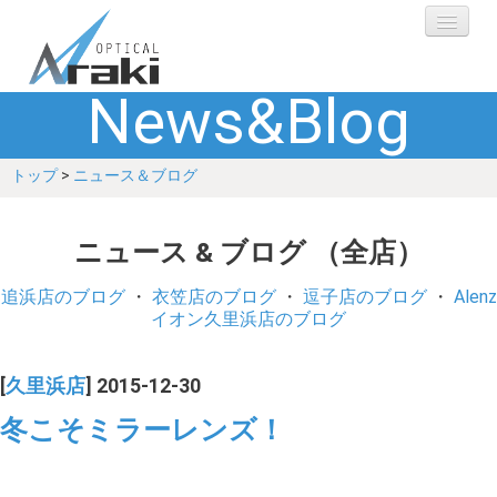
News&Blog
選ばれる理由
トップ
>
ニュース＆ブログ
ブランド
レンズ
ニュース & ブログ （全店）
補聴器
追浜店のブログ
・
衣笠店のブログ
・
逗子店のブログ
・
Alenz
イオン久里浜店のブログ
ショップ
[
久里浜店
] 2015-12-30
Q&A
冬こそミラーレンズ！
お客さまの声