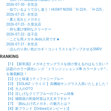
2026-07-30 - 衣笠店
・似ているようで少し違う！HUSKY NOISE「H-224」「H-225」
2026-07-25 - 衣笠店
・夏と花火とメガネと
2026-07-25 - 久里浜店
・持ち運び便利なクリーナー
2026-07-22 - 逗子店
・こども用メガネJkids入荷です★
2026-07-21 - 衣笠店
・ほんのり赤い色がカギ！コントラストをアップさせるSNRV
RANKING
【1】【新常識】メガネとサングラスを掛け替えるのはもう古い？
話題のカラー調光レンズ「トランジッションズ® カラータッチ™」
を徹底解説！
【2】ひと味違うティファニーブルー
【3】【SOLAIZ-ソライズ-】高機能サングラス入荷いたしました！
【4】大人のOTO
【5】涼しげなクリアブルーのフレーム特集
【6】補聴器の乾燥対策は大丈夫ですか？
【7】「跳ね上げ式メガネ」の魅力とは？
【8】新ブランド【Onbeat(オンビート)】