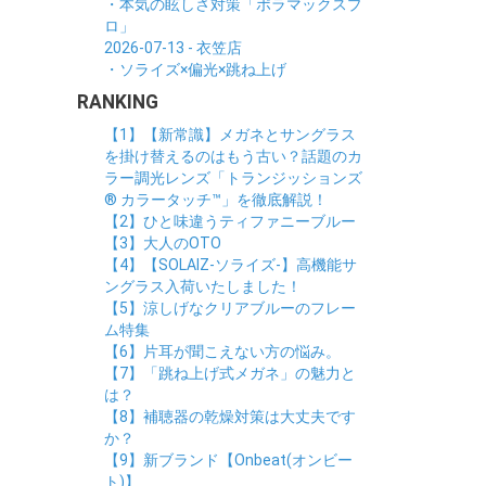
・本気の眩しさ対策「ポラマックスプ
ロ」
2026-07-13 - 衣笠店
・ソライズ×偏光×跳ね上げ
RANKING
【1】【新常識】メガネとサングラス
を掛け替えるのはもう古い？話題のカ
ラー調光レンズ「トランジッションズ
® カラータッチ™」を徹底解説！
【2】ひと味違うティファニーブルー
【3】大人のOTO
【4】【SOLAIZ-ソライズ-】高機能サ
ングラス入荷いたしました！
【5】涼しげなクリアブルーのフレー
ム特集
【6】片耳が聞こえない方の悩み。
【7】「跳ね上げ式メガネ」の魅力と
は？
【8】補聴器の乾燥対策は大丈夫です
か？
【9】新ブランド【Onbeat(オンビー
ト)】