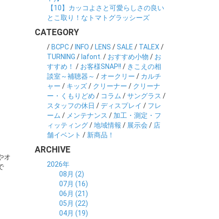
【10】カッコよさと可愛らしさの良い
とこ取り！なトマトグラッシーズ
CATEGORY
/
BCPC
/
INFO
/
LENS
/
SALE
/
TALEX
/
TURNING
/
lafont.
/
おすすめ小物
/
お
すすめ！
/
お客様SNAP!!
/
きこえの相
談室～補聴器～
/
オークリー
/
カルチ
ャー
/
キッズ
/
クリーナー
/
クリーナ
ー・くもりどめ
/
コラム
/
サングラス
/
スタッフの休日
/
ディスプレイ
/
フレ
ーム
/
メンテナンス
/
加工・測定・フ
ィッティング
/
地域情報
/
展示会
/
店
舗イベント
/
新商品！
ARCHIVE
やオ
2026年
で
08月 (2)
07月 (16)
06月 (21)
05月 (22)
04月 (19)