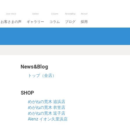
User Voice
Gallery
Column
News&Blog
Recruit
お客さまの声
ギャラリー
コラム
ブログ
採用
News&Blog
トップ（全店）
SHOP
めがねの荒木 追浜店
めがねの荒木 衣笠店
めがねの荒木 逗子店
Alenz イオン久里浜店