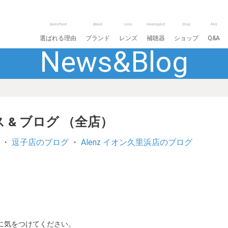
SalesPoint
Brand
Lens
HearingAid
Shop
FAQ
選ばれる理由
ブランド
レンズ
補聴器
ショップ
Q&A
News&Blog
 & ブログ （全店）
・
逗子店のブログ
・
Alenz イオン久里浜店のブログ
に気をつけてください。