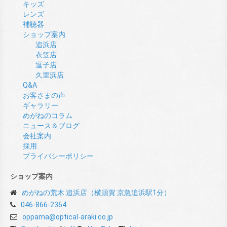
キッズ
レンズ
補聴器
ショップ案内
追浜店
衣笠店
逗子店
久里浜店
Q&A
お客さまの声
ギャラリー
めがねのコラム
ニュース＆ブログ
会社案内
採用
プライバシーポリシー
ショップ案内
めがねの荒木 追浜店（横須賀 京急追浜駅1分）
046-866-2364
oppama@optical-araki.co.jp