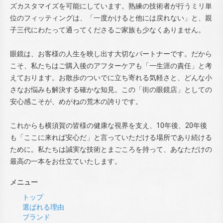
ズカスタマイズを可能にしています。熟練の技術者が行うミリ単
位のフィッティングは、「一度かけると他には戻れない」と、親
子三代にわたって通ってくださるご家族も少なくありません。
眼鏡は、お客様の人生を映し出す大切なパートナーです。だから
こそ、私たちはご購入後のアフターケアも「一生涯の責任」と考
えております。お散歩のついでに立ち寄れる気軽さと、どんな小
さなお悩みも解決する確かな知見。この「街の眼鏡店」としての
安心感こそが、めがねの荒木の誇りです。
これからも横須賀の皆様の健康な視界を支え、10年後、20年後
も「ここに来れば安心だ」と言っていただける場所であり続ける
ために。私たちは誠実な技術とまごころを持って、あなただけの
最高の一本をお仕立ていたします。
メニュー
トップ
選ばれる理由
ブランド