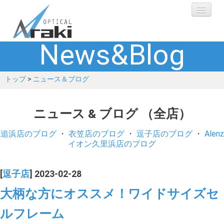
News&Blog
選ばれる理由
トップ
>
ニュース＆ブログ
ブランド
レンズ
ニュース & ブログ （全店）
補聴器
追浜店のブログ
・
衣笠店のブログ
・
逗子店のブログ
・
Alenz
イオン久里浜店のブログ
ショップ
[
逗子店
] 2023-02-28
Q&A
大柄な方にオススメ！ワイドサイズセ
ルフレーム
お客さまの声