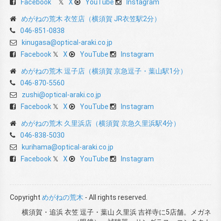
Facebook
X
YouTube
Instagram
めがねの荒木 衣笠店（横須賀 JR衣笠駅2分）
046-851-0838
kinugasa@optical-araki.co.jp
Facebook
X
YouTube
Instagram
めがねの荒木 逗子店（横須賀 京急逗子・葉山駅1分）
046-870-5560
zushi@optical-araki.co.jp
Facebook
X
YouTube
Instagram
めがねの荒木 久里浜店（横須賀 京急久里浜駅4分）
046-838-5030
kurihama@optical-araki.co.jp
Facebook
X
YouTube
Instagram
Copyright
めがねの荒木
- All rights reserved.
横須賀・追浜 衣笠 逗子・葉山 久里浜 吉祥寺に5店舗。メガネ