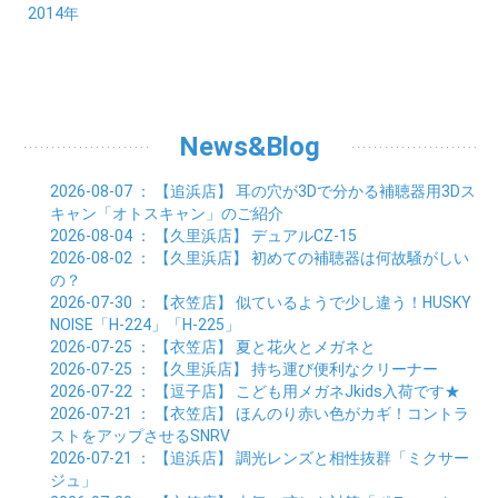
08月 (31)
09月 (27)
10月 (21)
11月 (21)
01月 (21)
12月 (36)
2014年
02月 (29)
03月 (30)
04月 (20)
05月 (31)
06月 (21)
07月 (22)
08月 (24)
09月 (20)
10月 (23)
11月 (31)
01月 (28)
12月 (8)
02月 (33)
03月 (21)
04月 (24)
05月 (24)
06月 (22)
07月 (26)
08月 (21)
09月 (20)
10月 (36)
11月 (8)
01月 (37)
02月 (32)
03月 (24)
04月 (22)
05月 (23)
06月 (30)
07月 (19)
08月 (27)
09月 (35)
10月 (2)
01月 (20)
02月 (18)
03月 (24)
04月 (22)
05月 (29)
06月 (20)
07月 (28)
08月 (38)
01月 (26)
02月 (20)
03月 (27)
04月 (26)
05月 (21)
06月 (26)
07月 (39)
01月 (22)
02月 (24)
03月 (24)
04月 (24)
News&Blog
05月 (24)
06月 (15)
01月 (23)
02月 (19)
03月 (24)
04月 (25)
05月 (10)
01月 (24)
02月 (20)
03月 (25)
04月 (9)
2026-08-07
： 【追浜店】
耳の穴が3Dで分かる補聴器用3Dス
01月 (23)
02月 (30)
03月 (7)
キャン「オトスキャン」のご紹介
01月 (33)
02月 (7)
2026-08-04
： 【久里浜店】
デュアルCZ-15
01月 (9)
2026-08-02
： 【久里浜店】
初めての補聴器は何故騒がしい
の？
2026-07-30
： 【衣笠店】
似ているようで少し違う！HUSKY
NOISE「H-224」「H-225」
2026-07-25
： 【衣笠店】
夏と花火とメガネと
2026-07-25
： 【久里浜店】
持ち運び便利なクリーナー
2026-07-22
： 【逗子店】
こども用メガネJkids入荷です★
2026-07-21
： 【衣笠店】
ほんのり赤い色がカギ！コントラ
ストをアップさせるSNRV
2026-07-21
： 【追浜店】
調光レンズと相性抜群「ミクサー
ジュ」