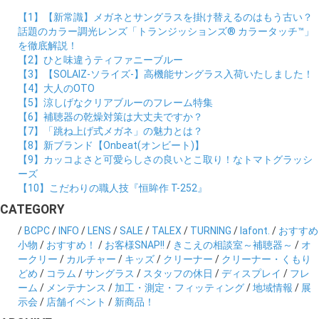
【1】【新常識】メガネとサングラスを掛け替えるのはもう古い？
話題のカラー調光レンズ「トランジッションズ® カラータッチ™」
を徹底解説！
【2】ひと味違うティファニーブルー
【3】【SOLAIZ-ソライズ-】高機能サングラス入荷いたしました！
【4】大人のOTO
【5】涼しげなクリアブルーのフレーム特集
【6】補聴器の乾燥対策は大丈夫ですか？
【7】「跳ね上げ式メガネ」の魅力とは？
【8】新ブランド【Onbeat(オンビート)】
【9】カッコよさと可愛らしさの良いとこ取り！なトマトグラッシ
ーズ
【10】こだわりの職人技『恒眸作 T-252』
CATEGORY
/
BCPC
/
INFO
/
LENS
/
SALE
/
TALEX
/
TURNING
/
lafont.
/
おすすめ
小物
/
おすすめ！
/
お客様SNAP!!
/
きこえの相談室～補聴器～
/
オ
ークリー
/
カルチャー
/
キッズ
/
クリーナー
/
クリーナー・くもり
どめ
/
コラム
/
サングラス
/
スタッフの休日
/
ディスプレイ
/
フレ
ーム
/
メンテナンス
/
加工・測定・フィッティング
/
地域情報
/
展
示会
/
店舗イベント
/
新商品！