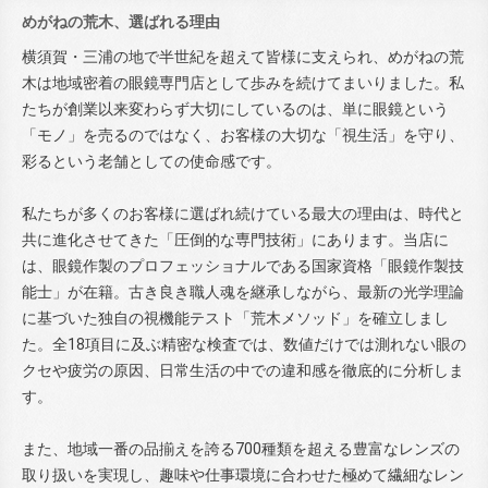
めがねの荒木、選ばれる理由
横須賀・三浦の地で半世紀を超えて皆様に支えられ、めがねの荒
木は地域密着の眼鏡専門店として歩みを続けてまいりました。私
たちが創業以来変わらず大切にしているのは、単に眼鏡という
「モノ」を売るのではなく、お客様の大切な「視生活」を守り、
彩るという老舗としての使命感です。
私たちが多くのお客様に選ばれ続けている最大の理由は、時代と
共に進化させてきた「圧倒的な専門技術」にあります。当店に
は、眼鏡作製のプロフェッショナルである国家資格「眼鏡作製技
能士」が在籍。古き良き職人魂を継承しながら、最新の光学理論
に基づいた独自の視機能テスト「荒木メソッド」を確立しまし
た。全18項目に及ぶ精密な検査では、数値だけでは測れない眼の
クセや疲労の原因、日常生活の中での違和感を徹底的に分析しま
す。
また、地域一番の品揃えを誇る700種類を超える豊富なレンズの
取り扱いを実現し、趣味や仕事環境に合わせた極めて繊細なレン