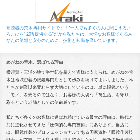
補聴器の荒木 専用サイトです！“一人でも多くの人に聞こえるよ
ろこびを120%提供する”だから私たちは、大切なお客様であるあ
なたの笑顔と安心のために、技術と知識を磨いています。
めがねの荒木、選ばれる理由
横須賀・三浦の地で半世紀を超えて皆様に支えられ、めがねの荒
木は地域密着の眼鏡専門店として歩みを続けてまいりました。私
たちが創業以来変わらず大切にしているのは、単に眼鏡という
「モノ」を売るのではなく、お客様の大切な「視生活」を守り、
彩るという老舗としての使命感です。
私たちが多くのお客様に選ばれ続けている最大の理由は、時代と
共に進化させてきた「圧倒的な専門技術」にあります。当店に
は、眼鏡作製のプロフェッショナルである国家資格「眼鏡作製技
能士」が在籍。古き良き職人魂を継承しながら、最新の光学理論