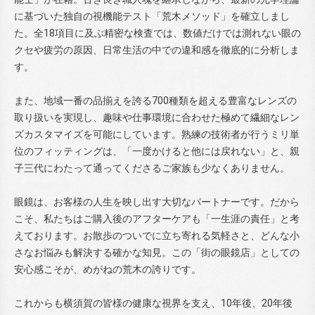
に基づいた独自の視機能テスト「荒木メソッド」を確立しまし
た。全18項目に及ぶ精密な検査では、数値だけでは測れない眼の
クセや疲労の原因、日常生活の中での違和感を徹底的に分析しま
す。
また、地域一番の品揃えを誇る700種類を超える豊富なレンズの
取り扱いを実現し、趣味や仕事環境に合わせた極めて繊細なレン
ズカスタマイズを可能にしています。熟練の技術者が行うミリ単
位のフィッティングは、「一度かけると他には戻れない」と、親
子三代にわたって通ってくださるご家族も少なくありません。
眼鏡は、お客様の人生を映し出す大切なパートナーです。だから
こそ、私たちはご購入後のアフターケアも「一生涯の責任」と考
えております。お散歩のついでに立ち寄れる気軽さと、どんな小
さなお悩みも解決する確かな知見。この「街の眼鏡店」としての
安心感こそが、めがねの荒木の誇りです。
これからも横須賀の皆様の健康な視界を支え、10年後、20年後