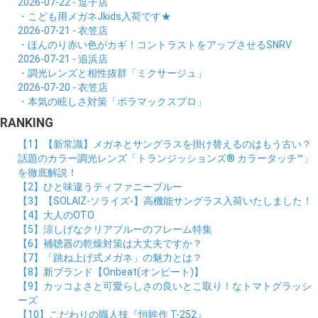
2026-07-22 - 逗子店
・こども用メガネJkids入荷です★
2026-07-21 - 衣笠店
・ほんのり赤い色がカギ！コントラストをアップさせるSNRV
2026-07-21 - 追浜店
・調光レンズと相性抜群「ミクサージュ」
2026-07-20 - 衣笠店
・本気の眩しさ対策「ポラマックスプロ」
RANKING
【1】【新常識】メガネとサングラスを掛け替えるのはもう古い？
話題のカラー調光レンズ「トランジッションズ® カラータッチ™」
を徹底解説！
【2】ひと味違うティファニーブルー
【3】【SOLAIZ-ソライズ-】高機能サングラス入荷いたしました！
【4】大人のOTO
【5】涼しげなクリアブルーのフレーム特集
【6】補聴器の乾燥対策は大丈夫ですか？
【7】「跳ね上げ式メガネ」の魅力とは？
【8】新ブランド【Onbeat(オンビート)】
【9】カッコよさと可愛らしさの良いとこ取り！なトマトグラッシ
ーズ
【10】こだわりの職人技『恒眸作 T-252』