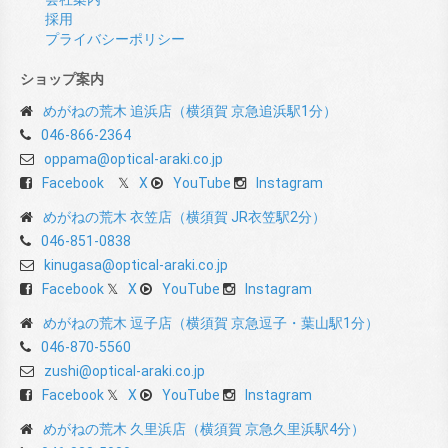
採用
プライバシーポリシー
ショップ案内
めがねの荒木 追浜店（横須賀 京急追浜駅1分）
046-866-2364
oppama@optical-araki.co.jp
Facebook
X
YouTube
Instagram
めがねの荒木 衣笠店（横須賀 JR衣笠駅2分）
046-851-0838
kinugasa@optical-araki.co.jp
Facebook
X
YouTube
Instagram
めがねの荒木 逗子店（横須賀 京急逗子・葉山駅1分）
046-870-5560
zushi@optical-araki.co.jp
Facebook
X
YouTube
Instagram
めがねの荒木 久里浜店（横須賀 京急久里浜駅4分）