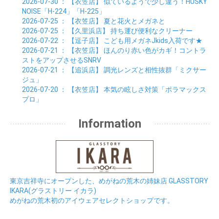
2026-07-30
： 【衣笠店】
似ているようで少し違う！HUSKY
NOISE「H-224」「H-225」
2026-07-25
： 【衣笠店】
夏と花火とメガネと
2026-07-25
： 【久里浜店】
持ち運び便利なクリーナー
2026-07-22
： 【逗子店】
こども用メガネJkids入荷です★
2026-07-21
： 【衣笠店】
ほんのり赤い色がカギ！コントラ
ストをアップさせるSNRV
2026-07-21
： 【追浜店】
調光レンズと相性抜群「ミクサー
ジュ」
2026-07-20
： 【衣笠店】
本気の眩しさ対策「ポラマックス
プロ」
Information
東京吉祥寺にオープンした、めがねの荒木の姉妹店 GLASSTORY
IKARA(グラストリー イカラ)
めがねの荒木初のアイウェアセレクトショップです。