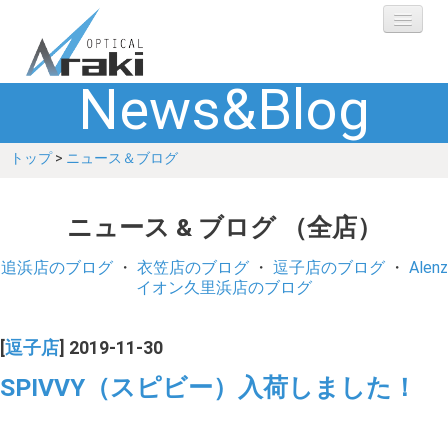
News&Blog
選ばれる理由
トップ
>
ニュース＆ブログ
ブランド
レンズ
ニュース & ブログ （全店）
補聴器
追浜店のブログ
・
衣笠店のブログ
・
逗子店のブログ
・
Alenz
イオン久里浜店のブログ
ショップ
[
逗子店
] 2019-11-30
Q&A
SPIVVY（スピビー）入荷しました！
お客さまの声