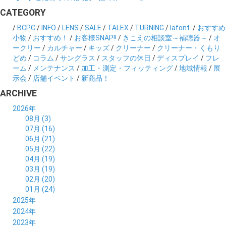
CATEGORY
/
BCPC
/
INFO
/
LENS
/
SALE
/
TALEX
/
TURNING
/
lafont.
/
おすすめ
小物
/
おすすめ！
/
お客様SNAP!!
/
きこえの相談室～補聴器～
/
オ
ークリー
/
カルチャー
/
キッズ
/
クリーナー
/
クリーナー・くもり
どめ
/
コラム
/
サングラス
/
スタッフの休日
/
ディスプレイ
/
フレ
ーム
/
メンテナンス
/
加工・測定・フィッティング
/
地域情報
/
展
示会
/
店舗イベント
/
新商品！
ARCHIVE
2026年
08月 (3)
07月 (16)
06月 (21)
05月 (22)
04月 (19)
03月 (19)
02月 (20)
01月 (24)
2025年
12月 (14)
2024年
11月 (17)
12月 (19)
2023年