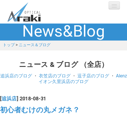
News&Blog
選ばれる理由
トップ
>
ニュース＆ブログ
ブランド
レンズ
ニュース & ブログ （全店）
補聴器
追浜店のブログ
・
衣笠店のブログ
・
逗子店のブログ
・
Alenz
イオン久里浜店のブログ
ショップ
[
追浜店
] 2018-08-31
Q&A
初心者むけの丸メガネ？
お客さまの声