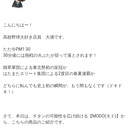
こんにちはー！
高校野球大好き店員 大浦です。
ただ今PM1:30
30分後には熱戦の火ぶたが切って落とされます！
雑草軍団による東北勢初の栄冠か
はたまたエリート集団による2度目の春夏連覇か
どちらに転んでも史上初の瞬間が、もう間もなくです（ドキド
キ！）
さて、本日は、チタンの可能性を広げ続ける【MODO(モド)】か
ら、こちらの商品のご紹介です。