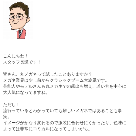
ギャラリー
コラム
ブログ
採用
こんにちわ！
スタッフ長瀬です！
皆さん、丸メガネって試したことありますか？
メガネ業界は少し前からクラシックブーム大旋風です。
芸能人やモデルさんも丸メガネでの露出も増え、若い方を中心に
大人気になってますね。
ただし！
流行っているとわかっていても難しいメガネではあることも事
実。
イメージがかなり変わるので服装に合わせにくかったり、色味に
よっては非常にコミカルになってしまいがち。