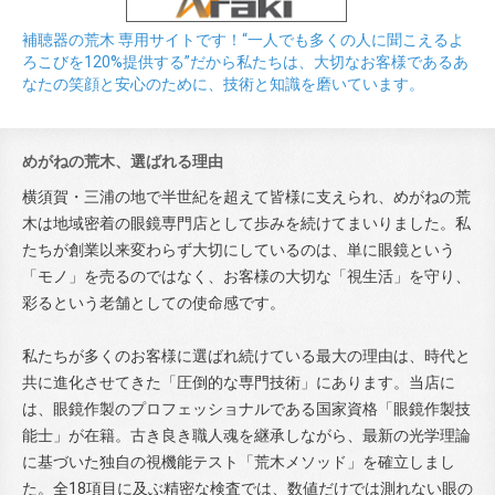
補聴器の荒木 専用サイトです！“一人でも多くの人に聞こえるよ
ろこびを120%提供する”だから私たちは、大切なお客様であるあ
なたの笑顔と安心のために、技術と知識を磨いています。
めがねの荒木、選ばれる理由
横須賀・三浦の地で半世紀を超えて皆様に支えられ、めがねの荒
木は地域密着の眼鏡専門店として歩みを続けてまいりました。私
たちが創業以来変わらず大切にしているのは、単に眼鏡という
「モノ」を売るのではなく、お客様の大切な「視生活」を守り、
彩るという老舗としての使命感です。
私たちが多くのお客様に選ばれ続けている最大の理由は、時代と
共に進化させてきた「圧倒的な専門技術」にあります。当店に
は、眼鏡作製のプロフェッショナルである国家資格「眼鏡作製技
能士」が在籍。古き良き職人魂を継承しながら、最新の光学理論
に基づいた独自の視機能テスト「荒木メソッド」を確立しまし
た。全18項目に及ぶ精密な検査では、数値だけでは測れない眼の