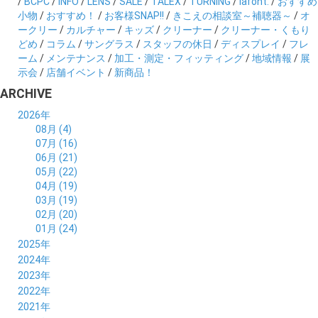
/
BCPC
/
INFO
/
LENS
/
SALE
/
TALEX
/
TURNING
/
lafont.
/
おすすめ
小物
/
おすすめ！
/
お客様SNAP!!
/
きこえの相談室～補聴器～
/
オ
ークリー
/
カルチャー
/
キッズ
/
クリーナー
/
クリーナー・くもり
どめ
/
コラム
/
サングラス
/
スタッフの休日
/
ディスプレイ
/
フレ
ーム
/
メンテナンス
/
加工・測定・フィッティング
/
地域情報
/
展
示会
/
店舗イベント
/
新商品！
ARCHIVE
2026年
08月 (4)
07月 (16)
06月 (21)
05月 (22)
04月 (19)
03月 (19)
02月 (20)
01月 (24)
2025年
12月 (14)
2024年
11月 (17)
12月 (19)
2023年
10月 (21)
11月 (21)
12月 (19)
2022年
09月 (20)
10月 (23)
11月 (19)
12月 (36)
2021年
08月 (20)
09月 (23)