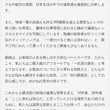
クセや疲労の原因、日常生活の中での違和感を徹底的に分析しま
す。
また、地域一番の品揃えを誇る700種類を超える豊富なレンズの
取り扱いを実現し、趣味や仕事環境に合わせた極めて繊細なレン
ズカスタマイズを可能にしています。熟練の技術者が行うミリ単
位のフィッティングは、「一度かけると他には戻れない」と、親
子三代にわたって通ってくださるご家族も少なくありません。
眼鏡は、お客様の人生を映し出す大切なパートナーです。だから
こそ、私たちはご購入後のアフターケアも「一生涯の責任」と考
えております。お散歩のついでに立ち寄れる気軽さと、どんな小
さなお悩みも解決する確かな知見。この「街の眼鏡店」としての
安心感こそが、めがねの荒木の誇りです。
これからも横須賀の皆様の健康な視界を支え、10年後、20年後
も「ここに来れば安心だ」と言っていただける場所であり続ける
ために。私たちは誠実な技術とまごころを持って、あなただけの