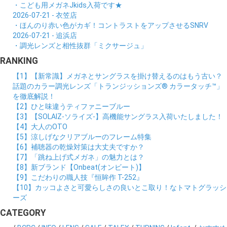
・こども用メガネJkids入荷です★
2026-07-21 - 衣笠店
・ほんのり赤い色がカギ！コントラストをアップさせるSNRV
2026-07-21 - 追浜店
・調光レンズと相性抜群「ミクサージュ」
RANKING
【1】【新常識】メガネとサングラスを掛け替えるのはもう古い？
話題のカラー調光レンズ「トランジッションズ® カラータッチ™」
を徹底解説！
【2】ひと味違うティファニーブルー
【3】【SOLAIZ-ソライズ-】高機能サングラス入荷いたしました！
【4】大人のOTO
【5】涼しげなクリアブルーのフレーム特集
【6】補聴器の乾燥対策は大丈夫ですか？
【7】「跳ね上げ式メガネ」の魅力とは？
【8】新ブランド【Onbeat(オンビート)】
【9】こだわりの職人技『恒眸作 T-252』
【10】カッコよさと可愛らしさの良いとこ取り！なトマトグラッシ
ーズ
CATEGORY