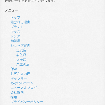
最高の一本をお仕立ていたします。
メニュー
トップ
選ばれる理由
ブランド
キッズ
レンズ
補聴器
ショップ案内
追浜店
衣笠店
逗子店
久里浜店
Q&A
お客さまの声
ギャラリー
めがねのコラム
ニュース＆ブログ
会社案内
採用
プライバシーポリシー