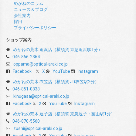
めがねのコラム
ニュース＆ブログ
会社案内
採用
プライバシーポリシー
ショップ案内
めがねの荒木 追浜店（横須賀 京急追浜駅1分）
046-866-2364
oppama@optical-araki.co.jp
Facebook
X
YouTube
Instagram
めがねの荒木 衣笠店（横須賀 JR衣笠駅2分）
046-851-0838
kinugasa@optical-araki.co.jp
Facebook
X
YouTube
Instagram
めがねの荒木 逗子店（横須賀 京急逗子・葉山駅1分）
046-870-5560
zushi@optical-araki.co.jp
Facebook
X
YouTube
Instagram