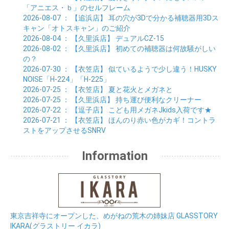
01月 (33)
02月 (7)
「アニエス・ｂ」のセルフレーム
01月 (9)
2026-08-07
： 【追浜店】
耳の穴が3Dで分かる補聴器用3Dス
キャン「オトスキャン」のご紹介
2026-08-04
： 【久里浜店】
デュアルCZ-15
2026-08-02
： 【久里浜店】
初めての補聴器は何故騒がしい
の？
2026-07-30
： 【衣笠店】
似ているようで少し違う！HUSKY
NOISE「H-224」「H-225」
2026-07-25
： 【衣笠店】
夏と花火とメガネと
2026-07-25
： 【久里浜店】
持ち運び便利なクリーナー
2026-07-22
： 【逗子店】
こども用メガネJkids入荷です★
2026-07-21
： 【衣笠店】
ほんのり赤い色がカギ！コントラ
ストをアップさせるSNRV
Information
東京吉祥寺にオープンした、めがねの荒木の姉妹店 GLASSTORY
IKARA(グラストリー イカラ)