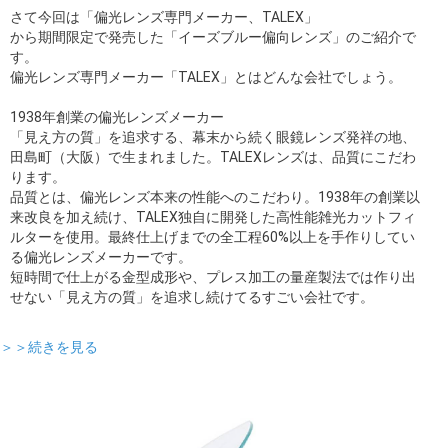
さて今回は「偏光レンズ専門メーカー、TALEX」
から期間限定で発売した「イーズブルー偏向レンズ」のご紹介で
す。
偏光レンズ専門メーカー「TALEX」とはどんな会社でしょう。
1938年創業の偏光レンズメーカー
「見え方の質」を追求する、幕末から続く眼鏡レンズ発祥の地、
田島町（大阪）で生まれました。TALEXレンズは、品質にこだわ
ります。
品質とは、偏光レンズ本来の性能へのこだわり。1938年の創業以
来改良を加え続け、TALEX独自に開発した高性能雑光カットフィ
ルターを使用。最終仕上げまでの全工程60%以上を手作りしてい
る偏光レンズメーカーです。
短時間で仕上がる金型成形や、プレス加工の量産製法では作り出
せない「見え方の質」を追求し続けてるすごい会社です。
＞＞続きを見る