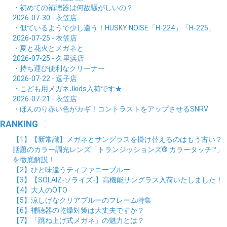
・初めての補聴器は何故騒がしいの？
2026-07-30 - 衣笠店
・似ているようで少し違う！HUSKY NOISE「H-224」「H-225」
2026-07-25 - 衣笠店
・夏と花火とメガネと
2026-07-25 - 久里浜店
・持ち運び便利なクリーナー
2026-07-22 - 逗子店
・こども用メガネJkids入荷です★
2026-07-21 - 衣笠店
・ほんのり赤い色がカギ！コントラストをアップさせるSNRV
RANKING
【1】【新常識】メガネとサングラスを掛け替えるのはもう古い？
話題のカラー調光レンズ「トランジッションズ® カラータッチ™」
を徹底解説！
【2】ひと味違うティファニーブルー
【3】【SOLAIZ-ソライズ-】高機能サングラス入荷いたしました！
【4】大人のOTO
【5】涼しげなクリアブルーのフレーム特集
【6】補聴器の乾燥対策は大丈夫ですか？
【7】「跳ね上げ式メガネ」の魅力とは？