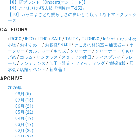
【8】新ブランド【Onbeat(オンビート)】
【9】こだわりの職人技『恒眸作 T-252』
【10】カッコよさと可愛らしさの良いとこ取り！なトマトグラッシ
ーズ
CATEGORY
/
BCPC
/
INFO
/
LENS
/
SALE
/
TALEX
/
TURNING
/
lafont.
/
おすすめ
小物
/
おすすめ！
/
お客様SNAP!!
/
きこえの相談室～補聴器～
/
オ
ークリー
/
カルチャー
/
キッズ
/
クリーナー
/
クリーナー・くもり
どめ
/
コラム
/
サングラス
/
スタッフの休日
/
ディスプレイ
/
フレ
ーム
/
メンテナンス
/
加工・測定・フィッティング
/
地域情報
/
展
示会
/
店舗イベント
/
新商品！
ARCHIVE
2026年
08月 (5)
07月 (16)
06月 (21)
05月 (22)
04月 (19)
03月 (19)
02月 (20)
01月 (24)