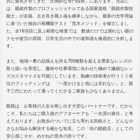
共に進化させてきた「圧倒的な専門技術」にあります。当店に
は、眼鏡作製のプロフェッショナルである国家資格「眼鏡作製技
能士」が在籍。古き良き職人魂を継承しながら、最新の光学理論
に基づいた独自の視機能テスト「荒木メソッド」を確立しまし
た。全18項目に及ぶ精密な検査では、数値だけでは測れない眼の
クセや疲労の原因、日常生活の中での違和感を徹底的に分析しま
す。
また、地域一番の品揃えを誇る700種類を超える豊富なレンズの
取り扱いを実現し、趣味や仕事環境に合わせた極めて繊細なレン
ズカスタマイズを可能にしています。熟練の技術者が行うミリ単
位のフィッティングは、「一度かけると他には戻れない」と、親
子三代にわたって通ってくださるご家族も少なくありません。
眼鏡は、お客様の人生を映し出す大切なパートナーです。だから
こそ、私たちはご購入後のアフターケアも「一生涯の責任」と考
えております。お散歩のついでに立ち寄れる気軽さと、どんな小
さなお悩みも解決する確かな知見。この「街の眼鏡店」としての
安心感こそが、めがねの荒木の誇りです。