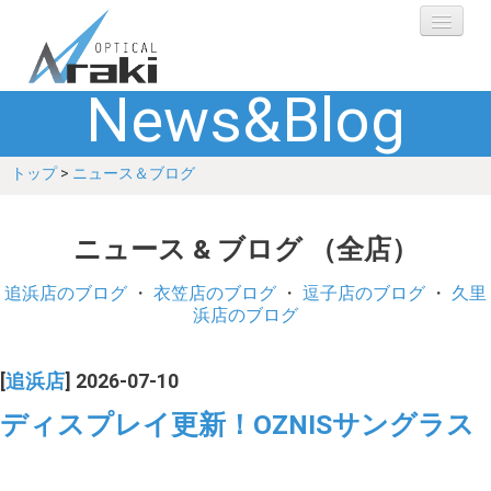
News&Blog
選ばれる理由
トップ
>
ニュース＆ブログ
ブランド
レンズ
ニュース & ブログ （全店）
補聴器
追浜店のブログ
・
衣笠店のブログ
・
逗子店のブログ
・
久里
浜店のブログ
ショップ
[
追浜店
] 2026-07-10
Q&A
ディスプレイ更新！OZNISサングラス
お客さまの声