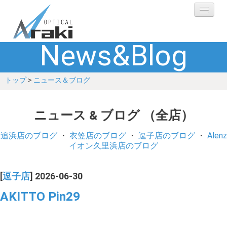
News&Blog
選ばれる理由
トップ
>
ニュース＆ブログ
ブランド
レンズ
ニュース & ブログ （全店）
補聴器
追浜店のブログ
・
衣笠店のブログ
・
逗子店のブログ
・
Alenz
イオン久里浜店のブログ
ショップ
[
逗子店
] 2026-06-30
Q&A
AKITTO Pin29
お客さまの声