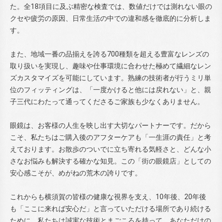
た。全18項目に及ぶ精密な検査では、数値だけでは測れない眼の
クセや疲労の原因、日常生活の中での違和感を徹底的に分析しま
す。
また、地域一番の品揃えを誇る700種類を超える豊富なレンズの
取り扱いを実現し、趣味や仕事環境に合わせた極めて繊細なレン
ズカスタマイズを可能にしています。熟練の技術者が行うミリ単
位のフィッティングは、「一度かけると他には戻れない」と、親
子三代にわたって通ってくださるご家族も少なくありません。
眼鏡は、お客様の人生を映し出す大切なパートナーです。だから
こそ、私たちはご購入後のアフターケアも「一生涯の責任」と考
えております。お散歩のついでに立ち寄れる気軽さと、どんな小
さなお悩みも解決する確かな知見。この「街の眼鏡店」としての
安心感こそが、めがねの荒木の誇りです。
これからも横須賀の皆様の健康な視界を支え、10年後、20年後
も「ここに来れば安心だ」と言っていただける場所であり続ける
ために。私たちは誠実な技術とまごころを持って、あなただけの