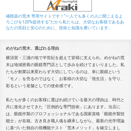
補聴器の荒木 専用サイトです！“一人でも多くの人に聞こえるよ
ろこびを120%提供する”だから私たちは、大切なお客様であるあ
なたの笑顔と安心のために、技術と知識を磨いています。
めがねの荒木、選ばれる理由
横須賀・三浦の地で半世紀を超えて皆様に支えられ、めがねの荒
木は地域密着の眼鏡専門店として歩みを続けてまいりました。私
たちが創業以来変わらず大切にしているのは、単に眼鏡という
「モノ」を売るのではなく、お客様の大切な「視生活」を守り、
彩るという老舗としての使命感です。
私たちが多くのお客様に選ばれ続けている最大の理由は、時代と
共に進化させてきた「圧倒的な専門技術」にあります。当店に
は、眼鏡作製のプロフェッショナルである国家資格「眼鏡作製技
能士」が在籍。古き良き職人魂を継承しながら、最新の光学理論
に基づいた独自の視機能テスト「荒木メソッド」を確立しまし