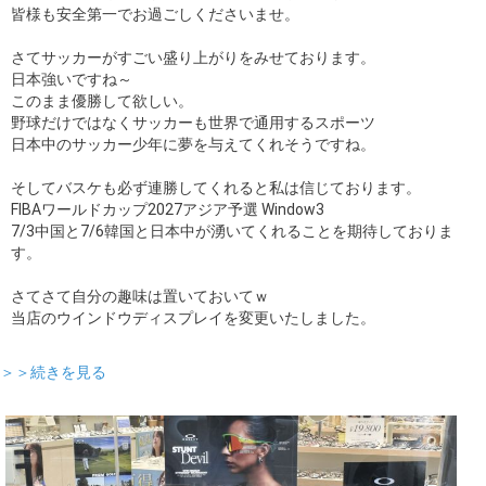
皆様も安全第一でお過ごしくださいませ。
さてサッカーがすごい盛り上がりをみせております。
日本強いですね～
このまま優勝して欲しい。
野球だけではなくサッカーも世界で通用するスポーツ
日本中のサッカー少年に夢を与えてくれそうですね。
そしてバスケも必ず連勝してくれると私は信じております。
FIBAワールドカップ2027アジア予選 Window3
7/3中国と7/6韓国と日本中が湧いてくれることを期待しておりま
す。
さてさて自分の趣味は置いておいてｗ
当店のウインドウディスプレイを変更いたしました。
＞＞続きを見る