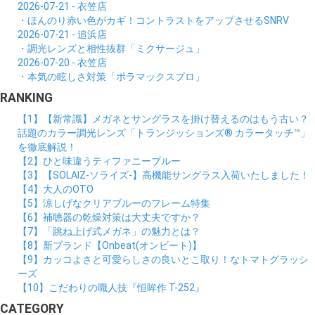
2026-07-21 - 衣笠店
・ほんのり赤い色がカギ！コントラストをアップさせるSNRV
2026-07-21 - 追浜店
・調光レンズと相性抜群「ミクサージュ」
2026-07-20 - 衣笠店
・本気の眩しさ対策「ポラマックスプロ」
RANKING
【1】【新常識】メガネとサングラスを掛け替えるのはもう古い？
話題のカラー調光レンズ「トランジッションズ® カラータッチ™」
を徹底解説！
【2】ひと味違うティファニーブルー
【3】【SOLAIZ-ソライズ-】高機能サングラス入荷いたしました！
【4】大人のOTO
【5】涼しげなクリアブルーのフレーム特集
【6】補聴器の乾燥対策は大丈夫ですか？
【7】「跳ね上げ式メガネ」の魅力とは？
【8】新ブランド【Onbeat(オンビート)】
【9】カッコよさと可愛らしさの良いとこ取り！なトマトグラッシ
ーズ
【10】こだわりの職人技『恒眸作 T-252』
CATEGORY