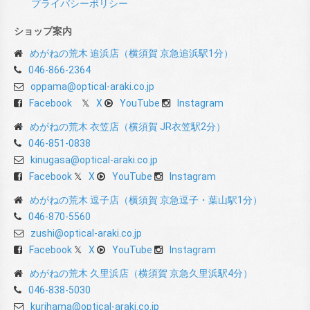
プライバシーポリシー
ショップ案内
めがねの荒木 追浜店（横須賀 京急追浜駅1分）
046-866-2364
oppama@optical-araki.co.jp
Facebook
X
YouTube
Instagram
めがねの荒木 衣笠店（横須賀 JR衣笠駅2分）
046-851-0838
kinugasa@optical-araki.co.jp
Facebook
X
YouTube
Instagram
めがねの荒木 逗子店（横須賀 京急逗子・葉山駅1分）
046-870-5560
zushi@optical-araki.co.jp
Facebook
X
YouTube
Instagram
めがねの荒木 久里浜店（横須賀 京急久里浜駅4分）
046-838-5030
kurihama@optical-araki.co.jp