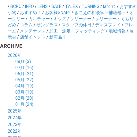
/
BCPC
/
INFO
/
LENS
/
SALE
/
TALEX
/
TURNING
/
lafont.
/
おすすめ
小物
/
おすすめ！
/
お客様SNAP!!
/
きこえの相談室～補聴器～
/
オ
ークリー
/
カルチャー
/
キッズ
/
クリーナー
/
クリーナー・くもり
どめ
/
コラム
/
サングラス
/
スタッフの休日
/
ディスプレイ
/
フレ
ーム
/
メンテナンス
/
加工・測定・フィッティング
/
地域情報
/
展
示会
/
店舗イベント
/
新商品！
ARCHIVE
2026年
08月 (3)
07月 (16)
06月 (21)
05月 (22)
04月 (19)
03月 (19)
02月 (20)
01月 (24)
2025年
12月 (14)
2024年
11月 (17)
12月 (19)
2023年
10月 (21)
11月 (21)
12月 (19)
2022年
09月 (20)
10月 (23)
11月 (19)