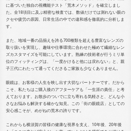
に基づいた独自の視機能テスト「荒木メソッド」を確立しまし
た。全18項目に及ぶ精密な検査では、数値だけでは測れない眼の
クセや疲労の原因、日常生活の中での違和感を徹底的に分析しま
す。
また、地域一番の品揃えを誇る700種類を超える豊富なレンズの
取り扱いを実現し、趣味や仕事環境に合わせた極めて繊細なレン
ズカスタマイズを可能にしています。熟練の技術者が行うミリ単
位のフィッティングは、「一度かけると他には戻れない」と、親
子三代にわたって通ってくださるご家族も少なくありません。
眼鏡は、お客様の人生を映し出す大切なパートナーです。だから
こそ、私たちはご購入後のアフターケアも「一生涯の責任」と考
えております。お散歩のついでに立ち寄れる気軽さと、どんな小
さなお悩みも解決する確かな知見。この「街の眼鏡店」としての
安心感こそが、めがねの荒木の誇りです。
これからも横須賀の皆様の健康な視界を支え、10年後、20年後