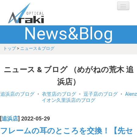
News&Blog
選ばれる理由
トップ
>
ニュース＆ブログ
ブランド
レンズ
ニュース & ブログ （めがねの荒木 追
浜店）
補聴器
追浜店のブログ
・
衣笠店のブログ
・
逗子店のブログ
・
Alenz
ショップ
イオン久里浜店のブログ
Q&A
[
追浜店
] 2022-05-29
フレームの耳のところを交換！【先セ
お客さまの声