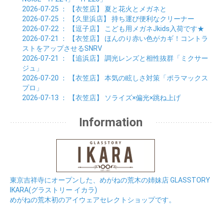
2026-07-25
： 【衣笠店】
夏と花火とメガネと
2026-07-25
： 【久里浜店】
持ち運び便利なクリーナー
2026-07-22
： 【逗子店】
こども用メガネJkids入荷です★
2026-07-21
： 【衣笠店】
ほんのり赤い色がカギ！コントラ
ストをアップさせるSNRV
2026-07-21
： 【追浜店】
調光レンズと相性抜群「ミクサー
ジュ」
2026-07-20
： 【衣笠店】
本気の眩しさ対策「ポラマックス
プロ」
2026-07-13
： 【衣笠店】
ソライズ×偏光×跳ね上げ
Information
東京吉祥寺にオープンした、めがねの荒木の姉妹店 GLASSTORY
IKARA(グラストリー イカラ)
めがねの荒木初のアイウェアセレクトショップです。