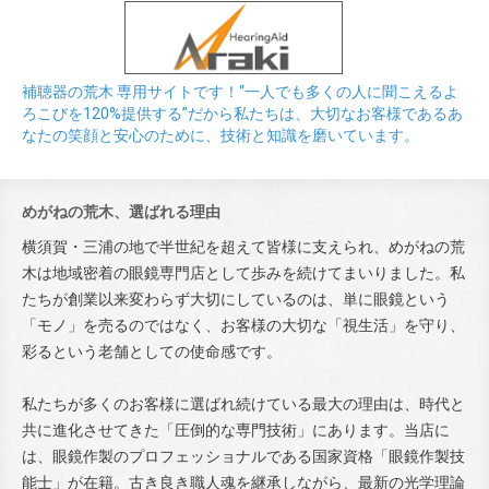
補聴器の荒木 専用サイトです！“一人でも多くの人に聞こえるよ
ろこびを120%提供する”だから私たちは、大切なお客様であるあ
なたの笑顔と安心のために、技術と知識を磨いています。
めがねの荒木、選ばれる理由
横須賀・三浦の地で半世紀を超えて皆様に支えられ、めがねの荒
木は地域密着の眼鏡専門店として歩みを続けてまいりました。私
たちが創業以来変わらず大切にしているのは、単に眼鏡という
「モノ」を売るのではなく、お客様の大切な「視生活」を守り、
彩るという老舗としての使命感です。
私たちが多くのお客様に選ばれ続けている最大の理由は、時代と
共に進化させてきた「圧倒的な専門技術」にあります。当店に
は、眼鏡作製のプロフェッショナルである国家資格「眼鏡作製技
能士」が在籍。古き良き職人魂を継承しながら、最新の光学理論