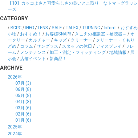
【10】カッコよさと可愛らしさの良いとこ取り！なトマトグラッシ
ーズ
CATEGORY
/
BCPC
/
INFO
/
LENS
/
SALE
/
TALEX
/
TURNING
/
lafont.
/
おすすめ
小物
/
おすすめ！
/
お客様SNAP!!
/
きこえの相談室～補聴器～
/
オ
ークリー
/
カルチャー
/
キッズ
/
クリーナー
/
クリーナー・くもり
どめ
/
コラム
/
サングラス
/
スタッフの休日
/
ディスプレイ
/
フレ
ーム
/
メンテナンス
/
加工・測定・フィッティング
/
地域情報
/
展
示会
/
店舗イベント
/
新商品！
ARCHIVE
2026年
07月 (3)
06月 (8)
05月 (8)
04月 (8)
03月 (6)
02月 (6)
01月 (6)
2025年
12月 (5)
2024年