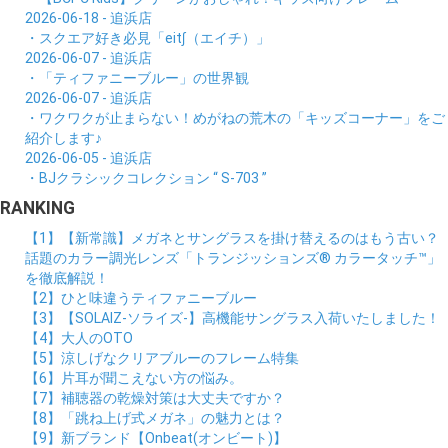
2026-06-18 - 追浜店
・スクエア好き必見「eit∫（エイチ）」
2026-06-07 - 追浜店
・「ティファニーブルー」の世界観
2026-06-07 - 追浜店
・ワクワクが止まらない！めがねの荒木の「キッズコーナー」をご
紹介します♪
2026-06-05 - 追浜店
・BJクラシックコレクション “ S-703 ”
RANKING
【1】【新常識】メガネとサングラスを掛け替えるのはもう古い？
話題のカラー調光レンズ「トランジッションズ® カラータッチ™」
を徹底解説！
【2】ひと味違うティファニーブルー
【3】【SOLAIZ-ソライズ-】高機能サングラス入荷いたしました！
【4】大人のOTO
【5】涼しげなクリアブルーのフレーム特集
【6】片耳が聞こえない方の悩み。
【7】補聴器の乾燥対策は大丈夫ですか？
【8】「跳ね上げ式メガネ」の魅力とは？
【9】新ブランド【Onbeat(オンビート)】