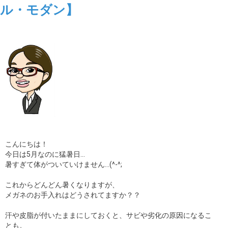
ル・モダン】
ギャラリー
コラム
ブログ
採用
こんにちは！
今日は5月なのに猛暑日…
暑すぎて体がついていけません…(^-^;
これからどんどん暑くなりますが、
メガネのお手入れはどうされてますか？？
汗や皮脂が付いたままにしておくと、サビや劣化の原因になるこ
とも。