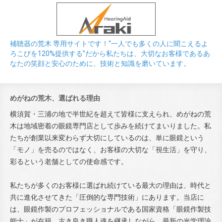
補聴器の荒木 専用サイトです！“一人でも多くの人に聞こえるよ
ろこびを120%提供する”だから私たちは、大切なお客様であるあ
なたの笑顔と安心のために、技術と知識を磨いています。
めがねの荒木、選ばれる理由
横須賀・三浦の地で半世紀を超えて皆様に支えられ、めがねの荒
木は地域密着の眼鏡専門店として歩みを続けてまいりました。私
たちが創業以来変わらず大切にしているのは、単に眼鏡という
「モノ」を売るのではなく、お客様の大切な「視生活」を守り、
彩るという老舗としての使命感です。
私たちが多くのお客様に選ばれ続けている最大の理由は、時代と
共に進化させてきた「圧倒的な専門技術」にあります。当店に
は、眼鏡作製のプロフェッショナルである国家資格「眼鏡作製技
能士」が在籍。古き良き職人魂を継承しながら、最新の光学理論