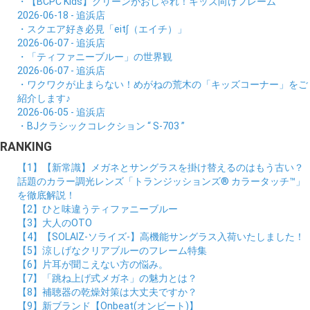
・【BCPC Kids】グリーンがおしゃれ！キッズ向けフレーム
2026-06-18 - 追浜店
・スクエア好き必見「eit∫（エイチ）」
2026-06-07 - 追浜店
・「ティファニーブルー」の世界観
2026-06-07 - 追浜店
・ワクワクが止まらない！めがねの荒木の「キッズコーナー」をご
紹介します♪
2026-06-05 - 追浜店
・BJクラシックコレクション “ S-703 ”
RANKING
【1】【新常識】メガネとサングラスを掛け替えるのはもう古い？
話題のカラー調光レンズ「トランジッションズ® カラータッチ™」
を徹底解説！
【2】ひと味違うティファニーブルー
【3】大人のOTO
【4】【SOLAIZ-ソライズ-】高機能サングラス入荷いたしました！
【5】涼しげなクリアブルーのフレーム特集
【6】片耳が聞こえない方の悩み。
【7】「跳ね上げ式メガネ」の魅力とは？
【8】補聴器の乾燥対策は大丈夫ですか？
【9】新ブランド【Onbeat(オンビート)】