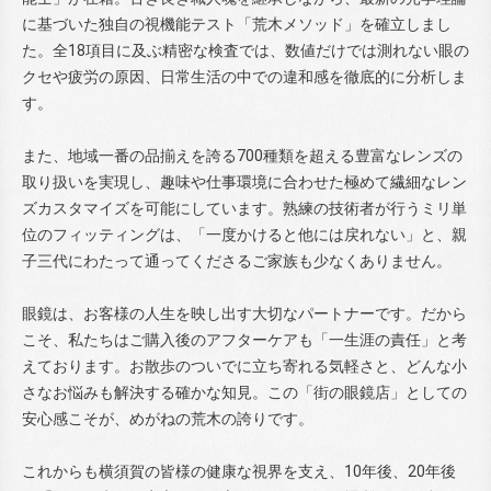
に基づいた独自の視機能テスト「荒木メソッド」を確立しまし
た。全18項目に及ぶ精密な検査では、数値だけでは測れない眼の
クセや疲労の原因、日常生活の中での違和感を徹底的に分析しま
す。
また、地域一番の品揃えを誇る700種類を超える豊富なレンズの
取り扱いを実現し、趣味や仕事環境に合わせた極めて繊細なレン
ズカスタマイズを可能にしています。熟練の技術者が行うミリ単
位のフィッティングは、「一度かけると他には戻れない」と、親
子三代にわたって通ってくださるご家族も少なくありません。
眼鏡は、お客様の人生を映し出す大切なパートナーです。だから
こそ、私たちはご購入後のアフターケアも「一生涯の責任」と考
えております。お散歩のついでに立ち寄れる気軽さと、どんな小
さなお悩みも解決する確かな知見。この「街の眼鏡店」としての
安心感こそが、めがねの荒木の誇りです。
これからも横須賀の皆様の健康な視界を支え、10年後、20年後