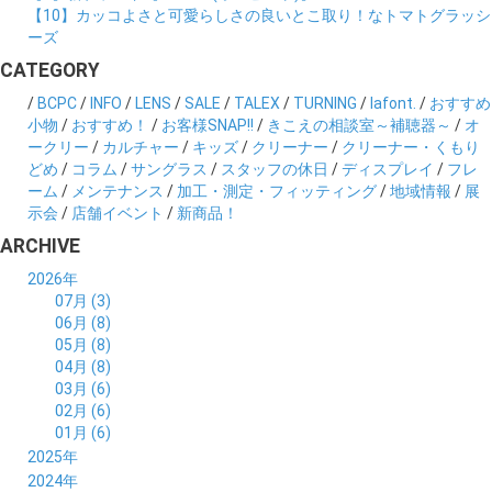
【10】カッコよさと可愛らしさの良いとこ取り！なトマトグラッシ
ーズ
CATEGORY
/
BCPC
/
INFO
/
LENS
/
SALE
/
TALEX
/
TURNING
/
lafont.
/
おすすめ
小物
/
おすすめ！
/
お客様SNAP!!
/
きこえの相談室～補聴器～
/
オ
ークリー
/
カルチャー
/
キッズ
/
クリーナー
/
クリーナー・くもり
どめ
/
コラム
/
サングラス
/
スタッフの休日
/
ディスプレイ
/
フレ
ーム
/
メンテナンス
/
加工・測定・フィッティング
/
地域情報
/
展
示会
/
店舗イベント
/
新商品！
ARCHIVE
2026年
07月 (3)
06月 (8)
05月 (8)
04月 (8)
03月 (6)
02月 (6)
01月 (6)
2025年
12月 (5)
2024年