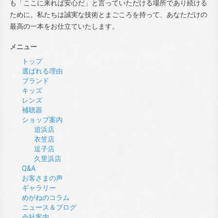
も「ここに来れば安心だ」と言っていただける場所であり続ける
ために。私たちは誠実な技術とまごころを持って、あなただけの
最高の一本をお仕立ていたします。
メニュー
トップ
選ばれる理由
ブランド
キッズ
レンズ
補聴器
ショップ案内
追浜店
衣笠店
逗子店
久里浜店
Q&A
お客さまの声
ギャラリー
めがねのコラム
ニュース＆ブログ
会社案内