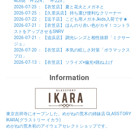
NOISE「H-224」「H-225」
2026-07-25
： 【衣笠店】
夏と花火とメガネと
2026-07-25
： 【久里浜店】
持ち運び便利なクリーナー
2026-07-22
： 【逗子店】
こども用メガネJkids入荷です★
2026-07-21
： 【衣笠店】
ほんのり赤い色がカギ！コントラ
ストをアップさせるSNRV
2026-07-21
： 【追浜店】
調光レンズと相性抜群「ミクサー
ジュ」
2026-07-20
： 【衣笠店】
本気の眩しさ対策「ポラマックス
プロ」
2026-07-13
： 【衣笠店】
ソライズ×偏光×跳ね上げ
Information
東京吉祥寺にオープンした、めがねの荒木の姉妹店 GLASSTORY
IKARA(グラストリー イカラ)
めがねの荒木初のアイウェアセレクトショップです。