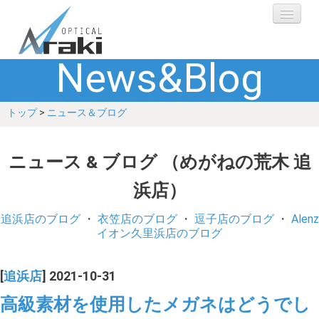
News&Blog
選ばれる理由
トップ
>
ニュース＆ブログ
ブランド
レンズ
ニュース & ブログ （めがねの荒木 追
浜店）
補聴器
追浜店のブログ
・
衣笠店のブログ
・
逗子店のブログ
・
Alenz
ショップ
イオン久里浜店のブログ
Q&A
[
追浜店
] 2021-10-31
高級素材を使用したメガネはどうでし
お客さまの声