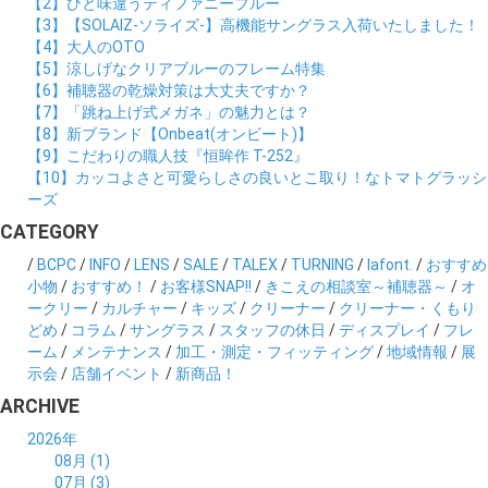
【2】ひと味違うティファニーブルー
【3】【SOLAIZ-ソライズ-】高機能サングラス入荷いたしました！
【4】大人のOTO
【5】涼しげなクリアブルーのフレーム特集
【6】補聴器の乾燥対策は大丈夫ですか？
【7】「跳ね上げ式メガネ」の魅力とは？
【8】新ブランド【Onbeat(オンビート)】
【9】こだわりの職人技『恒眸作 T-252』
【10】カッコよさと可愛らしさの良いとこ取り！なトマトグラッシ
ーズ
CATEGORY
/
BCPC
/
INFO
/
LENS
/
SALE
/
TALEX
/
TURNING
/
lafont.
/
おすすめ
小物
/
おすすめ！
/
お客様SNAP!!
/
きこえの相談室～補聴器～
/
オ
ークリー
/
カルチャー
/
キッズ
/
クリーナー
/
クリーナー・くもり
どめ
/
コラム
/
サングラス
/
スタッフの休日
/
ディスプレイ
/
フレ
ーム
/
メンテナンス
/
加工・測定・フィッティング
/
地域情報
/
展
示会
/
店舗イベント
/
新商品！
ARCHIVE
2026年
08月 (1)
07月 (3)