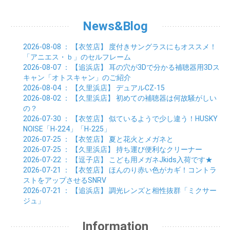
04月 (6)
05月 (8)
06月 (7)
07月 (7)
08月 (8)
01月 (7)
02月 (6)
03月 (7)
04月 (8)
05月 (5)
06月 (9)
07月 (10)
01月 (7)
02月 (8)
03月 (7)
04月 (3)
News&Blog
05月 (6)
06月 (4)
01月 (7)
02月 (6)
03月 (5)
04月 (7)
01月 (8)
02月 (6)
03月 (7)
2026-08-08
： 【衣笠店】
度付きサングラスにもオススメ！
01月 (6)
02月 (8)
「アニエス・ｂ」のセルフレーム
01月 (8)
2026-08-07
： 【追浜店】
耳の穴が3Dで分かる補聴器用3Dス
キャン「オトスキャン」のご紹介
2026-08-04
： 【久里浜店】
デュアルCZ-15
2026-08-02
： 【久里浜店】
初めての補聴器は何故騒がしい
の？
2026-07-30
： 【衣笠店】
似ているようで少し違う！HUSKY
NOISE「H-224」「H-225」
2026-07-25
： 【衣笠店】
夏と花火とメガネと
2026-07-25
： 【久里浜店】
持ち運び便利なクリーナー
2026-07-22
： 【逗子店】
こども用メガネJkids入荷です★
2026-07-21
： 【衣笠店】
ほんのり赤い色がカギ！コントラ
ストをアップさせるSNRV
2026-07-21
： 【追浜店】
調光レンズと相性抜群「ミクサー
ジュ」
Information