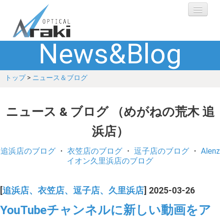
News&Blog
選ばれる理由
トップ
>
ニュース＆ブログ
ブランド
レンズ
ニュース & ブログ （めがねの荒木 追
浜店）
補聴器
追浜店のブログ
・
衣笠店のブログ
・
逗子店のブログ
・
Alenz
ショップ
イオン久里浜店のブログ
Q&A
[
追浜店、衣笠店、逗子店、久里浜店
] 2025-03-26
YouTubeチャンネルに新しい動画をア
お客さまの声