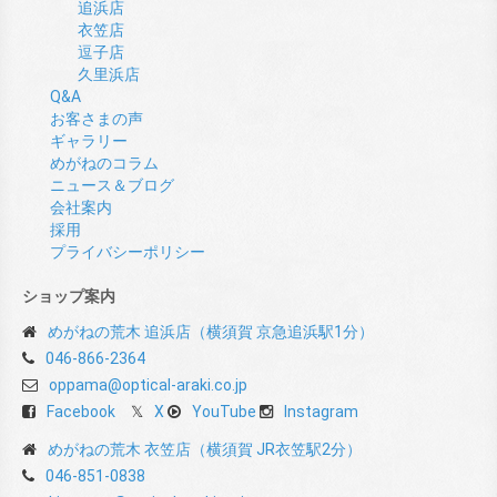
追浜店
衣笠店
逗子店
久里浜店
Q&A
お客さまの声
ギャラリー
めがねのコラム
ニュース＆ブログ
会社案内
採用
プライバシーポリシー
ショップ案内
めがねの荒木 追浜店（横須賀 京急追浜駅1分）
046-866-2364
oppama@optical-araki.co.jp
Facebook
X
YouTube
Instagram
めがねの荒木 衣笠店（横須賀 JR衣笠駅2分）
046-851-0838