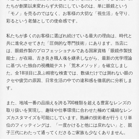
たちが創業以来変わらず大切にしているのは、単に眼鏡という
「モノ」を売るのではなく、お客様の大切な「視生活」を守り、
彩るという老舗としての使命感です。
私たちが多くのお客様に選ばれ続けている最大の理由は、時代と
共に進化させてきた「圧倒的な専門技術」にあります。当店に
は、眼鏡作製のプロフェッショナルである国家資格「眼鏡作製技
能士」が在籍。古き良き職人魂を継承しながら、最新の光学理論
に基づいた独自の視機能テスト「荒木メソッド」を確立しまし
た。全18項目に及ぶ精密な検査では、数値だけでは測れない眼の
クセや疲労の原因、日常生活の中での違和感を徹底的に分析しま
す。
また、地域一番の品揃えを誇る700種類を超える豊富なレンズの
取り扱いを実現し、趣味や仕事環境に合わせた極めて繊細なレン
ズカスタマイズを可能にしています。熟練の技術者が行うミリ単
位のフィッティングは、「一度かけると他には戻れない」と、親
子三代にわたって通ってくださるご家族も少なくありません。