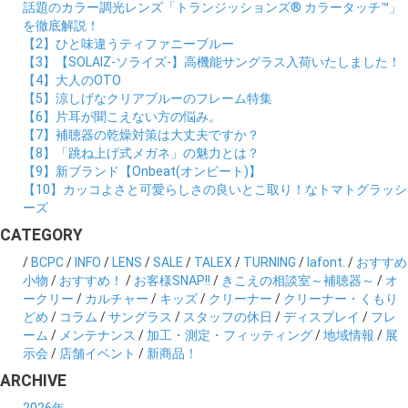
話題のカラー調光レンズ「トランジッションズ® カラータッチ™」
を徹底解説！
【2】ひと味違うティファニーブルー
【3】【SOLAIZ-ソライズ-】高機能サングラス入荷いたしました！
【4】大人のOTO
【5】涼しげなクリアブルーのフレーム特集
【6】片耳が聞こえない方の悩み。
【7】補聴器の乾燥対策は大丈夫ですか？
【8】「跳ね上げ式メガネ」の魅力とは？
【9】新ブランド【Onbeat(オンビート)】
【10】カッコよさと可愛らしさの良いとこ取り！なトマトグラッシ
ーズ
CATEGORY
/
BCPC
/
INFO
/
LENS
/
SALE
/
TALEX
/
TURNING
/
lafont.
/
おすすめ
小物
/
おすすめ！
/
お客様SNAP!!
/
きこえの相談室～補聴器～
/
オ
ークリー
/
カルチャー
/
キッズ
/
クリーナー
/
クリーナー・くもり
どめ
/
コラム
/
サングラス
/
スタッフの休日
/
ディスプレイ
/
フレ
ーム
/
メンテナンス
/
加工・測定・フィッティング
/
地域情報
/
展
示会
/
店舗イベント
/
新商品！
ARCHIVE
2026年