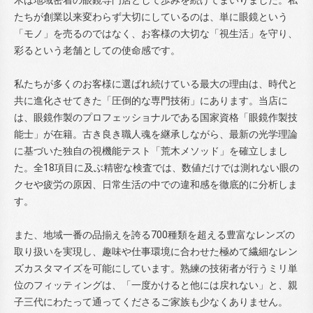
たちが創業以来変わらず大切にしているのは、単に眼鏡という
「モノ」を売るのではなく、お客様の大切な「視生活」を守り、
彩るという老舗としての使命感です。
私たちが多くのお客様に選ばれ続けている最大の理由は、時代と
共に進化させてきた「圧倒的な専門技術」にあります。当店に
は、眼鏡作製のプロフェッショナルである国家資格「眼鏡作製技
能士」が在籍。古き良き職人魂を継承しながら、最新の光学理論
に基づいた独自の視機能テスト「荒木メソッド」を確立しまし
た。全18項目に及ぶ精密な検査では、数値だけでは測れない眼の
クセや疲労の原因、日常生活の中での違和感を徹底的に分析しま
す。
また、地域一番の品揃えを誇る700種類を超える豊富なレンズの
取り扱いを実現し、趣味や仕事環境に合わせた極めて繊細なレン
ズカスタマイズを可能にしています。熟練の技術者が行うミリ単
位のフィッティングは、「一度かけると他には戻れない」と、親
子三代にわたって通ってくださるご家族も少なくありません。