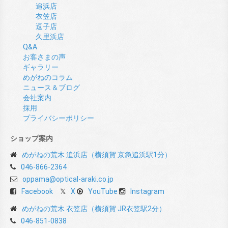
追浜店
衣笠店
逗子店
久里浜店
Q&A
お客さまの声
ギャラリー
めがねのコラム
ニュース＆ブログ
会社案内
採用
プライバシーポリシー
ショップ案内
めがねの荒木 追浜店（横須賀 京急追浜駅1分）
046-866-2364
oppama@optical-araki.co.jp
Facebook
X
YouTube
Instagram
めがねの荒木 衣笠店（横須賀 JR衣笠駅2分）
046-851-0838