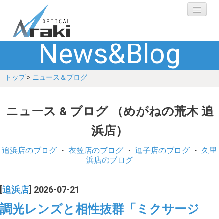
News&Blog
選ばれる理由
トップ
>
ニュース＆ブログ
ブランド
レンズ
ニュース & ブログ （めがねの荒木 追
浜店）
補聴器
追浜店のブログ
・
衣笠店のブログ
・
逗子店のブログ
・
久里
ショップ
浜店のブログ
Q&A
[
追浜店
] 2026-07-21
調光レンズと相性抜群「ミクサージ
お客さまの声