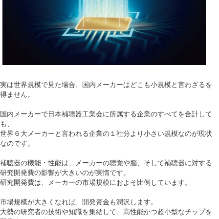
実は世界規模で見た場合、国内メーカーはどこも小規模と言わざるを
得ません。
国内メーカーで日本補聴器工業会に所属する企業のすべてを合計して
も、
世界６大メーカーと言われる企業の１社分より小さい規模なのが現状
なのです。
補聴器の機能・性能は、メーカーの聴覚や脳、そして補聴器に対する
研究開発費の影響が大きいのが実情です。
研究開発費は、メーカーの市場規模におよそ比例しています。
市場規模が大きくなれば、開発資金も潤沢します。
大勢の研究者の技術や知識を集結して、高性能かつ超小型なチップを