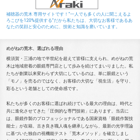
補聴器の荒木 専用サイトです！“一人でも多くの人に聞こえるよ
ろこびを120%提供する”だから私たちは、大切なお客様であるあ
なたの笑顔と安心のために、技術と知識を磨いています。
めがねの荒木、選ばれる理由
横須賀・三浦の地で半世紀を超えて皆様に支えられ、めがねの荒
木は地域密着の眼鏡専門店として歩みを続けてまいりました。私
たちが創業以来変わらず大切にしているのは、単に眼鏡という
「モノ」を売るのではなく、お客様の大切な「視生活」を守り、
彩るという老舗としての使命感です。
私たちが多くのお客様に選ばれ続けている最大の理由は、時代と
共に進化させてきた「圧倒的な専門技術」にあります。当店に
は、眼鏡作製のプロフェッショナルである国家資格「眼鏡作製技
能士」が在籍。古き良き職人魂を継承しながら、最新の光学理論
に基づいた独自の視機能テスト「荒木メソッド」を確立しまし