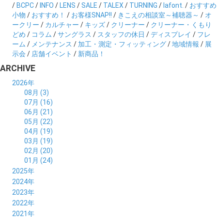
/
BCPC
/
INFO
/
LENS
/
SALE
/
TALEX
/
TURNING
/
lafont.
/
おすすめ
小物
/
おすすめ！
/
お客様SNAP!!
/
きこえの相談室～補聴器～
/
オ
ークリー
/
カルチャー
/
キッズ
/
クリーナー
/
クリーナー・くもり
どめ
/
コラム
/
サングラス
/
スタッフの休日
/
ディスプレイ
/
フレ
ーム
/
メンテナンス
/
加工・測定・フィッティング
/
地域情報
/
展
示会
/
店舗イベント
/
新商品！
ARCHIVE
2026年
08月 (3)
07月 (16)
06月 (21)
05月 (22)
04月 (19)
03月 (19)
02月 (20)
01月 (24)
2025年
12月 (14)
2024年
11月 (17)
12月 (19)
2023年
10月 (21)
11月 (21)
12月 (19)
2022年
09月 (20)
10月 (23)
11月 (19)
12月 (36)
2021年