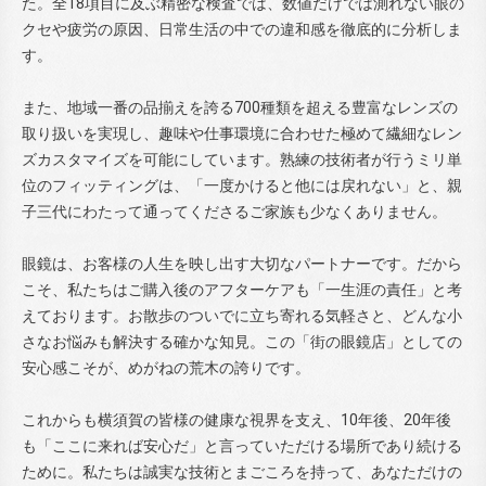
た。全18項目に及ぶ精密な検査では、数値だけでは測れない眼の
クセや疲労の原因、日常生活の中での違和感を徹底的に分析しま
す。
また、地域一番の品揃えを誇る700種類を超える豊富なレンズの
取り扱いを実現し、趣味や仕事環境に合わせた極めて繊細なレン
ズカスタマイズを可能にしています。熟練の技術者が行うミリ単
位のフィッティングは、「一度かけると他には戻れない」と、親
子三代にわたって通ってくださるご家族も少なくありません。
眼鏡は、お客様の人生を映し出す大切なパートナーです。だから
こそ、私たちはご購入後のアフターケアも「一生涯の責任」と考
えております。お散歩のついでに立ち寄れる気軽さと、どんな小
さなお悩みも解決する確かな知見。この「街の眼鏡店」としての
安心感こそが、めがねの荒木の誇りです。
これからも横須賀の皆様の健康な視界を支え、10年後、20年後
も「ここに来れば安心だ」と言っていただける場所であり続ける
ために。私たちは誠実な技術とまごころを持って、あなただけの