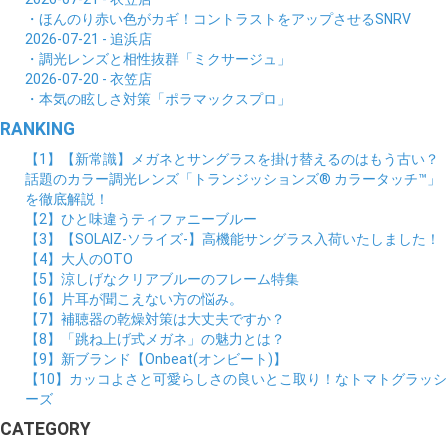
・ほんのり赤い色がカギ！コントラストをアップさせるSNRV
2026-07-21 - 追浜店
・調光レンズと相性抜群「ミクサージュ」
2026-07-20 - 衣笠店
・本気の眩しさ対策「ポラマックスプロ」
RANKING
【1】【新常識】メガネとサングラスを掛け替えるのはもう古い？
話題のカラー調光レンズ「トランジッションズ® カラータッチ™」
を徹底解説！
【2】ひと味違うティファニーブルー
【3】【SOLAIZ-ソライズ-】高機能サングラス入荷いたしました！
【4】大人のOTO
【5】涼しげなクリアブルーのフレーム特集
【6】片耳が聞こえない方の悩み。
【7】補聴器の乾燥対策は大丈夫ですか？
【8】「跳ね上げ式メガネ」の魅力とは？
【9】新ブランド【Onbeat(オンビート)】
【10】カッコよさと可愛らしさの良いとこ取り！なトマトグラッシ
ーズ
CATEGORY