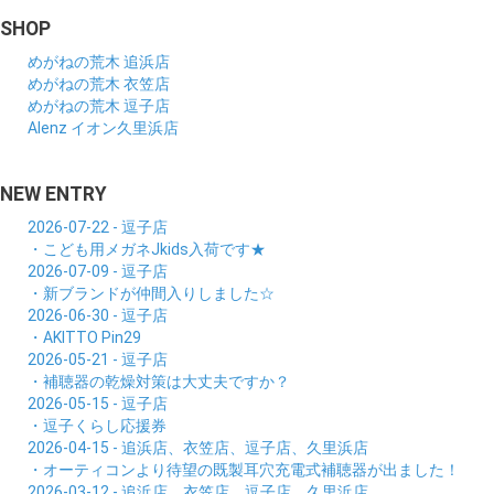
SHOP
めがねの荒木 追浜店
めがねの荒木 衣笠店
めがねの荒木 逗子店
Alenz イオン久里浜店
NEW ENTRY
2026-07-22 - 逗子店
・こども用メガネJkids入荷です★
2026-07-09 - 逗子店
・新ブランドが仲間入りしました☆
2026-06-30 - 逗子店
・AKITTO Pin29
2026-05-21 - 逗子店
・補聴器の乾燥対策は大丈夫ですか？
2026-05-15 - 逗子店
・逗子くらし応援券
2026-04-15 - 追浜店、衣笠店、逗子店、久里浜店
・オーティコンより待望の既製耳穴充電式補聴器が出ました！
2026-03-12 - 追浜店、衣笠店、逗子店、久里浜店