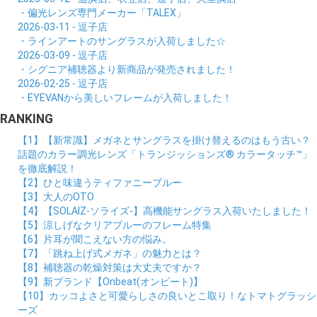
・偏光レンズ専門メーカー「TALEX」
2026-03-11 - 逗子店
・ラインアートのサングラスが入荷しました☆
2026-03-09 - 逗子店
・シグニア補聴器より新商品が発売されました！
2026-02-25 - 逗子店
・EYEVANから美しいフレームが入荷しました！
RANKING
【1】【新常識】メガネとサングラスを掛け替えるのはもう古い？
話題のカラー調光レンズ「トランジッションズ® カラータッチ™」
を徹底解説！
【2】ひと味違うティファニーブルー
【3】大人のOTO
【4】【SOLAIZ-ソライズ-】高機能サングラス入荷いたしました！
【5】涼しげなクリアブルーのフレーム特集
【6】片耳が聞こえない方の悩み。
【7】「跳ね上げ式メガネ」の魅力とは？
【8】補聴器の乾燥対策は大丈夫ですか？
【9】新ブランド【Onbeat(オンビート)】
【10】カッコよさと可愛らしさの良いとこ取り！なトマトグラッシ
ーズ