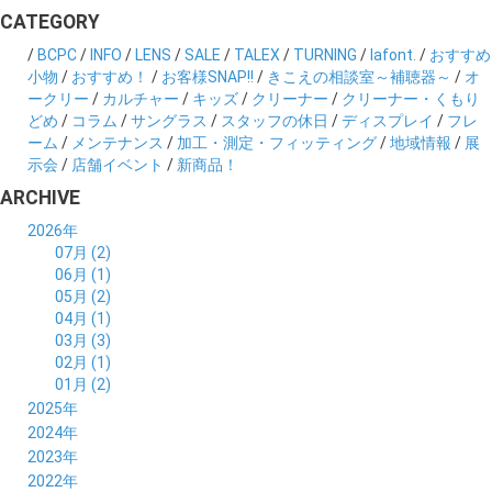
CATEGORY
/
BCPC
/
INFO
/
LENS
/
SALE
/
TALEX
/
TURNING
/
lafont.
/
おすすめ
小物
/
おすすめ！
/
お客様SNAP!!
/
きこえの相談室～補聴器～
/
オ
ークリー
/
カルチャー
/
キッズ
/
クリーナー
/
クリーナー・くもり
どめ
/
コラム
/
サングラス
/
スタッフの休日
/
ディスプレイ
/
フレ
ーム
/
メンテナンス
/
加工・測定・フィッティング
/
地域情報
/
展
示会
/
店舗イベント
/
新商品！
ARCHIVE
2026年
07月 (2)
06月 (1)
05月 (2)
04月 (1)
03月 (3)
02月 (1)
01月 (2)
2025年
12月 (2)
2024年
11月 (2)
12月 (6)
2023年
10月 (3)
11月 (5)
12月 (5)
2022年