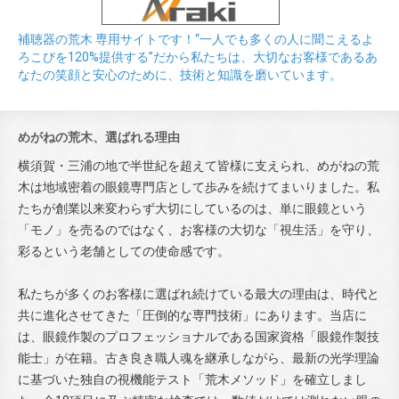
補聴器の荒木 専用サイトです！“一人でも多くの人に聞こえるよ
ろこびを120%提供する”だから私たちは、大切なお客様であるあ
なたの笑顔と安心のために、技術と知識を磨いています。
めがねの荒木、選ばれる理由
横須賀・三浦の地で半世紀を超えて皆様に支えられ、めがねの荒
木は地域密着の眼鏡専門店として歩みを続けてまいりました。私
たちが創業以来変わらず大切にしているのは、単に眼鏡という
「モノ」を売るのではなく、お客様の大切な「視生活」を守り、
彩るという老舗としての使命感です。
私たちが多くのお客様に選ばれ続けている最大の理由は、時代と
共に進化させてきた「圧倒的な専門技術」にあります。当店に
は、眼鏡作製のプロフェッショナルである国家資格「眼鏡作製技
能士」が在籍。古き良き職人魂を継承しながら、最新の光学理論
に基づいた独自の視機能テスト「荒木メソッド」を確立しまし