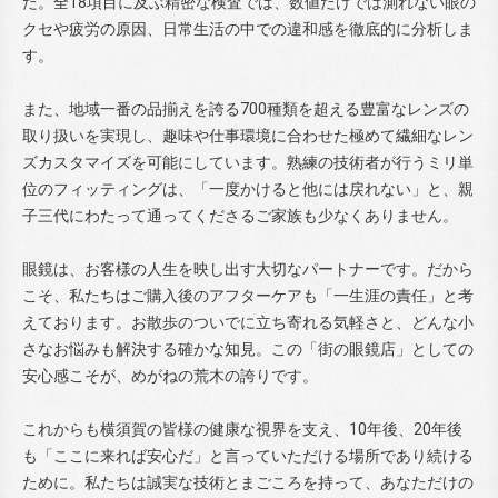
た。全18項目に及ぶ精密な検査では、数値だけでは測れない眼の
クセや疲労の原因、日常生活の中での違和感を徹底的に分析しま
す。
また、地域一番の品揃えを誇る700種類を超える豊富なレンズの
取り扱いを実現し、趣味や仕事環境に合わせた極めて繊細なレン
ズカスタマイズを可能にしています。熟練の技術者が行うミリ単
位のフィッティングは、「一度かけると他には戻れない」と、親
子三代にわたって通ってくださるご家族も少なくありません。
眼鏡は、お客様の人生を映し出す大切なパートナーです。だから
こそ、私たちはご購入後のアフターケアも「一生涯の責任」と考
えております。お散歩のついでに立ち寄れる気軽さと、どんな小
さなお悩みも解決する確かな知見。この「街の眼鏡店」としての
安心感こそが、めがねの荒木の誇りです。
これからも横須賀の皆様の健康な視界を支え、10年後、20年後
も「ここに来れば安心だ」と言っていただける場所であり続ける
ために。私たちは誠実な技術とまごころを持って、あなただけの