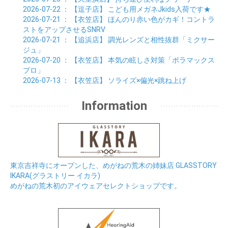
2026-07-22
： 【逗子店】
こども用メガネJkids入荷です★
2026-07-21
： 【衣笠店】
ほんのり赤い色がカギ！コントラ
ストをアップさせるSNRV
2026-07-21
： 【追浜店】
調光レンズと相性抜群「ミクサー
ジュ」
2026-07-20
： 【衣笠店】
本気の眩しさ対策「ポラマックス
プロ」
2026-07-13
： 【衣笠店】
ソライズ×偏光×跳ね上げ
Information
東京吉祥寺にオープンした、めがねの荒木の姉妹店 GLASSTORY
IKARA(グラストリー イカラ)
めがねの荒木初のアイウェアセレクトショップです。