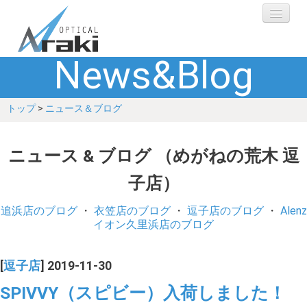
News&Blog
選ばれる理由
トップ
>
ニュース＆ブログ
ブランド
レンズ
ニュース & ブログ （めがねの荒木 逗
子店）
補聴器
追浜店のブログ
・
衣笠店のブログ
・
逗子店のブログ
・
Alenz
ショップ
イオン久里浜店のブログ
Q&A
[
逗子店
] 2019-11-30
SPIVVY（スピビー）入荷しました！
お客さまの声