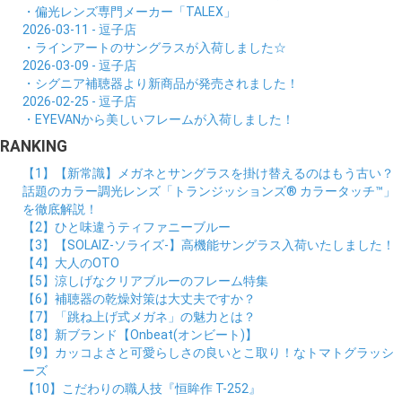
・偏光レンズ専門メーカー「TALEX」
2026-03-11 - 逗子店
・ラインアートのサングラスが入荷しました☆
2026-03-09 - 逗子店
・シグニア補聴器より新商品が発売されました！
2026-02-25 - 逗子店
・EYEVANから美しいフレームが入荷しました！
RANKING
【1】【新常識】メガネとサングラスを掛け替えるのはもう古い？
話題のカラー調光レンズ「トランジッションズ® カラータッチ™」
を徹底解説！
【2】ひと味違うティファニーブルー
【3】【SOLAIZ-ソライズ-】高機能サングラス入荷いたしました！
【4】大人のOTO
【5】涼しげなクリアブルーのフレーム特集
【6】補聴器の乾燥対策は大丈夫ですか？
【7】「跳ね上げ式メガネ」の魅力とは？
【8】新ブランド【Onbeat(オンビート)】
【9】カッコよさと可愛らしさの良いとこ取り！なトマトグラッシ
ーズ
【10】こだわりの職人技『恒眸作 T-252』