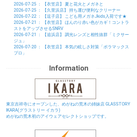
2026-07-25
： 【衣笠店】
夏と花火とメガネと
2026-07-25
： 【久里浜店】
持ち運び便利なクリーナー
2026-07-22
： 【逗子店】
こども用メガネJkids入荷です★
2026-07-21
： 【衣笠店】
ほんのり赤い色がカギ！コントラ
ストをアップさせるSNRV
2026-07-21
： 【追浜店】
調光レンズと相性抜群「ミクサー
ジュ」
2026-07-20
： 【衣笠店】
本気の眩しさ対策「ポラマックス
プロ」
Information
東京吉祥寺にオープンした、めがねの荒木の姉妹店 GLASSTORY
IKARA(グラストリー イカラ)
めがねの荒木初のアイウェアセレクトショップです。