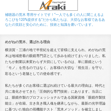
補聴器の荒木 専用サイトです！“一人でも多くの人に聞こえるよ
ろこびを120%提供する”だから私たちは、大切なお客様であるあ
なたの笑顔と安心のために、技術と知識を磨いています。
めがねの荒木、選ばれる理由
横須賀・三浦の地で半世紀を超えて皆様に支えられ、めがねの荒
木は地域密着の眼鏡専門店として歩みを続けてまいりました。私
たちが創業以来変わらず大切にしているのは、単に眼鏡という
「モノ」を売るのではなく、お客様の大切な「視生活」を守り、
彩るという老舗としての使命感です。
私たちが多くのお客様に選ばれ続けている最大の理由は、時代と
共に進化させてきた「圧倒的な専門技術」にあります。当店に
は、眼鏡作製のプロフェッショナルである国家資格「眼鏡作製技
能士」が在籍。古き良き職人魂を継承しながら、最新の光学理論
に基づいた独自の視機能テスト「荒木メソッド」を確立しまし