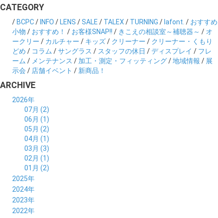
CATEGORY
/
BCPC
/
INFO
/
LENS
/
SALE
/
TALEX
/
TURNING
/
lafont.
/
おすすめ
小物
/
おすすめ！
/
お客様SNAP!!
/
きこえの相談室～補聴器～
/
オ
ークリー
/
カルチャー
/
キッズ
/
クリーナー
/
クリーナー・くもり
どめ
/
コラム
/
サングラス
/
スタッフの休日
/
ディスプレイ
/
フレ
ーム
/
メンテナンス
/
加工・測定・フィッティング
/
地域情報
/
展
示会
/
店舗イベント
/
新商品！
ARCHIVE
2026年
07月 (2)
06月 (1)
05月 (2)
04月 (1)
03月 (3)
02月 (1)
01月 (2)
2025年
12月 (2)
2024年
11月 (2)
12月 (6)
2023年
10月 (3)
11月 (5)
12月 (5)
2022年
09月 (3)