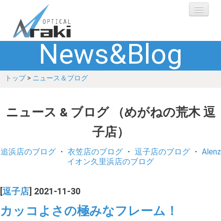
News&Blog
選ばれる理由
トップ
>
ニュース＆ブログ
ブランド
レンズ
ニュース & ブログ （めがねの荒木 逗
子店）
補聴器
追浜店のブログ
・
衣笠店のブログ
・
逗子店のブログ
・
Alenz
ショップ
イオン久里浜店のブログ
Q&A
[
逗子店
] 2021-11-30
カッコよさの極みなフレーム！
お客さまの声