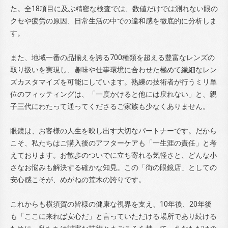
た。全18項目に及ぶ精密な検査では、数値だけでは測れない眼の
クセや疲労の原因、日常生活の中での違和感を徹底的に分析しま
す。
また、地域一番の品揃えを誇る700種類を超える豊富なレンズの
取り扱いを実現し、趣味や仕事環境に合わせた極めて繊細なレン
ズカスタマイズを可能にしています。熟練の技術者が行うミリ単
位のフィッティングは、「一度かけると他には戻れない」と、親
子三代にわたって通ってくださるご家族も少なくありません。
眼鏡は、お客様の人生を映し出す大切なパートナーです。だから
こそ、私たちはご購入後のアフターケアも「一生涯の責任」と考
えております。お散歩のついでに立ち寄れる気軽さと、どんな小
さなお悩みも解決する確かな知見。この「街の眼鏡店」としての
安心感こそが、めがねの荒木の誇りです。
これからも横須賀の皆様の健康な視界を支え、10年後、20年後
も「ここに来れば安心だ」と言っていただける場所であり続ける