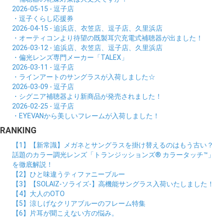
2026-05-15 - 逗子店
・逗子くらし応援券
2026-04-15 - 追浜店、衣笠店、逗子店、久里浜店
・オーティコンより待望の既製耳穴充電式補聴器が出ました！
2026-03-12 - 追浜店、衣笠店、逗子店、久里浜店
・偏光レンズ専門メーカー「TALEX」
2026-03-11 - 逗子店
・ラインアートのサングラスが入荷しました☆
2026-03-09 - 逗子店
・シグニア補聴器より新商品が発売されました！
2026-02-25 - 逗子店
・EYEVANから美しいフレームが入荷しました！
RANKING
【1】【新常識】メガネとサングラスを掛け替えるのはもう古い？
話題のカラー調光レンズ「トランジッションズ® カラータッチ™」
を徹底解説！
【2】ひと味違うティファニーブルー
【3】【SOLAIZ-ソライズ-】高機能サングラス入荷いたしました！
【4】大人のOTO
【5】涼しげなクリアブルーのフレーム特集
【6】片耳が聞こえない方の悩み。