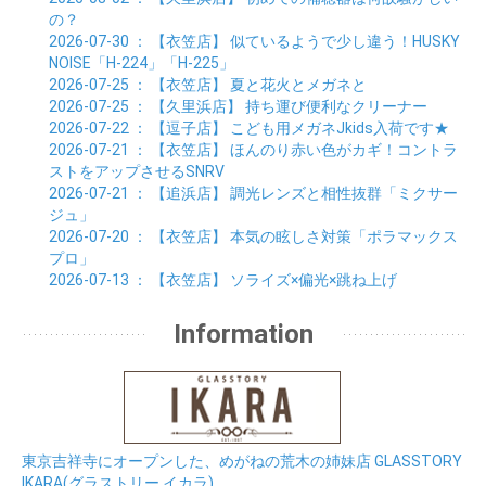
01月 (9)
の？
2026-07-30
： 【衣笠店】
似ているようで少し違う！HUSKY
NOISE「H-224」「H-225」
2026-07-25
： 【衣笠店】
夏と花火とメガネと
2026-07-25
： 【久里浜店】
持ち運び便利なクリーナー
2026-07-22
： 【逗子店】
こども用メガネJkids入荷です★
2026-07-21
： 【衣笠店】
ほんのり赤い色がカギ！コントラ
ストをアップさせるSNRV
2026-07-21
： 【追浜店】
調光レンズと相性抜群「ミクサー
ジュ」
2026-07-20
： 【衣笠店】
本気の眩しさ対策「ポラマックス
プロ」
2026-07-13
： 【衣笠店】
ソライズ×偏光×跳ね上げ
Information
東京吉祥寺にオープンした、めがねの荒木の姉妹店 GLASSTORY
IKARA(グラストリー イカラ)