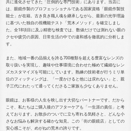
共に進化させてきた「圧倒的な専門技術」にあります。当店に
は、眼鏡作製のプロフェッショナルである国家資格「眼鏡作製技
能士」が在籍。古き良き職人魂を継承しながら、最新の光学理論
に基づいた独自の視機能テスト「荒木メソッド」を確立しまし
た。全18項目に及ぶ精密な検査では、数値だけでは測れない眼の
クセや疲労の原因、日常生活の中での違和感を徹底的に分析しま
す。
また、地域一番の品揃えを誇る700種類を超える豊富なレンズの
取り扱いを実現し、趣味や仕事環境に合わせた極めて繊細なレン
ズカスタマイズを可能にしています。熟練の技術者が行うミリ単
位のフィッティングは、「一度かけると他には戻れない」と、親
子三代にわたって通ってくださるご家族も少なくありません。
眼鏡は、お客様の人生を映し出す大切なパートナーです。だから
こそ、私たちはご購入後のアフターケアも「一生涯の責任」と考
えております。お散歩のついでに立ち寄れる気軽さと、どんな小
さなお悩みも解決する確かな知見。この「街の眼鏡店」としての
安心感こそが、めがねの荒木の誇りです。