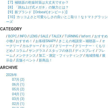
【7】補聴器の乾燥対策は大丈夫ですか？
【8】「跳ね上げ式メガネ」の魅力とは？
【9】新ブランド【Onbeat(オンビート)】
【10】カッコよさと可愛らしさの良いとこ取り！なトマトグラッシ
ーズ
CATEGORY
/
BCPC
/
INFO
/
LENS
/
SALE
/
TALEX
/
TURNING
/
lafont.
/
おすすめ
小物
/
おすすめ！
/
お客様SNAP!!
/
きこえの相談室～補聴器～
/
オ
ークリー
/
カルチャー
/
キッズ
/
クリーナー
/
クリーナー・くもり
どめ
/
コラム
/
サングラス
/
スタッフの休日
/
ディスプレイ
/
フレ
ーム
/
メンテナンス
/
加工・測定・フィッティング
/
地域情報
/
展
示会
/
店舗イベント
/
新商品！
ARCHIVE
2026年
07月 (2)
06月 (1)
05月 (2)
04月 (1)
03月 (3)
02月 (1)