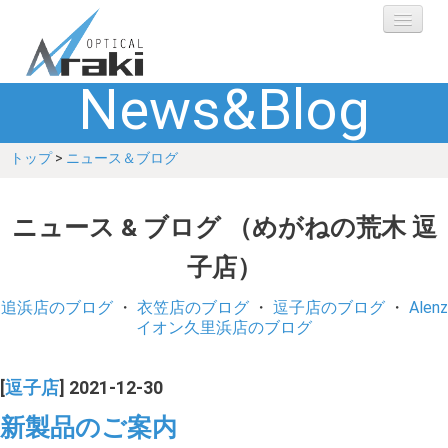
News&Blog
選ばれる理由
トップ
>
ニュース＆ブログ
ブランド
レンズ
ニュース & ブログ （めがねの荒木 逗
子店）
補聴器
追浜店のブログ
・
衣笠店のブログ
・
逗子店のブログ
・
Alenz
ショップ
イオン久里浜店のブログ
Q&A
[
逗子店
] 2021-12-30
新製品のご案内
お客さまの声