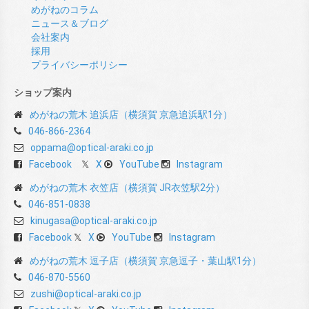
めがねのコラム
ニュース＆ブログ
会社案内
採用
プライバシーポリシー
ショップ案内
めがねの荒木 追浜店（横須賀 京急追浜駅1分）
046-866-2364
oppama@optical-araki.co.jp
Facebook
X
YouTube
Instagram
めがねの荒木 衣笠店（横須賀 JR衣笠駅2分）
046-851-0838
kinugasa@optical-araki.co.jp
Facebook
X
YouTube
Instagram
めがねの荒木 逗子店（横須賀 京急逗子・葉山駅1分）
046-870-5560
zushi@optical-araki.co.jp