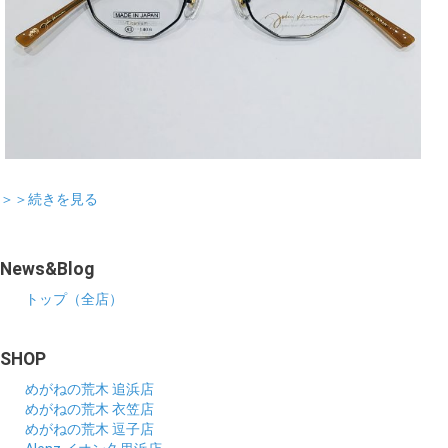
＞＞続きを見る
News&Blog
トップ（全店）
SHOP
めがねの荒木 追浜店
めがねの荒木 衣笠店
めがねの荒木 逗子店