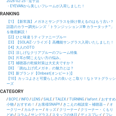
2026-02-25 - 逗子店
・EYEVANから美しいフレームが入荷しました！
RANKING
【1】【新常識】メガネとサングラスを掛け替えるのはもう古い？
話題のカラー調光レンズ「トランジッションズ® カラータッチ™」
を徹底解説！
【2】ひと味違うティファニーブルー
【3】【SOLAIZ-ソライズ-】高機能サングラス入荷いたしました！
【4】大人のOTO
【5】涼しげなクリアブルーのフレーム特集
【6】片耳が聞こえない方の悩み。
【7】補聴器の乾燥対策は大丈夫ですか？
【8】「跳ね上げ式メガネ」の魅力とは？
【9】新ブランド【Onbeat(オンビート)】
【10】カッコよさと可愛らしさの良いとこ取り！なトマトグラッシ
ーズ
CATEGORY
/
BCPC
/
INFO
/
LENS
/
SALE
/
TALEX
/
TURNING
/
lafont.
/
おすすめ
小物
/
おすすめ！
/
お客様SNAP!!
/
きこえの相談室～補聴器～
/
オ
ークリー
/
カルチャー
/
キッズ
/
クリーナー
/
クリーナー・くもり
どめ
/
コラム
/
サングラス
/
スタッフの休日
/
ディスプレイ
/
フレ