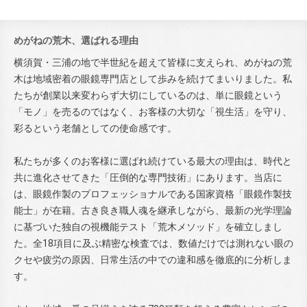
めがねの荒木、選ばれる理由
横須賀・三浦の地で半世紀を超えて皆様に支えられ、めがねの荒
木は地域密着の眼鏡専門店として歩みを続けてまいりました。私
たちが創業以来変わらず大切にしているのは、単に眼鏡という
「モノ」を売るのではなく、お客様の大切な「視生活」を守り、
彩るという老舗としての使命感です。
私たちが多くのお客様に選ばれ続けている最大の理由は、時代と
共に進化させてきた「圧倒的な専門技術」にあります。当店に
は、眼鏡作製のプロフェッショナルである国家資格「眼鏡作製技
能士」が在籍。古き良き職人魂を継承しながら、最新の光学理論
に基づいた独自の視機能テスト「荒木メソッド」を確立しまし
た。全18項目に及ぶ精密な検査では、数値だけでは測れない眼の
クセや疲労の原因、日常生活の中での違和感を徹底的に分析しま
す。