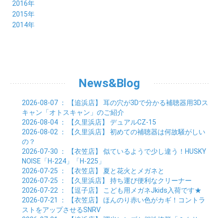
10月 (9)
11月 (8)
12月 (7)
2016年
03月 (3)
04月 (7)
05月 (8)
06月 (10)
07月 (4)
08月 (10)
09月 (7)
10月 (7)
11月 (8)
12月 (9)
2015年
02月 (4)
03月 (5)
04月 (8)
05月 (9)
06月 (7)
07月 (7)
08月 (8)
09月 (10)
10月 (7)
11月 (5)
01月 (4)
12月 (9)
2014年
02月 (7)
03月 (9)
04月 (7)
05月 (8)
06月 (7)
07月 (7)
08月 (8)
09月 (6)
10月 (6)
11月 (6)
01月 (8)
02月 (14)
03月 (7)
04月 (6)
05月 (10)
06月 (8)
07月 (10)
08月 (7)
09月 (4)
10月 (9)
01月 (9)
02月 (16)
03月 (9)
04月 (9)
05月 (7)
06月 (8)
07月 (6)
08月 (6)
09月 (8)
01月 (4)
02月 (8)
03月 (9)
04月 (6)
05月 (8)
06月 (6)
07月 (7)
08月 (8)
01月 (8)
02月 (9)
03月 (9)
04月 (6)
05月 (6)
06月 (9)
07月 (10)
01月 (9)
02月 (9)
03月 (8)
04月 (8)
News&Blog
05月 (6)
06月 (5)
01月 (7)
02月 (6)
03月 (7)
04月 (5)
01月 (7)
02月 (6)
03月 (7)
2026-08-07
： 【追浜店】
耳の穴が3Dで分かる補聴器用3Dス
01月 (9)
02月 (6)
キャン「オトスキャン」のご紹介
01月 (9)
2026-08-04
： 【久里浜店】
デュアルCZ-15
2026-08-02
： 【久里浜店】
初めての補聴器は何故騒がしい
の？
2026-07-30
： 【衣笠店】
似ているようで少し違う！HUSKY
NOISE「H-224」「H-225」
2026-07-25
： 【衣笠店】
夏と花火とメガネと
2026-07-25
： 【久里浜店】
持ち運び便利なクリーナー
2026-07-22
： 【逗子店】
こども用メガネJkids入荷です★
2026-07-21
： 【衣笠店】
ほんのり赤い色がカギ！コントラ
ストをアップさせるSNRV