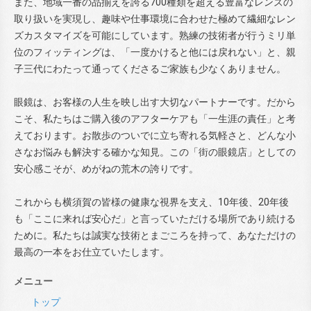
また、地域一番の品揃えを誇る700種類を超える豊富なレンズの
取り扱いを実現し、趣味や仕事環境に合わせた極めて繊細なレン
ズカスタマイズを可能にしています。熟練の技術者が行うミリ単
位のフィッティングは、「一度かけると他には戻れない」と、親
子三代にわたって通ってくださるご家族も少なくありません。
眼鏡は、お客様の人生を映し出す大切なパートナーです。だから
こそ、私たちはご購入後のアフターケアも「一生涯の責任」と考
えております。お散歩のついでに立ち寄れる気軽さと、どんな小
さなお悩みも解決する確かな知見。この「街の眼鏡店」としての
安心感こそが、めがねの荒木の誇りです。
これからも横須賀の皆様の健康な視界を支え、10年後、20年後
も「ここに来れば安心だ」と言っていただける場所であり続ける
ために。私たちは誠実な技術とまごころを持って、あなただけの
最高の一本をお仕立ていたします。
メニュー
トップ