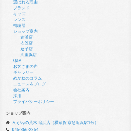
選ばれる理由
ブランド
キッズ
レンズ
補聴器
ショップ案内
追浜店
衣笠店
逗子店
久里浜店
Q&A
お客さまの声
ギャラリー
めがねのコラム
ニュース＆ブログ
会社案内
採用
プライバシーポリシー
ショップ案内
めがねの荒木 追浜店（横須賀 京急追浜駅1分）
046-866-2364