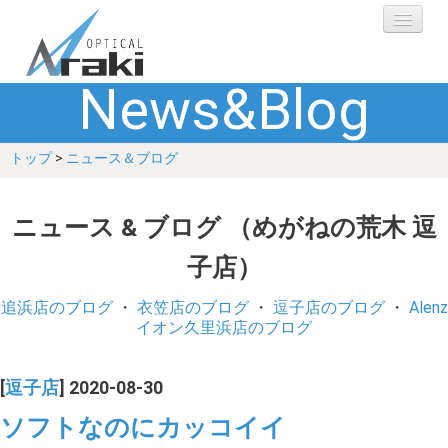
News&Blog
選ばれる理由
トップ
>
ニュース＆ブログ
ブランド
レンズ
ニュース & ブログ （めがねの荒木 逗
子店）
補聴器
追浜店のブログ
・
衣笠店のブログ
・
逗子店のブログ
・
Alenz
ショップ
イオン久里浜店のブログ
Q&A
[
逗子店
] 2020-08-30
ソフトなのにカッコイイ
お客さまの声