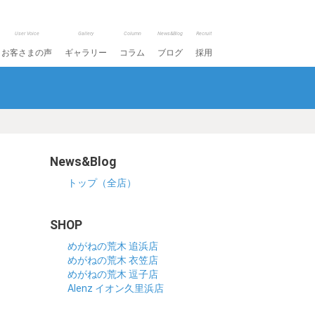
User Voice
Gallery
Column
News&Blog
Recruit
お客さまの声
ギャラリー
コラム
ブログ
採用
News&Blog
トップ（全店）
SHOP
めがねの荒木 追浜店
めがねの荒木 衣笠店
めがねの荒木 逗子店
Alenz イオン久里浜店