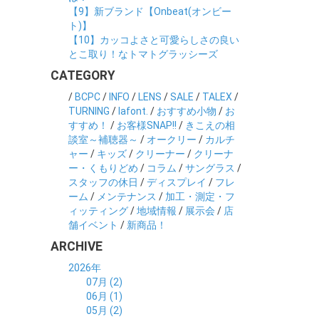
【9】新ブランド【Onbeat(オンビー
ト)】
【10】カッコよさと可愛らしさの良い
とこ取り！なトマトグラッシーズ
CATEGORY
/
BCPC
/
INFO
/
LENS
/
SALE
/
TALEX
/
TURNING
/
lafont.
/
おすすめ小物
/
お
すすめ！
/
お客様SNAP!!
/
きこえの相
談室～補聴器～
/
オークリー
/
カルチ
ャー
/
キッズ
/
クリーナー
/
クリーナ
ー・くもりどめ
/
コラム
/
サングラス
/
スタッフの休日
/
ディスプレイ
/
フレ
ーム
/
メンテナンス
/
加工・測定・フ
ィッティング
/
地域情報
/
展示会
/
店
舗イベント
/
新商品！
ARCHIVE
2026年
07月 (2)
06月 (1)
05月 (2)