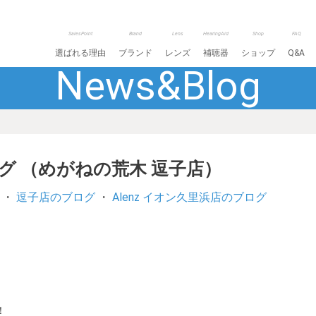
SalesPoint
Brand
Lens
HearingAid
Shop
FAQ
選ばれる理由
ブランド
レンズ
補聴器
ショップ
Q&A
News&Blog
ログ （めがねの荒木 逗子店）
・
逗子店のブログ
・
Alenz イオン久里浜店のブログ
！