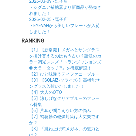
2026-03-09 - 逗子店
・シグニア補聴器より新商品が発売さ
れました！
2026-02-25 - 逗子店
・EYEVANから美しいフレームが入荷
しました！
RANKING
【1】【新常識】メガネとサングラス
を掛け替えるのはもう古い？話題のカ
ラー調光レンズ「トランジッションズ
® カラータッチ™」を徹底解説！
【2】ひと味違うティファニーブルー
【3】【SOLAIZ-ソライズ-】高機能サ
ングラス入荷いたしました！
【4】大人のOTO
【5】涼しげなクリアブルーのフレー
ム特集
【6】片耳が聞こえない方の悩み。
【7】補聴器の乾燥対策は大丈夫です
か？
【8】「跳ね上げ式メガネ」の魅力と
は？