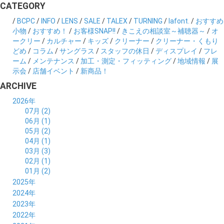
CATEGORY
/
BCPC
/
INFO
/
LENS
/
SALE
/
TALEX
/
TURNING
/
lafont.
/
おすすめ
小物
/
おすすめ！
/
お客様SNAP!!
/
きこえの相談室～補聴器～
/
オ
ークリー
/
カルチャー
/
キッズ
/
クリーナー
/
クリーナー・くもり
どめ
/
コラム
/
サングラス
/
スタッフの休日
/
ディスプレイ
/
フレ
ーム
/
メンテナンス
/
加工・測定・フィッティング
/
地域情報
/
展
示会
/
店舗イベント
/
新商品！
ARCHIVE
2026年
07月 (2)
06月 (1)
05月 (2)
04月 (1)
03月 (3)
02月 (1)
01月 (2)
2025年
12月 (2)
2024年
11月 (2)
12月 (6)
2023年
10月 (3)
11月 (5)
12月 (5)
2022年
09月 (3)
10月 (4)
11月 (4)