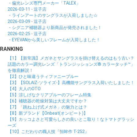
・偏光レンズ専門メーカー「TALEX」
2026-03-11 - 逗子店
・ラインアートのサングラスが入荷しました☆
2026-03-09 - 逗子店
・シグニア補聴器より新商品が発売されました！
2026-02-25 - 逗子店
・EYEVANから美しいフレームが入荷しました！
RANKING
【1】【新常識】メガネとサングラスを掛け替えるのはもう古い？
話題のカラー調光レンズ「トランジッションズ® カラータッチ™」
を徹底解説！
【2】ひと味違うティファニーブルー
【3】【SOLAIZ-ソライズ-】高機能サングラス入荷いたしました！
【4】大人のOTO
【5】涼しげなクリアブルーのフレーム特集
【6】補聴器の乾燥対策は大丈夫ですか？
【7】「跳ね上げ式メガネ」の魅力とは？
【8】新ブランド【Onbeat(オンビート)】
【9】カッコよさと可愛らしさの良いとこ取り！なトマトグラッシ
ーズ
【10】こだわりの職人技『恒眸作 T-252』