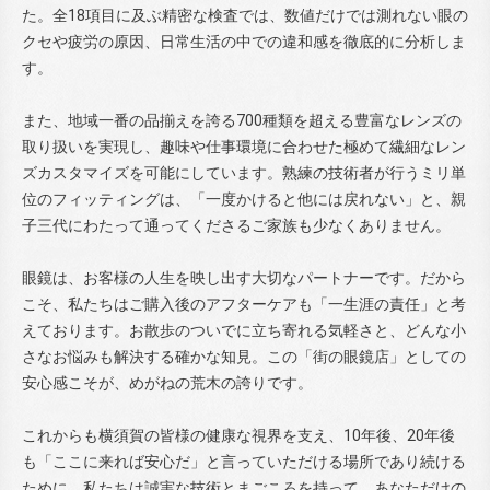
た。全18項目に及ぶ精密な検査では、数値だけでは測れない眼の
クセや疲労の原因、日常生活の中での違和感を徹底的に分析しま
す。
また、地域一番の品揃えを誇る700種類を超える豊富なレンズの
取り扱いを実現し、趣味や仕事環境に合わせた極めて繊細なレン
ズカスタマイズを可能にしています。熟練の技術者が行うミリ単
位のフィッティングは、「一度かけると他には戻れない」と、親
子三代にわたって通ってくださるご家族も少なくありません。
眼鏡は、お客様の人生を映し出す大切なパートナーです。だから
こそ、私たちはご購入後のアフターケアも「一生涯の責任」と考
えております。お散歩のついでに立ち寄れる気軽さと、どんな小
さなお悩みも解決する確かな知見。この「街の眼鏡店」としての
安心感こそが、めがねの荒木の誇りです。
これからも横須賀の皆様の健康な視界を支え、10年後、20年後
も「ここに来れば安心だ」と言っていただける場所であり続ける
ために。私たちは誠実な技術とまごころを持って、あなただけの