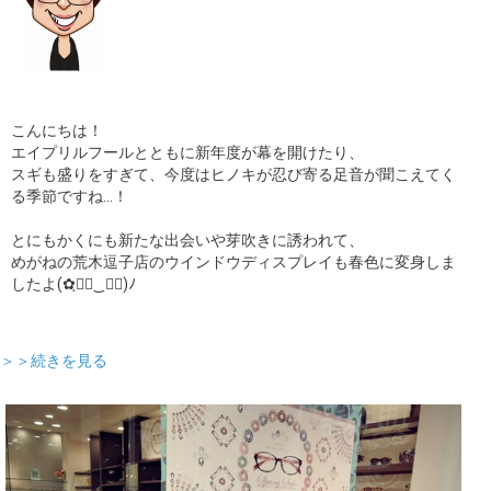
こんにちは！
エイプリルフールとともに新年度が幕を開けたり、
スギも盛りをすぎて、今度はヒノキが忍び寄る足音が聞こえてく
る季節ですね…！
とにもかくにも新たな出会いや芽吹きに誘われて、
めがねの荒木逗子店のウインドウディスプレイも春色に変身しま
したよ(✿ฺ◕ฺ‿◕ฺ)ﾉ
＞＞続きを見る