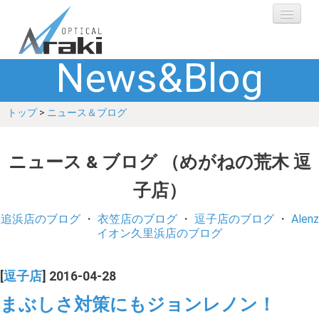
News&Blog
選ばれる理由
トップ
>
ニュース＆ブログ
ブランド
レンズ
ニュース & ブログ （めがねの荒木 逗
子店）
補聴器
追浜店のブログ
・
衣笠店のブログ
・
逗子店のブログ
・
Alenz
ショップ
イオン久里浜店のブログ
Q&A
[
逗子店
] 2016-04-28
まぶしさ対策にもジョンレノン！
お客さまの声