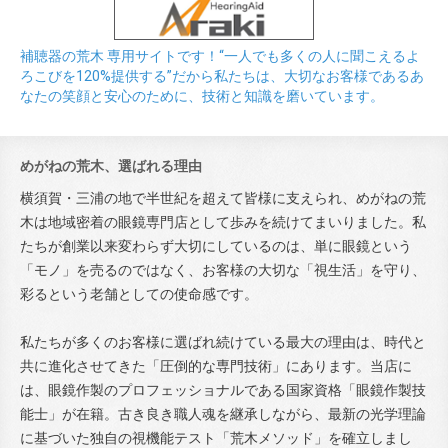
補聴器の荒木 専用サイトです！“一人でも多くの人に聞こえるよ
ろこびを120%提供する”だから私たちは、大切なお客様であるあ
なたの笑顔と安心のために、技術と知識を磨いています。
めがねの荒木、選ばれる理由
横須賀・三浦の地で半世紀を超えて皆様に支えられ、めがねの荒
木は地域密着の眼鏡専門店として歩みを続けてまいりました。私
たちが創業以来変わらず大切にしているのは、単に眼鏡という
「モノ」を売るのではなく、お客様の大切な「視生活」を守り、
彩るという老舗としての使命感です。
私たちが多くのお客様に選ばれ続けている最大の理由は、時代と
共に進化させてきた「圧倒的な専門技術」にあります。当店に
は、眼鏡作製のプロフェッショナルである国家資格「眼鏡作製技
能士」が在籍。古き良き職人魂を継承しながら、最新の光学理論
に基づいた独自の視機能テスト「荒木メソッド」を確立しまし