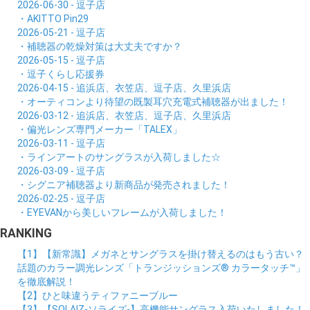
2026-06-30 - 逗子店
・AKITTO Pin29
2026-05-21 - 逗子店
・補聴器の乾燥対策は大丈夫ですか？
2026-05-15 - 逗子店
・逗子くらし応援券
2026-04-15 - 追浜店、衣笠店、逗子店、久里浜店
・オーティコンより待望の既製耳穴充電式補聴器が出ました！
2026-03-12 - 追浜店、衣笠店、逗子店、久里浜店
・偏光レンズ専門メーカー「TALEX」
2026-03-11 - 逗子店
・ラインアートのサングラスが入荷しました☆
2026-03-09 - 逗子店
・シグニア補聴器より新商品が発売されました！
2026-02-25 - 逗子店
・EYEVANから美しいフレームが入荷しました！
RANKING
【1】【新常識】メガネとサングラスを掛け替えるのはもう古い？
話題のカラー調光レンズ「トランジッションズ® カラータッチ™」
を徹底解説！
【2】ひと味違うティファニーブルー
【3】【SOLAIZ-ソライズ-】高機能サングラス入荷いたしました！