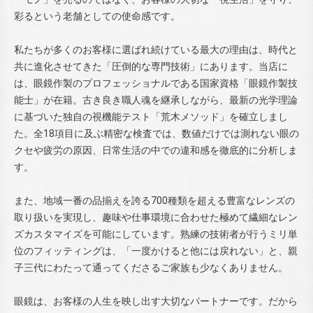
彩るという老舗としての使命感です。
私たちが多くのお客様に選ばれ続けている最大の理由は、時代と
共に進化させてきた「圧倒的な専門技術」にあります。当店に
は、眼鏡作製のプロフェッショナルである国家資格「眼鏡作製技
能士」が在籍。古き良き職人魂を継承しながら、最新の光学理論
に基づいた独自の視機能テスト「荒木メソッド」を確立しまし
た。全18項目に及ぶ精密な検査では、数値だけでは測れない眼の
クセや疲労の原因、日常生活の中での違和感を徹底的に分析しま
す。
また、地域一番の品揃えを誇る700種類を超える豊富なレンズの
取り扱いを実現し、趣味や仕事環境に合わせた極めて繊細なレン
ズカスタマイズを可能にしています。熟練の技術者が行うミリ単
位のフィッティングは、「一度かけると他には戻れない」と、親
子三代にわたって通ってくださるご家族も少なくありません。
眼鏡は、お客様の人生を映し出す大切なパートナーです。だから