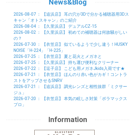
04月 (8)
News&Blog
05月 (6)
06月 (5)
01月 (7)
02月 (6)
03月 (7)
04月 (5)
01月 (7)
02月 (6)
03月 (7)
2026-08-07
： 【追浜店】
耳の穴が3Dで分かる補聴器用3Dス
01月 (9)
02月 (6)
キャン「オトスキャン」のご紹介
01月 (9)
2026-08-04
： 【久里浜店】
デュアルCZ-15
2026-08-02
： 【久里浜店】
初めての補聴器は何故騒がしい
の？
2026-07-30
： 【衣笠店】
似ているようで少し違う！HUSKY
NOISE「H-224」「H-225」
2026-07-25
： 【衣笠店】
夏と花火とメガネと
2026-07-25
： 【久里浜店】
持ち運び便利なクリーナー
2026-07-22
： 【逗子店】
こども用メガネJkids入荷です★
2026-07-21
： 【衣笠店】
ほんのり赤い色がカギ！コントラ
ストをアップさせるSNRV
2026-07-21
： 【追浜店】
調光レンズと相性抜群「ミクサー
ジュ」
2026-07-20
： 【衣笠店】
本気の眩しさ対策「ポラマックス
プロ」
Information