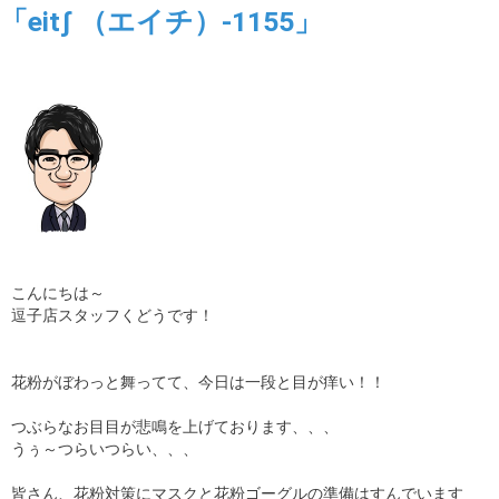
「eitʃ （エイチ）-1155」
ギャラリー
コラム
ブログ
採用
こんにちは～
逗子店スタッフくどうです！
花粉がぼわっと舞ってて、今日は一段と目が痒い！！
つぶらなお目目が悲鳴を上げております、、、
うぅ～つらいつらい、、、
皆さん、花粉対策にマスクと花粉ゴーグルの準備はすんでいます