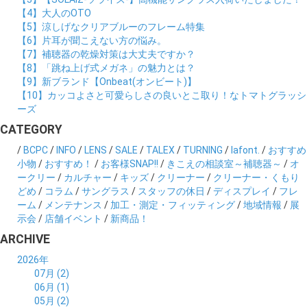
【4】大人のOTO
【5】涼しげなクリアブルーのフレーム特集
【6】片耳が聞こえない方の悩み。
【7】補聴器の乾燥対策は大丈夫ですか？
【8】「跳ね上げ式メガネ」の魅力とは？
【9】新ブランド【Onbeat(オンビート)】
【10】カッコよさと可愛らしさの良いとこ取り！なトマトグラッシ
ーズ
CATEGORY
/
BCPC
/
INFO
/
LENS
/
SALE
/
TALEX
/
TURNING
/
lafont.
/
おすすめ
小物
/
おすすめ！
/
お客様SNAP!!
/
きこえの相談室～補聴器～
/
オ
ークリー
/
カルチャー
/
キッズ
/
クリーナー
/
クリーナー・くもり
どめ
/
コラム
/
サングラス
/
スタッフの休日
/
ディスプレイ
/
フレ
ーム
/
メンテナンス
/
加工・測定・フィッティング
/
地域情報
/
展
示会
/
店舗イベント
/
新商品！
ARCHIVE
2026年
07月 (2)
06月 (1)
05月 (2)