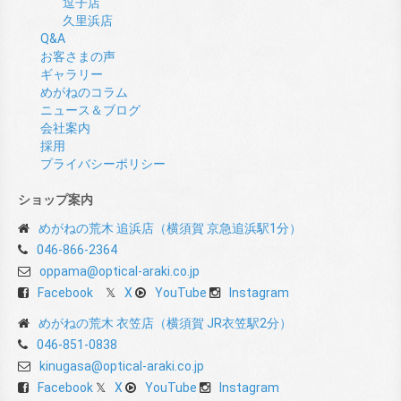
逗子店
久里浜店
Q&A
お客さまの声
ギャラリー
めがねのコラム
ニュース＆ブログ
会社案内
採用
プライバシーポリシー
ショップ案内
めがねの荒木 追浜店（横須賀 京急追浜駅1分）
046-866-2364
oppama@optical-araki.co.jp
Facebook
X
YouTube
Instagram
めがねの荒木 衣笠店（横須賀 JR衣笠駅2分）
046-851-0838
kinugasa@optical-araki.co.jp
Facebook
X
YouTube
Instagram