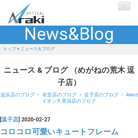
News&Blog
選ばれる理由
トップ
>
ニュース＆ブログ
ブランド
レンズ
ニュース & ブログ （めがねの荒木 逗
子店）
補聴器
追浜店のブログ
・
衣笠店のブログ
・
逗子店のブログ
・
Alenz
ショップ
イオン久里浜店のブログ
Q&A
[
逗子店
] 2020-02-27
コロコロ可愛いキュートフレーム
お客さまの声